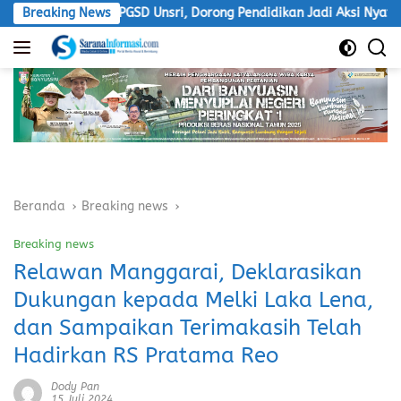
Langsung
dian PGSD Unsri, Dorong Pendidikan Jadi Aksi Nyata
Breaking News
LSM
ke
konten
Beranda
Breaking news
Breaking news
Relawan Manggarai, Deklarasikan
Dukungan kepada Melki Laka Lena,
dan Sampaikan Terimakasih Telah
Hadirkan RS Pratama Reo
Dody Pan
15 Juli 2024