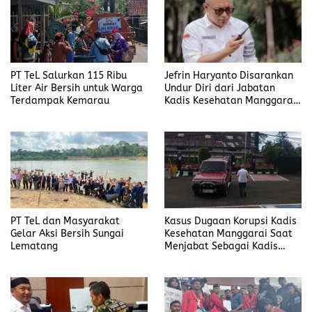
PT TeL Salurkan 115 Ribu
Jefrin Haryanto Disarankan
Liter Air Bersih untuk Warga
Undur Diri dari Jabatan
Terdampak Kemarau
Kadis Kesehatan Manggarai,
Fokus pada Proses Hukum
PT TeL dan Masyarakat
Kasus Dugaan Korupsi Kadis
Gelar Aksi Bersih Sungai
Kesehatan Manggarai Saat
Lematang
Menjabat Sebagai Kadis
DP2KBP3A Matim, Naik ke
Tahap Penyidikan