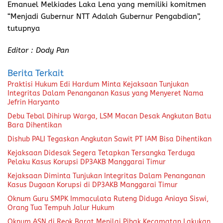
Emanuel Melkiades Laka Lena yang memiliki komitmen
“Menjadi Gubernur NTT Adalah Gubernur Pengabdian”,
tutupnya
Editor : Dody Pan
Berita Terkait
Praktisi Hukum Edi Hardum Minta Kejaksaan Tunjukan
Integritas Dalam Penanganan Kasus yang Menyeret Nama
Jefrin Haryanto
Debu Tebal Dihirup Warga, LSM Macan Desak Angkutan Batu
Bara Dihentikan
Dishub PALI Tegaskan Angkutan Sawit PT IAM Bisa Dihentikan
Kejaksaan Didesak Segera Tetapkan Tersangka Terduga
Pelaku Kasus Korupsi DP3AKB Manggarai Timur
Kejaksaan Diminta Tunjukan Integritas Dalam Penanganan
Kasus Dugaan Korupsi di DP3AKB Manggarai Timur
Oknum Guru SMPK Immaculata Ruteng Diduga Aniaya Siswi,
Orang Tua Tempuh Jalur Hukum
Oknum ASN di Reok Barat Menilai Pihak Kecamatan Lakukan