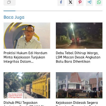
Baca Juga
Praktisi Hukum Edi Hardum
Debu Tebal Dihirup Warga,
Minta Kejaksaan Tunjukan
LSM Macan Desak Angkutan
Integritas Dalam
Batu Bara Dihentikan
Penanganan Kasus yang
Menyeret Nama Jefrin
Haryanto
Dishub PALI Tegaskan
Kejaksaan Didesak Segera