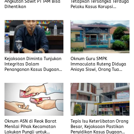
Angkutan Sawit PT IAM Bisa
Tetapkan Tersangka Terduga
Dihentikan
Pelaku Kasus Korupsi
DP3AKB Manggarai Timur
Kejaksaan Diminta Tunjukan
Oknum Guru SMPK
Integritas Dalam
Immaculata Ruteng Diduga
Penanganan Kasus Dugaan
Aniaya Siswi, Orang Tua
Korupsi di DP3AKB
Tempuh Jalur Hukum
Manggarai Timur
Oknum ASN di Reok Barat
Tepis Isu Keterlibatan Orang
Menilai Pihak Kecamatan
Besar, Kejaksaan Pastikan
Lakukan Pungli untuk
Penyidikan Kasus Dugaan