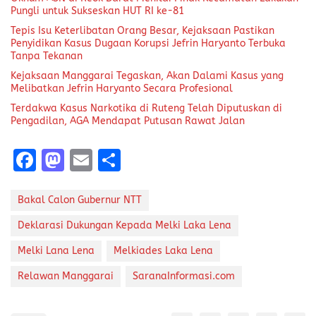
Pungli untuk Sukseskan HUT RI ke-81
Tepis Isu Keterlibatan Orang Besar, Kejaksaan Pastikan
Penyidikan Kasus Dugaan Korupsi Jefrin Haryanto Terbuka
Tanpa Tekanan
Kejaksaan Manggarai Tegaskan, Akan Dalami Kasus yang
Melibatkan Jefrin Haryanto Secara Profesional
Terdakwa Kasus Narkotika di Ruteng Telah Diputuskan di
Pengadilan, AGA Mendapat Putusan Rawat Jalan
F
M
E
S
a
a
m
h
ce
st
ai
a
Bakal Calon Gubernur NTT
b
o
l
re
Deklarasi Dukungan Kepada Melki Laka Lena
o
d
Melki Lana Lena
Melkiades Laka Lena
o
o
Relawan Manggarai
SaranaInformasi.com
k
n