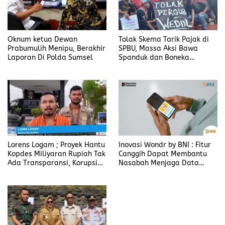
Oknum ketua Dewan
Tolak Skema Tarik Pajak di
Prabumulih Menipu, Berakhir
SPBU, Massa Aksi Bawa
Laporan Di Polda Sumsel
Spanduk dan Boneka
Bertulis “Tolak Pergub
Wedol, dan Rip Hati Nurani
Gubernur NTT Melki Laka
Lena
Lorens Logam ; Proyek Hantu
Inovasi Wondr by BNI : Fitur
Kopdes Miliyaran Rupiah Tak
Canggih Dapat Membantu
Ada Transparansi, Korupsi
Nasabah Menjaga Data
Berbalut Kesejahteraan
Pribadi