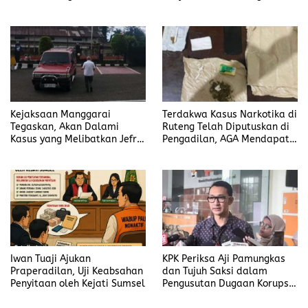
Sukseskan HUT RI ke-81
Korupsi Jefrin Haryanto
Terbuka Tanpa Tekanan
Kejaksaan Manggarai
Terdakwa Kasus Narkotika di
Tegaskan, Akan Dalami
Ruteng Telah Diputuskan di
Kasus yang Melibatkan Jefrin
Pengadilan, AGA Mendapat
Haryanto Secara Profesional
Putusan Rawat Jalan
Iwan Tuaji Ajukan
KPK Periksa Aji Pamungkas
Praperadilan, Uji Keabsahan
dan Tujuh Saksi dalam
Penyitaan oleh Kejati Sumsel
Pengusutan Dugaan Korupsi
Proyek di Rejang Lebong