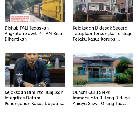
Dishub PALI Tegaskan
Kejaksaan Didesak Segera
Angkutan Sawit PT IAM Bisa
Tetapkan Tersangka Terduga
Dihentikan
Pelaku Kasus Korupsi
DP3AKB Manggarai Timur
Kejaksaan Diminta Tunjukan
Oknum Guru SMPK
Integritas Dalam
Immaculata Ruteng Diduga
Penanganan Kasus Dugaan
Aniaya Siswi, Orang Tua
Korupsi di DP3AKB
Tempuh Jalur Hukum
Manggarai Timur