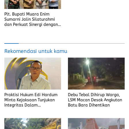
Plt. Bupati Muara Enim
Sumarni Jalin Silaturahmi
dan Perkuat Sinergi dengan
Yonif 141/AYJP
Rekomendasi untuk kamu
Praktisi Hukum Edi Hardum
Debu Tebal Dihirup Warga,
Minta Kejaksaan Tunjukan
LSM Macan Desak Angkutan
Integritas Dalam
Batu Bara Dihentikan
Penanganan Kasus yang
Menyeret Nama Jefrin
Haryanto