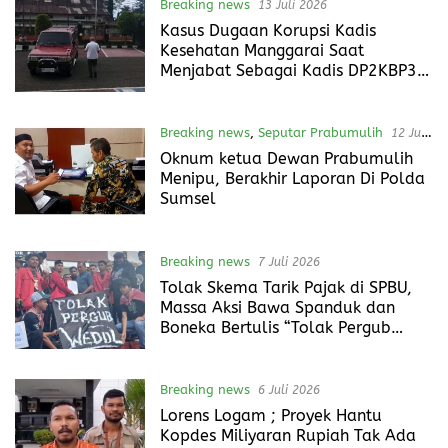
Breaking news
13 Juli 2026
Kasus Dugaan Korupsi Kadis
Kesehatan Manggarai Saat
Menjabat Sebagai Kadis DP2KBP3A
Matim, Naik ke Tahap Penyidikan
Breaking news
,
Seputar Prabumulih
12 Juli
2026
Oknum ketua Dewan Prabumulih
Menipu, Berakhir Laporan Di Polda
Sumsel
Breaking news
7 Juli 2026
Tolak Skema Tarik Pajak di SPBU,
Massa Aksi Bawa Spanduk dan
Boneka Bertulis “Tolak Pergub
Wedol, dan Rip Hati Nurani
Gubernur NTT Melki Laka Lena
Breaking news
6 Juli 2026
Lorens Logam ; Proyek Hantu
Kopdes Miliyaran Rupiah Tak Ada