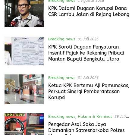
Breaking news
1 Agustus 2026
KPK Dalami Dugaan Korupsi Dana
CSR Lampu Jalan di Rejang Lebong
Breaking news
31 Juli 2026
KPK Soroti Dugaan Penyaluran
Insentif Pajak ke Rekening Pribadi
Mantan Bupati Bengkulu Utara
Breaking news
31 Juli 2026
Ketua KPK Bertemu Aji Pamungkas,
Perkuat Sinergi Pemberantasan
Korupsi
Breaking news
,
Hukum & Kriminal
29 Juli
2026
Pengedar Asal Saka Jaya
Diamankan Satresnarkoba Polres