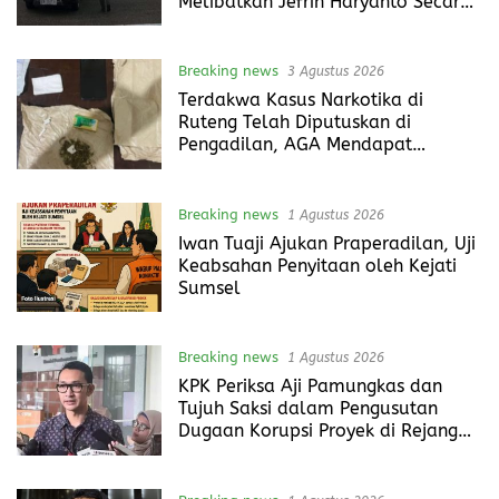
Melibatkan Jefrin Haryanto Secara
Profesional
Breaking news
3 Agustus 2026
Terdakwa Kasus Narkotika di
Ruteng Telah Diputuskan di
Pengadilan, AGA Mendapat
Putusan Rawat Jalan
Breaking news
1 Agustus 2026
Iwan Tuaji Ajukan Praperadilan, Uji
Keabsahan Penyitaan oleh Kejati
Sumsel
Breaking news
1 Agustus 2026
KPK Periksa Aji Pamungkas dan
Tujuh Saksi dalam Pengusutan
Dugaan Korupsi Proyek di Rejang
Lebong