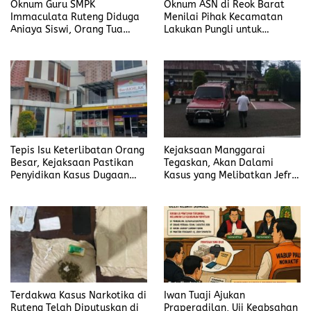
Oknum Guru SMPK
Oknum ASN di Reok Barat
Immaculata Ruteng Diduga
Menilai Pihak Kecamatan
Aniaya Siswi, Orang Tua
Lakukan Pungli untuk
Tempuh Jalur Hukum
Sukseskan HUT RI ke-81
Tepis Isu Keterlibatan Orang
Kejaksaan Manggarai
Besar, Kejaksaan Pastikan
Tegaskan, Akan Dalami
Penyidikan Kasus Dugaan
Kasus yang Melibatkan Jefrin
Korupsi Jefrin Haryanto
Haryanto Secara Profesional
Terbuka Tanpa Tekanan
Terdakwa Kasus Narkotika di
Iwan Tuaji Ajukan
Ruteng Telah Diputuskan di
Praperadilan, Uji Keabsahan