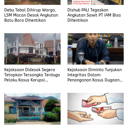
Debu Tebal Dihirup Warga,
Dishub PALI Tegaskan
LSM Macan Desak Angkutan
Angkutan Sawit PT IAM Bisa
Batu Bara Dihentikan
Dihentikan
Kejaksaan Didesak Segera
Kejaksaan Diminta Tunjukan
Tetapkan Tersangka Terduga
Integritas Dalam
Pelaku Kasus Korupsi
Penanganan Kasus Dugaan
DP3AKB Manggarai Timur
Korupsi di DP3AKB
Manggarai Timur