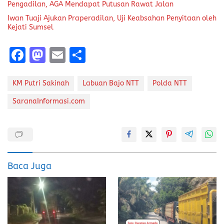
Pengadilan, AGA Mendapat Putusan Rawat Jalan
Iwan Tuaji Ajukan Praperadilan, Uji Keabsahan Penyitaan oleh
Kejati Sumsel
F
M
E
S
a
a
m
h
ce
st
ai
a
KM Putri Sakinah
Labuan Bajo NTT
Polda NTT
b
o
l
re
SaranaInformasi.com
o
d
o
o
k
n
Baca Juga