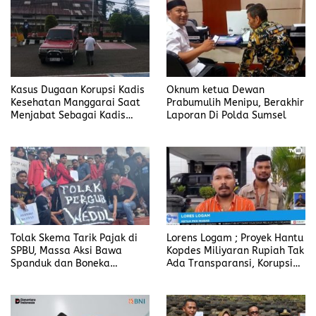
Kasus Dugaan Korupsi Kadis
Oknum ketua Dewan
Kesehatan Manggarai Saat
Prabumulih Menipu, Berakhir
Menjabat Sebagai Kadis
Laporan Di Polda Sumsel
DP2KBP3A Matim, Naik ke
Tahap Penyidikan
Tolak Skema Tarik Pajak di
Lorens Logam ; Proyek Hantu
SPBU, Massa Aksi Bawa
Kopdes Miliyaran Rupiah Tak
Spanduk dan Boneka
Ada Transparansi, Korupsi
Bertulis “Tolak Pergub
Berbalut Kesejahteraan
Wedol, dan Rip Hati Nurani
Gubernur NTT Melki Laka
Lena