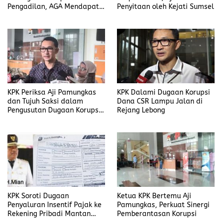
Pengadilan, AGA Mendapat
Penyitaan oleh Kejati Sumsel
Putusan Rawat Jalan
KPK Periksa Aji Pamungkas
KPK Dalami Dugaan Korupsi
dan Tujuh Saksi dalam
Dana CSR Lampu Jalan di
Pengusutan Dugaan Korupsi
Rejang Lebong
Proyek di Rejang Lebong
KPK Soroti Dugaan
Ketua KPK Bertemu Aji
Penyaluran Insentif Pajak ke
Pamungkas, Perkuat Sinergi
Rekening Pribadi Mantan
Pemberantasan Korupsi