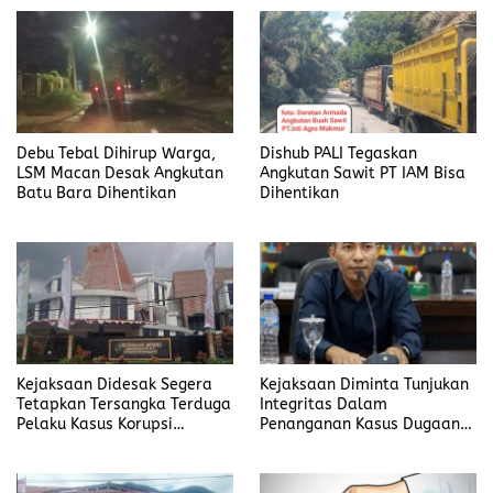
Debu Tebal Dihirup Warga,
Dishub PALI Tegaskan
LSM Macan Desak Angkutan
Angkutan Sawit PT IAM Bisa
Batu Bara Dihentikan
Dihentikan
Kejaksaan Didesak Segera
Kejaksaan Diminta Tunjukan
Tetapkan Tersangka Terduga
Integritas Dalam
Pelaku Kasus Korupsi
Penanganan Kasus Dugaan
DP3AKB Manggarai Timur
Korupsi di DP3AKB
Manggarai Timur