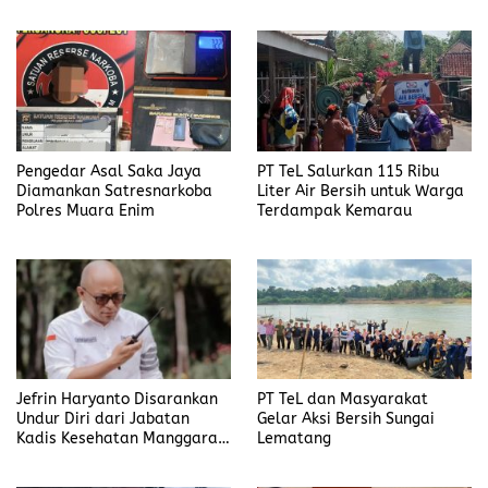
Bupati Bengkulu Utara
Pengedar Asal Saka Jaya
PT TeL Salurkan 115 Ribu
Diamankan Satresnarkoba
Liter Air Bersih untuk Warga
Polres Muara Enim
Terdampak Kemarau
Jefrin Haryanto Disarankan
PT TeL dan Masyarakat
Undur Diri dari Jabatan
Gelar Aksi Bersih Sungai
Kadis Kesehatan Manggarai,
Lematang
Fokus pada Proses Hukum