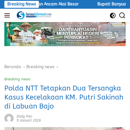
Langsung
M Macan Ancam Aksi Besar
Breaking News
Bupati Banyuasin Hadiri Expo T
ke
konten
Beranda
Breaking news
Breaking news
Polda NTT Tetapkan Dua Tersangka
Kasus Kecelakaan KM. Putri Sakinah
di Labuan Bajo
Dody Pan
9 Januari 2026