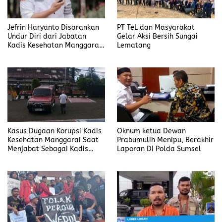
Jefrin Haryanto Disarankan
PT TeL dan Masyarakat
Undur Diri dari Jabatan
Gelar Aksi Bersih Sungai
Kadis Kesehatan Manggarai,
Lematang
Fokus pada Proses Hukum
Kasus Dugaan Korupsi Kadis
Oknum ketua Dewan
Kesehatan Manggarai Saat
Prabumulih Menipu, Berakhir
Menjabat Sebagai Kadis
Laporan Di Polda Sumsel
DP2KBP3A Matim, Naik ke
Tahap Penyidikan