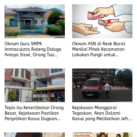
Manggarai Timur
Oknum Guru SMPK
Oknum ASN di Reok Barat
Immaculata Ruteng Diduga
Menilai Pihak Kecamatan
Aniaya Siswi, Orang Tua
Lakukan Pungli untuk
Tempuh Jalur Hukum
Sukseskan HUT RI ke-81
Tepis Isu Keterlibatan Orang
Kejaksaan Manggarai
Besar, Kejaksaan Pastikan
Tegaskan, Akan Dalami
Penyidikan Kasus Dugaan
Kasus yang Melibatkan Jefrin
Korupsi Jefrin Haryanto
Haryanto Secara Profesional
Terbuka Tanpa Tekanan