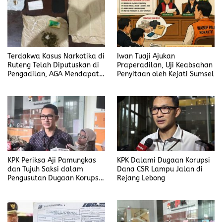
Terdakwa Kasus Narkotika di
Iwan Tuaji Ajukan
Ruteng Telah Diputuskan di
Praperadilan, Uji Keabsahan
Pengadilan, AGA Mendapat
Penyitaan oleh Kejati Sumsel
Putusan Rawat Jalan
KPK Periksa Aji Pamungkas
KPK Dalami Dugaan Korupsi
dan Tujuh Saksi dalam
Dana CSR Lampu Jalan di
Pengusutan Dugaan Korupsi
Rejang Lebong
Proyek di Rejang Lebong