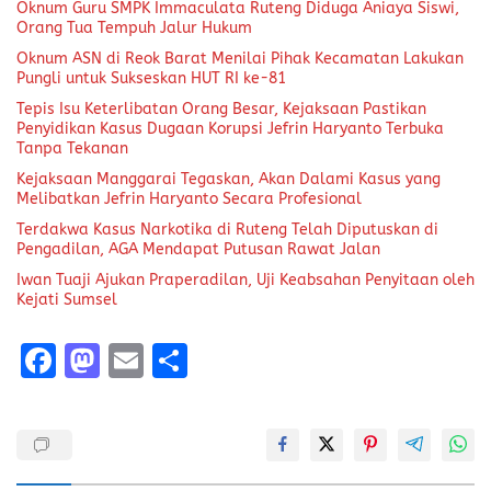
Oknum Guru SMPK Immaculata Ruteng Diduga Aniaya Siswi,
Orang Tua Tempuh Jalur Hukum
Oknum ASN di Reok Barat Menilai Pihak Kecamatan Lakukan
Pungli untuk Sukseskan HUT RI ke-81
Tepis Isu Keterlibatan Orang Besar, Kejaksaan Pastikan
Penyidikan Kasus Dugaan Korupsi Jefrin Haryanto Terbuka
Tanpa Tekanan
Kejaksaan Manggarai Tegaskan, Akan Dalami Kasus yang
Melibatkan Jefrin Haryanto Secara Profesional
Terdakwa Kasus Narkotika di Ruteng Telah Diputuskan di
Pengadilan, AGA Mendapat Putusan Rawat Jalan
Iwan Tuaji Ajukan Praperadilan, Uji Keabsahan Penyitaan oleh
Kejati Sumsel
F
M
E
S
a
a
m
h
ce
st
ai
a
b
o
l
re