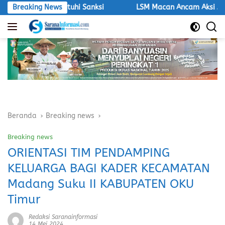
Langsung
us Dijatuhi Sanksi
Breaking News
LSM Macan Ancam Aksi Jika DPRD PAL
ke
konten
Beranda
Breaking news
Breaking news
ORIENTASI TIM PENDAMPING
KELUARGA BAGI KADER KECAMATAN
Madang Suku II KABUPATEN OKU
Timur
Redaksi Saranainformasi
14 Mei 2024