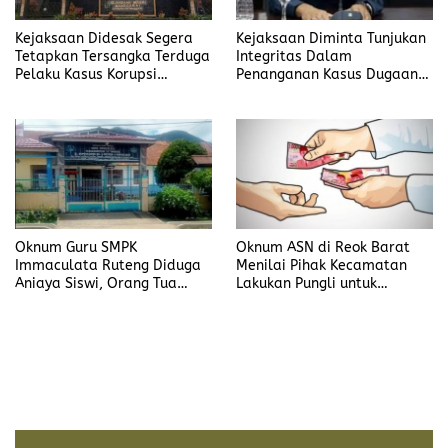
Kejaksaan Didesak Segera
Kejaksaan Diminta Tunjukan
Tetapkan Tersangka Terduga
Integritas Dalam
Pelaku Kasus Korupsi
Penanganan Kasus Dugaan
DP3AKB Manggarai Timur
Korupsi di DP3AKB
Manggarai Timur
Oknum Guru SMPK
Oknum ASN di Reok Barat
Immaculata Ruteng Diduga
Menilai Pihak Kecamatan
Aniaya Siswi, Orang Tua
Lakukan Pungli untuk
Tempuh Jalur Hukum
Sukseskan HUT RI ke-81