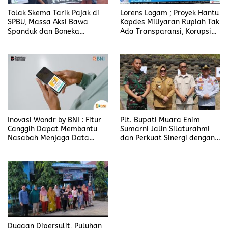
Tolak Skema Tarik Pajak di
Lorens Logam ; Proyek Hantu
SPBU, Massa Aksi Bawa
Kopdes Miliyaran Rupiah Tak
Spanduk dan Boneka
Ada Transparansi, Korupsi
Bertulis “Tolak Pergub
Berbalut Kesejahteraan
Wedol, dan Rip Hati Nurani
Gubernur NTT Melki Laka
Lena
Inovasi Wondr by BNI : Fitur
Plt. Bupati Muara Enim
Canggih Dapat Membantu
Sumarni Jalin Silaturahmi
Nasabah Menjaga Data
dan Perkuat Sinergi dengan
Pribadi
Yonif 141/AYJP
Dugaan Dipersulit, Puluhan