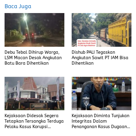
o
d
Baca Juga
o
o
k
n
Dishub PALI Tegaskan
Debu Tebal Dihirup Warga,
Angkutan Sawit PT IAM Bisa
LSM Macan Desak Angkutan
Dihentikan
Batu Bara Dihentikan
Kejaksaan Didesak Segera
Kejaksaan Diminta Tunjukan
Tetapkan Tersangka Terduga
Integritas Dalam
Pelaku Kasus Korupsi
Penanganan Kasus Dugaan
DP3AKB Manggarai Timur
Korupsi di DP3AKB