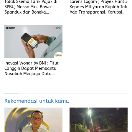
Tolak Skema Tarik Pajak di
Lorens Logam ; Proyek Hantu
SPBU, Massa Aksi Bawa
Kopdes Miliyaran Rupiah Tak
Spanduk dan Boneka
Ada Transparansi, Korupsi
Bertulis “Tolak Pergub
Berbalut Kesejahteraan
Wedol, dan Rip Hati Nurani
Gubernur NTT Melki Laka
Lena
Inovasi Wondr by BNI : Fitur
Canggih Dapat Membantu
Nasabah Menjaga Data
Pribadi
Rekomendasi untuk kamu