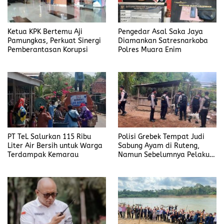
Ketua KPK Bertemu Aji
Pengedar Asal Saka Jaya
Pamungkas, Perkuat Sinergi
Diamankan Satresnarkoba
Pemberantasan Korupsi
Polres Muara Enim
PT TeL Salurkan 115 Ribu
Polisi Grebek Tempat Judi
Liter Air Bersih untuk Warga
Sabung Ayam di Ruteng,
Terdampak Kemarau
Namun Sebelumnya Pelaku
Judi Mengaku Menyetor ke
Polisi Tiap Minggu