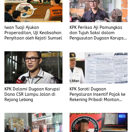
Iwan Tuaji Ajukan
KPK Periksa Aji Pamungkas
Praperadilan, Uji Keabsahan
dan Tujuh Saksi dalam
Penyitaan oleh Kejati Sumsel
Pengusutan Dugaan Korupsi
Proyek di Rejang Lebong
KPK Dalami Dugaan Korupsi
KPK Soroti Dugaan
Dana CSR Lampu Jalan di
Penyaluran Insentif Pajak ke
Rejang Lebong
Rekening Pribadi Mantan
Bupati Bengkulu Utara