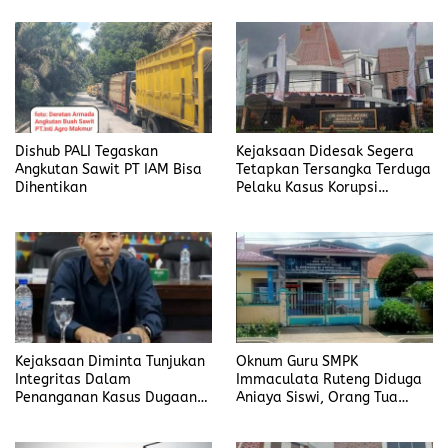
Menyeret Nama Jefrin
Haryanto
Dishub PALI Tegaskan
Kejaksaan Didesak Segera
Angkutan Sawit PT IAM Bisa
Tetapkan Tersangka Terduga
Dihentikan
Pelaku Kasus Korupsi
DP3AKB Manggarai Timur
Kejaksaan Diminta Tunjukan
Oknum Guru SMPK
Integritas Dalam
Immaculata Ruteng Diduga
Penanganan Kasus Dugaan
Aniaya Siswi, Orang Tua
Korupsi di DP3AKB
Tempuh Jalur Hukum
Manggarai Timur