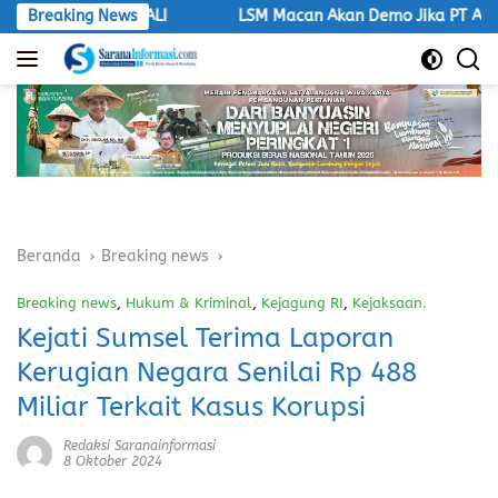
Langsung
jari PALI
Breaking News
LSM Macan Akan Demo Jika PT Aburahmi Tidak 
ke
konten
Beranda
Breaking news
Breaking news
,
Hukum & Kriminal
,
Kejagung RI
,
Kejaksaan.
Kejati Sumsel Terima Laporan
Kerugian Negara Senilai Rp 488
Miliar Terkait Kasus Korupsi
Redaksi Saranainformasi
8 Oktober 2024