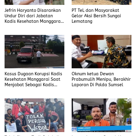
Jefrin Haryanto Disarankan
PT TeL dan Masyarakat
Undur Diri dari Jabatan
Gelar Aksi Bersih Sungai
Kadis Kesehatan Manggarai,
Lematang
Fokus pada Proses Hukum
Kasus Dugaan Korupsi Kadis
Oknum ketua Dewan
Kesehatan Manggarai Saat
Prabumulih Menipu, Berakhir
Menjabat Sebagai Kadis
Laporan Di Polda Sumsel
DP2KBP3A Matim, Naik ke
Tahap Penyidikan