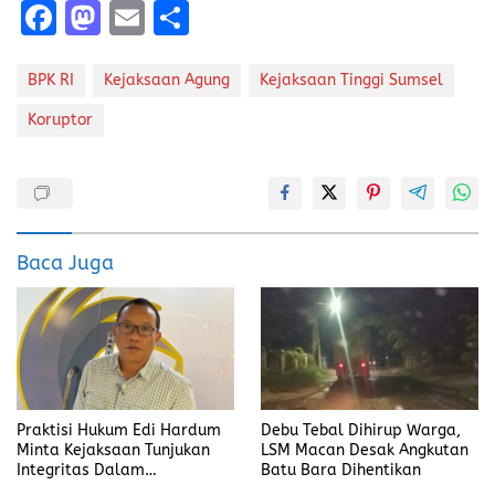
F
M
E
S
a
a
m
h
ce
st
ai
a
BPK RI
Kejaksaan Agung
Kejaksaan Tinggi Sumsel
b
o
l
re
Koruptor
o
d
o
o
k
n
Baca Juga
Praktisi Hukum Edi Hardum
Debu Tebal Dihirup Warga,
Minta Kejaksaan Tunjukan
LSM Macan Desak Angkutan
Integritas Dalam
Batu Bara Dihentikan
Penanganan Kasus yang