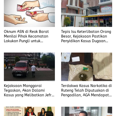
Oknum ASN di Reok Barat
Tepis Isu Keterlibatan Orang
Menilai Pihak Kecamatan
Besar, Kejaksaan Pastikan
Lakukan Pungli untuk
Penyidikan Kasus Dugaan
Sukseskan HUT RI ke-81
Korupsi Jefrin Haryanto
Terbuka Tanpa Tekanan
Kejaksaan Manggarai
Terdakwa Kasus Narkotika di
Tegaskan, Akan Dalami
Ruteng Telah Diputuskan di
Kasus yang Melibatkan Jefrin
Pengadilan, AGA Mendapat
Haryanto Secara Profesional
Putusan Rawat Jalan