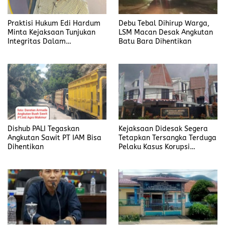
Praktisi Hukum Edi Hardum
Debu Tebal Dihirup Warga,
Minta Kejaksaan Tunjukan
LSM Macan Desak Angkutan
Integritas Dalam
Batu Bara Dihentikan
Penanganan Kasus yang
Menyeret Nama Jefrin
Haryanto
Dishub PALI Tegaskan
Kejaksaan Didesak Segera
Angkutan Sawit PT IAM Bisa
Tetapkan Tersangka Terduga
Dihentikan
Pelaku Kasus Korupsi
DP3AKB Manggarai Timur