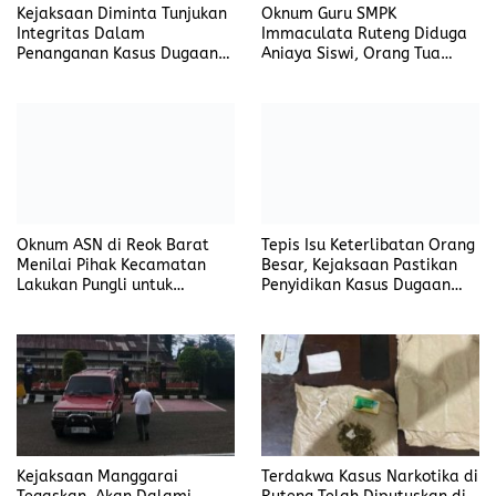
Oknum Guru SMPK
Kejaksaan Diminta Tunjukan
Immaculata Ruteng Diduga
Integritas Dalam
Aniaya Siswi, Orang Tua
Penanganan Kasus Dugaan
Tempuh Jalur Hukum
Korupsi di DP3AKB
Manggarai Timur
Oknum ASN di Reok Barat
Tepis Isu Keterlibatan Orang
Menilai Pihak Kecamatan
Besar, Kejaksaan Pastikan
Lakukan Pungli untuk
Penyidikan Kasus Dugaan
Sukseskan HUT RI ke-81
Korupsi Jefrin Haryanto
Terbuka Tanpa Tekanan
Kejaksaan Manggarai
Terdakwa Kasus Narkotika di