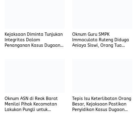
Kejaksaan Diminta Tunjukan
Oknum Guru SMPK
Integritas Dalam
Immaculata Ruteng Diduga
Penanganan Kasus Dugaan
Aniaya Siswi, Orang Tua
Korupsi di DP3AKB
Tempuh Jalur Hukum
Manggarai Timur
Oknum ASN di Reok Barat
Tepis Isu Keterlibatan Orang
Menilai Pihak Kecamatan
Besar, Kejaksaan Pastikan
Lakukan Pungli untuk
Penyidikan Kasus Dugaan
Sukseskan HUT RI ke-81
Korupsi Jefrin Haryanto
Terbuka Tanpa Tekanan