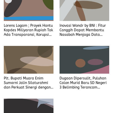
Lena
Lorens Logam ; Proyek Hantu
Inovasi Wondr by BNI : Fitur
Kopdes Miliyaran Rupiah Tak
Canggih Dapat Membantu
Ada Transparansi, Korupsi
Nasabah Menjaga Data
Berbalut Kesejahteraan
Pribadi
Plt. Bupati Muara Enim
Dugaan Dipersulit, Puluhan
Sumarni Jalin Silaturahmi
Calon Murid Baru SD Negeri
dan Perkuat Sinergi dengan
3 Belimbing Terancam
Yonif 141/AYJP
Sekolah ke Luar Desa