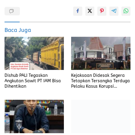
o
d
o
o
k
n
Baca Juga
Dishub PALI Tegaskan
Kejaksaan Didesak Segera
Angkutan Sawit PT IAM Bisa
Tetapkan Tersangka Terduga
Dihentikan
Pelaku Kasus Korupsi
DP3AKB Manggarai Timur