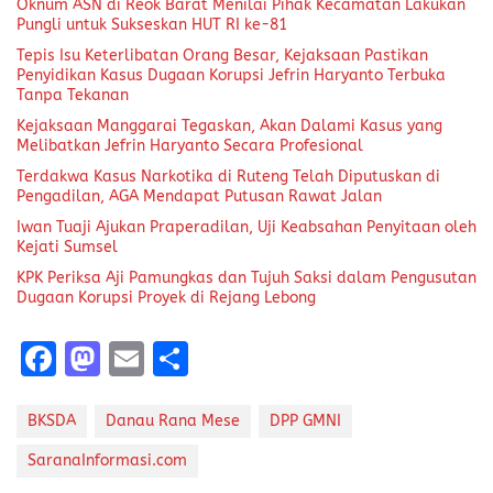
Oknum ASN di Reok Barat Menilai Pihak Kecamatan Lakukan
Pungli untuk Sukseskan HUT RI ke-81
Tepis Isu Keterlibatan Orang Besar, Kejaksaan Pastikan
Penyidikan Kasus Dugaan Korupsi Jefrin Haryanto Terbuka
Tanpa Tekanan
Kejaksaan Manggarai Tegaskan, Akan Dalami Kasus yang
Melibatkan Jefrin Haryanto Secara Profesional
Terdakwa Kasus Narkotika di Ruteng Telah Diputuskan di
Pengadilan, AGA Mendapat Putusan Rawat Jalan
Iwan Tuaji Ajukan Praperadilan, Uji Keabsahan Penyitaan oleh
Kejati Sumsel
KPK Periksa Aji Pamungkas dan Tujuh Saksi dalam Pengusutan
Dugaan Korupsi Proyek di Rejang Lebong
F
M
E
S
a
a
m
h
ce
st
ai
a
BKSDA
Danau Rana Mese
DPP GMNI
b
o
l
re
SaranaInformasi.com