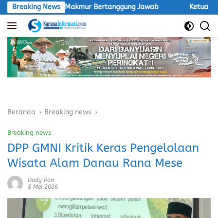
Langsung
Inti Agro Makmur Bertanggung Jawab
Breaking News
Ketua LSM Macan De
ke
konten
Beranda
Breaking news
Breaking news
DPP GMNI Kritik Keras Pengelolaan
Wisata Alam Danau Rana Mese
Dody Pan
8 Mei 2026