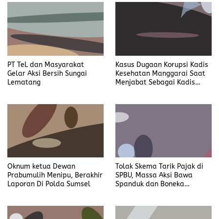
PT TeL dan Masyarakat
Kasus Dugaan Korupsi Kadis
Gelar Aksi Bersih Sungai
Kesehatan Manggarai Saat
Lematang
Menjabat Sebagai Kadis
DP2KBP3A Matim, Naik ke
Tahap Penyidikan
Oknum ketua Dewan
Tolak Skema Tarik Pajak di
Prabumulih Menipu, Berakhir
SPBU, Massa Aksi Bawa
Laporan Di Polda Sumsel
Spanduk dan Boneka
Bertulis “Tolak Pergub
Wedol, dan Rip Hati Nurani
Gubernur NTT Melki Laka