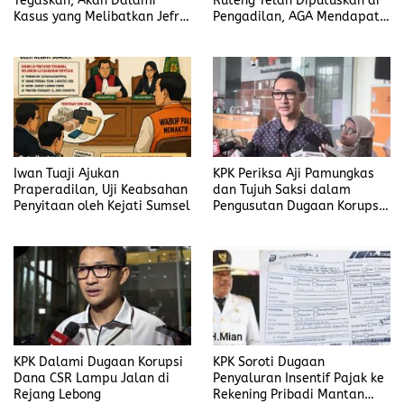
Tegaskan, Akan Dalami
Ruteng Telah Diputuskan di
Kasus yang Melibatkan Jefrin
Pengadilan, AGA Mendapat
Haryanto Secara Profesional
Putusan Rawat Jalan
Iwan Tuaji Ajukan
KPK Periksa Aji Pamungkas
Praperadilan, Uji Keabsahan
dan Tujuh Saksi dalam
Penyitaan oleh Kejati Sumsel
Pengusutan Dugaan Korupsi
Proyek di Rejang Lebong
KPK Dalami Dugaan Korupsi
KPK Soroti Dugaan
Dana CSR Lampu Jalan di
Penyaluran Insentif Pajak ke
Rejang Lebong
Rekening Pribadi Mantan