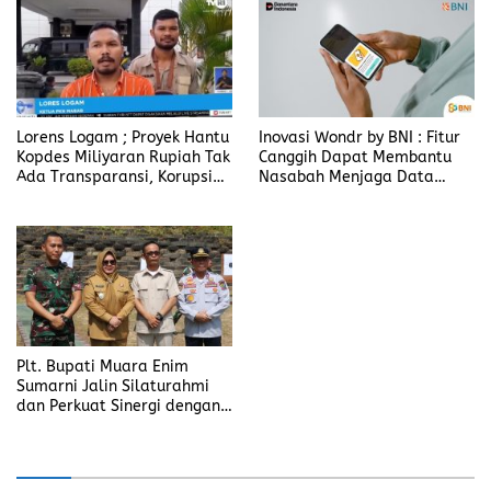
Gubernur NTT Melki Laka
Lena
Lorens Logam ; Proyek Hantu
Inovasi Wondr by BNI : Fitur
Kopdes Miliyaran Rupiah Tak
Canggih Dapat Membantu
Ada Transparansi, Korupsi
Nasabah Menjaga Data
Berbalut Kesejahteraan
Pribadi
Plt. Bupati Muara Enim
Sumarni Jalin Silaturahmi
dan Perkuat Sinergi dengan
Yonif 141/AYJP