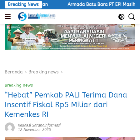
Langsung
turan
Breaking News
Armada Batu Bara PT EPI Masih Lintasi Jalan Umu
ke
konten
Beranda
Breaking news
Breaking news
“Hebat” Pemkab PALI Terima Dana
Insentif Fiskal Rp5 Miliar dari
Kemenkes RI
Redaksi Saranainformasi
12 November 2025