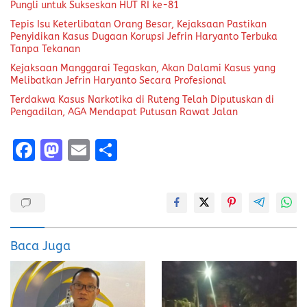
Pungli untuk Sukseskan HUT RI ke-81
Tepis Isu Keterlibatan Orang Besar, Kejaksaan Pastikan
Penyidikan Kasus Dugaan Korupsi Jefrin Haryanto Terbuka
Tanpa Tekanan
Kejaksaan Manggarai Tegaskan, Akan Dalami Kasus yang
Melibatkan Jefrin Haryanto Secara Profesional
Terdakwa Kasus Narkotika di Ruteng Telah Diputuskan di
Pengadilan, AGA Mendapat Putusan Rawat Jalan
F
M
E
S
a
a
m
h
ce
st
ai
a
b
o
l
re
o
d
Baca Juga
o
o
k
n