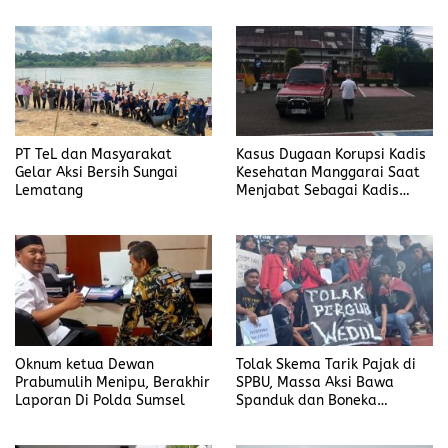
PT TeL dan Masyarakat
Kasus Dugaan Korupsi Kadis
Gelar Aksi Bersih Sungai
Kesehatan Manggarai Saat
Lematang
Menjabat Sebagai Kadis
DP2KBP3A Matim, Naik ke
Tahap Penyidikan
Oknum ketua Dewan
Tolak Skema Tarik Pajak di
Prabumulih Menipu, Berakhir
SPBU, Massa Aksi Bawa
Laporan Di Polda Sumsel
Spanduk dan Boneka
Bertulis “Tolak Pergub
Wedol, dan Rip Hati Nurani