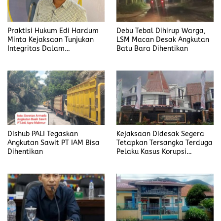
Praktisi Hukum Edi Hardum
Debu Tebal Dihirup Warga,
Minta Kejaksaan Tunjukan
LSM Macan Desak Angkutan
Integritas Dalam
Batu Bara Dihentikan
Penanganan Kasus yang
Menyeret Nama Jefrin
Haryanto
Dishub PALI Tegaskan
Kejaksaan Didesak Segera
Angkutan Sawit PT IAM Bisa
Tetapkan Tersangka Terduga
Dihentikan
Pelaku Kasus Korupsi
DP3AKB Manggarai Timur