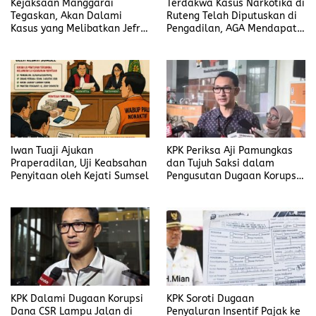
Kejaksaan Manggarai
Terdakwa Kasus Narkotika di
Tegaskan, Akan Dalami
Ruteng Telah Diputuskan di
Kasus yang Melibatkan Jefrin
Pengadilan, AGA Mendapat
Haryanto Secara Profesional
Putusan Rawat Jalan
Iwan Tuaji Ajukan
KPK Periksa Aji Pamungkas
Praperadilan, Uji Keabsahan
dan Tujuh Saksi dalam
Penyitaan oleh Kejati Sumsel
Pengusutan Dugaan Korupsi
Proyek di Rejang Lebong
KPK Dalami Dugaan Korupsi
KPK Soroti Dugaan
Dana CSR Lampu Jalan di
Penyaluran Insentif Pajak ke