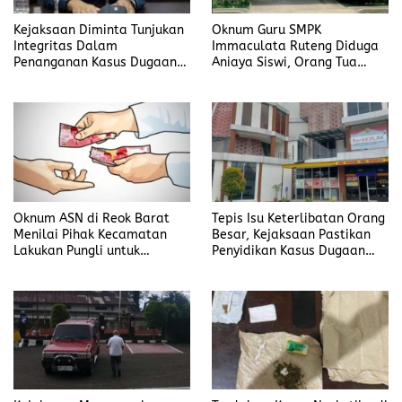
Kejaksaan Diminta Tunjukan
Oknum Guru SMPK
Integritas Dalam
Immaculata Ruteng Diduga
Penanganan Kasus Dugaan
Aniaya Siswi, Orang Tua
Korupsi di DP3AKB
Tempuh Jalur Hukum
Manggarai Timur
Oknum ASN di Reok Barat
Tepis Isu Keterlibatan Orang
Menilai Pihak Kecamatan
Besar, Kejaksaan Pastikan
Lakukan Pungli untuk
Penyidikan Kasus Dugaan
Sukseskan HUT RI ke-81
Korupsi Jefrin Haryanto
Terbuka Tanpa Tekanan