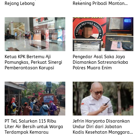
Rejang Lebong
Rekening Pribadi Mantan
Bupati Bengkulu Utara
Ketua KPK Bertemu Aji
Pengedar Asal Saka Jaya
Pamungkas, Perkuat Sinergi
Diamankan Satresnarkoba
Pemberantasan Korupsi
Polres Muara Enim
PT TeL Salurkan 115 Ribu
Jefrin Haryanto Disarankan
Liter Air Bersih untuk Warga
Undur Diri dari Jabatan
Terdampak Kemarau
Kadis Kesehatan Manggarai,
Fokus pada Proses Hukum