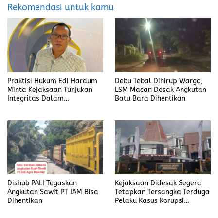
Rekomendasi untuk kamu
Praktisi Hukum Edi Hardum
Debu Tebal Dihirup Warga,
Minta Kejaksaan Tunjukan
LSM Macan Desak Angkutan
Integritas Dalam
Batu Bara Dihentikan
Penanganan Kasus yang
Menyeret Nama Jefrin
Haryanto
Dishub PALI Tegaskan
Kejaksaan Didesak Segera
Angkutan Sawit PT IAM Bisa
Tetapkan Tersangka Terduga
Dihentikan
Pelaku Kasus Korupsi
DP3AKB Manggarai Timur