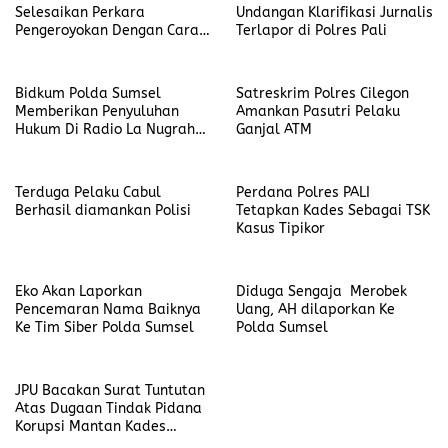
Selesaikan Perkara
Undangan Klarifikasi Jurnalis
Pengeroyokan Dengan Cara
Terlapor di Polres Pali
Restoratif Justice
Bidkum Polda Sumsel
Satreskrim Polres Cilegon
Memberikan Penyuluhan
Amankan Pasutri Pelaku
Hukum Di Radio La Nugraha
Ganjal ATM
Palembang
Terduga Pelaku Cabul
Perdana Polres PALI
Berhasil diamankan Polisi
Tetapkan Kades Sebagai TSK
Kasus Tipikor
Eko Akan Laporkan
Diduga Sengaja Merobek
Pencemaran Nama Baiknya
Uang, AH dilaporkan Ke
Ke Tim Siber Polda Sumsel
Polda Sumsel
JPU Bacakan Surat Tuntutan
Atas Dugaan Tindak Pidana
Korupsi Mantan Kades
Bangka La’o