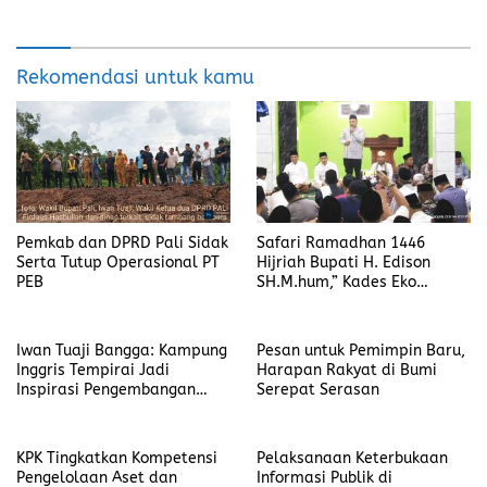
Rekomendasi untuk kamu
Pemkab dan DPRD Pali Sidak
Safari Ramadhan 1446
Serta Tutup Operasional PT
Hijriah Bupati H. Edison
PEB
SH.M.hum,” Kades Eko
Diansyah Berharap Dibangun
Jalan 3M
Iwan Tuaji Bangga: Kampung
Pesan untuk Pemimpin Baru,
Inggris Tempirai Jadi
Harapan Rakyat di Bumi
Inspirasi Pengembangan
Serepat Serasan
SDM PALI
KPK Tingkatkan Kompetensi
Pelaksanaan Keterbukaan
Pengelolaan Aset dan
Informasi Publik di