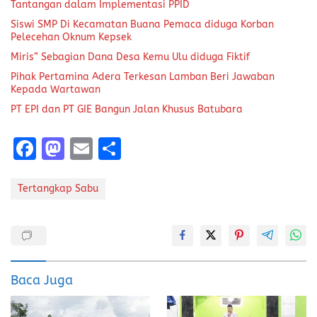
Tantangan dalam Implementasi PPID
Siswi SMP Di Kecamatan Buana Pemaca diduga Korban
Pelecehan Oknum Kepsek
Miris” Sebagian Dana Desa Kemu Ulu diduga Fiktif
Pihak Pertamina Adera Terkesan Lamban Beri Jawaban
Kepada Wartawan
PT EPI dan PT GIE Bangun Jalan Khusus Batubara
F
M
E
S
a
a
m
h
ce
st
ai
a
Tertangkap Sabu
b
o
l
re
o
d
o
o
k
n
Baca Juga