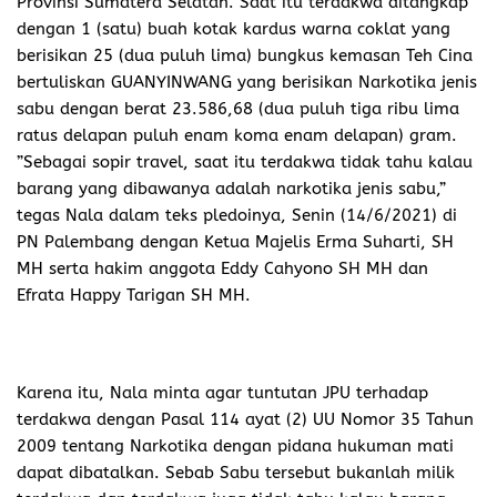
Provinsi Sumatera Selatan. Saat itu terdakwa ditangkap
dengan 1 (satu) buah kotak kardus warna coklat yang
berisikan 25 (dua puluh lima) bungkus kemasan Teh Cina
bertuliskan GUANYINWANG yang berisikan Narkotika jenis
sabu dengan berat 23.586,68 (dua puluh tiga ribu lima
ratus delapan puluh enam koma enam delapan) gram.
”Sebagai sopir travel, saat itu terdakwa tidak tahu kalau
barang yang dibawanya adalah narkotika jenis sabu,”
tegas Nala dalam teks pledoinya, Senin (14/6/2021) di
PN Palembang dengan Ketua Majelis Erma Suharti, SH
MH serta hakim anggota Eddy Cahyono SH MH dan
Efrata Happy Tarigan SH MH.
Karena itu, Nala minta agar tuntutan JPU terhadap
terdakwa dengan Pasal 114 ayat (2) UU Nomor 35 Tahun
2009 tentang Narkotika dengan pidana hukuman mati
dapat dibatalkan. Sebab Sabu tersebut bukanlah milik