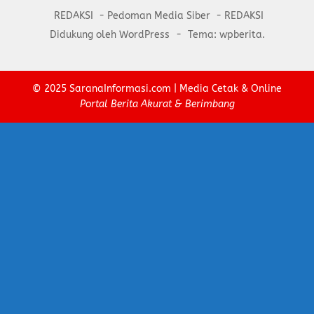
REDAKSI
Pedoman Media Siber
REDAKSI
Didukung oleh WordPress
-
Tema: wpberita.
© 2025
SaranaInformasi.com
| Media Cetak & Online
Portal Berita Akurat & Berimbang