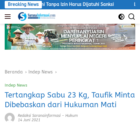
Langsung
T.Aburahmi Tanpa Izin Harus Dijatuhi Sanksi
Breaking News
LSM Macan A
ke
konten
Beranda
Indep News
Indep News
Tertangkap Sabu 23 Kg, Taufik Minta
Dibebaskan dari Hukuman Mati
Redaksi Saranainformasi
-
Hukum
14 Juni 2021