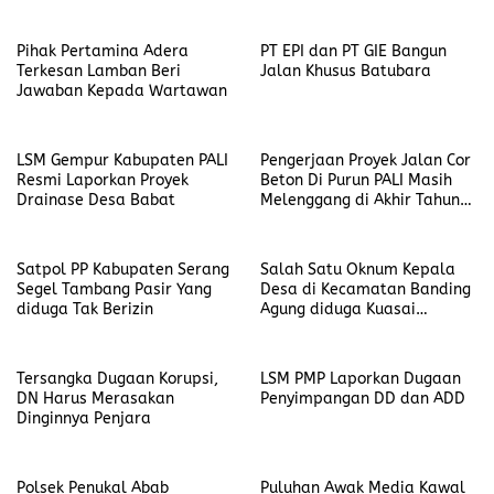
Kepsek
Pihak Pertamina Adera
PT EPI dan PT GIE Bangun
Terkesan Lamban Beri
Jalan Khusus Batubara
Jawaban Kepada Wartawan
LSM Gempur Kabupaten PALI
Pengerjaan Proyek Jalan Cor
Resmi Laporkan Proyek
Beton Di Purun PALI Masih
Drainase Desa Babat
Melenggang di Akhir Tahun
2022
Satpol PP Kabupaten Serang
Salah Satu Oknum Kepala
Segel Tambang Pasir Yang
Desa di Kecamatan Banding
diduga Tak Berizin
Agung diduga Kuasai
Anggaran Dana Desa
Tersangka Dugaan Korupsi,
LSM PMP Laporkan Dugaan
DN Harus Merasakan
Penyimpangan DD dan ADD
Dinginnya Penjara
Polsek Penukal Abab
Puluhan Awak Media Kawal