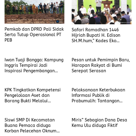
Pemkab dan DPRD Pali Sidak
Safari Ramadhan 1446
Serta Tutup Operasional PT
Hijriah Bupati H. Edison
PEB
SH.M.hum,” Kades Eko
Diansyah Berharap Dibangun
Jalan 3M
Iwan Tuaji Bangga: Kampung
Pesan untuk Pemimpin Baru,
Inggris Tempirai Jadi
Harapan Rakyat di Bumi
Inspirasi Pengembangan
Serepat Serasan
SDM PALI
KPK Tingkatkan Kompetensi
Pelaksanaan Keterbukaan
Pengelolaan Aset dan
Informasi Publik di
Barang Bukti Melalui
Prabumulih: Tantangan
Pelatihan UNODC
dalam Implementasi PPID
Siswi SMP Di Kecamatan
Miris” Sebagian Dana Desa
Buana Pemaca diduga
Kemu Ulu diduga Fiktif
Korban Pelecehan Oknum