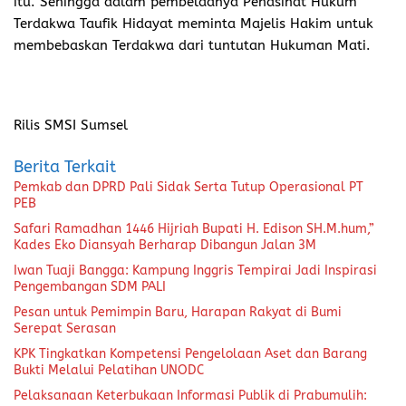
itu. Sehingga dalam pembelaanya Penasihat Hukum
Terdakwa Taufik Hidayat meminta Majelis Hakim untuk
membebaskan Terdakwa dari tuntutan Hukuman Mati.
Rilis SMSI Sumsel
Berita Terkait
Pemkab dan DPRD Pali Sidak Serta Tutup Operasional PT
PEB
Safari Ramadhan 1446 Hijriah Bupati H. Edison SH.M.hum,”
Kades Eko Diansyah Berharap Dibangun Jalan 3M
Iwan Tuaji Bangga: Kampung Inggris Tempirai Jadi Inspirasi
Pengembangan SDM PALI
Pesan untuk Pemimpin Baru, Harapan Rakyat di Bumi
Serepat Serasan
KPK Tingkatkan Kompetensi Pengelolaan Aset dan Barang
Bukti Melalui Pelatihan UNODC
Pelaksanaan Keterbukaan Informasi Publik di Prabumulih: