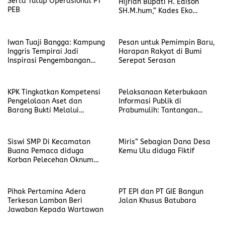
Serta Tutup Operasional PT
Hijriah Bupati H. Edison
PEB
SH.M.hum,” Kades Eko
Diansyah Berharap Dibangun
Jalan 3M
Iwan Tuaji Bangga: Kampung
Pesan untuk Pemimpin Baru,
Inggris Tempirai Jadi
Harapan Rakyat di Bumi
Inspirasi Pengembangan
Serepat Serasan
SDM PALI
KPK Tingkatkan Kompetensi
Pelaksanaan Keterbukaan
Pengelolaan Aset dan
Informasi Publik di
Barang Bukti Melalui
Prabumulih: Tantangan
Pelatihan UNODC
dalam Implementasi PPID
Siswi SMP Di Kecamatan
Miris” Sebagian Dana Desa
Buana Pemaca diduga
Kemu Ulu diduga Fiktif
Korban Pelecehan Oknum
Kepsek
Pihak Pertamina Adera
PT EPI dan PT GIE Bangun
Terkesan Lamban Beri
Jalan Khusus Batubara
Jawaban Kepada Wartawan