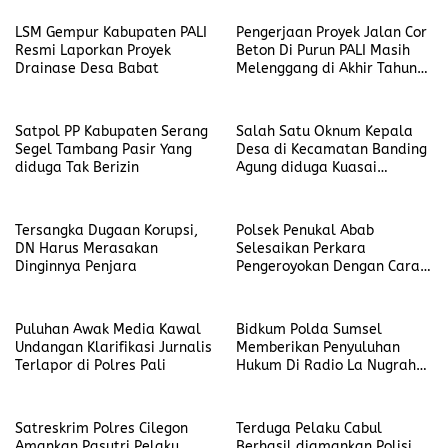
LSM Gempur Kabupaten PALI
Pengerjaan Proyek Jalan Cor
Resmi Laporkan Proyek
Beton Di Purun PALI Masih
Drainase Desa Babat
Melenggang di Akhir Tahun
2022
Satpol PP Kabupaten Serang
Salah Satu Oknum Kepala
Segel Tambang Pasir Yang
Desa di Kecamatan Banding
diduga Tak Berizin
Agung diduga Kuasai
Anggaran Dana Desa
Tersangka Dugaan Korupsi,
Polsek Penukal Abab
DN Harus Merasakan
Selesaikan Perkara
Dinginnya Penjara
Pengeroyokan Dengan Cara
Restoratif Justice
Puluhan Awak Media Kawal
Bidkum Polda Sumsel
Undangan Klarifikasi Jurnalis
Memberikan Penyuluhan
Terlapor di Polres Pali
Hukum Di Radio La Nugraha
Palembang
Satreskrim Polres Cilegon
Terduga Pelaku Cabul
Amankan Pasutri Pelaku
Berhasil diamankan Polisi