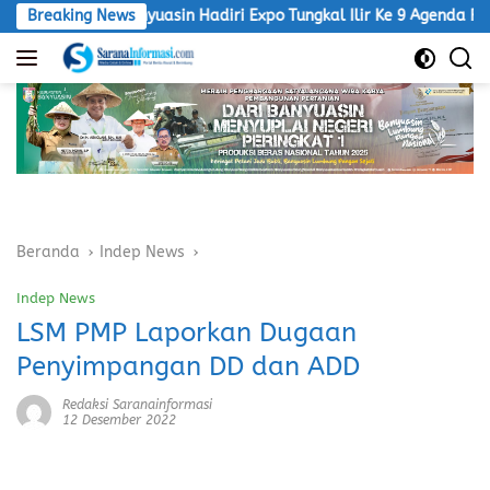
Langsung
Bupati Banyuasin Hadiri Expo Tungkal Ilir Ke 9 Agenda Rutin T
Breaking News
ke
konten
Beranda
Indep News
Indep News
LSM PMP Laporkan Dugaan
Penyimpangan DD dan ADD
Redaksi Saranainformasi
12 Desember 2022