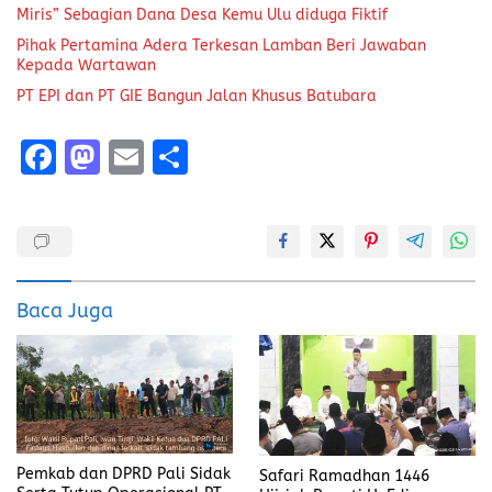
Miris” Sebagian Dana Desa Kemu Ulu diduga Fiktif
Pihak Pertamina Adera Terkesan Lamban Beri Jawaban
Kepada Wartawan
PT EPI dan PT GIE Bangun Jalan Khusus Batubara
F
M
E
S
a
a
m
h
ce
st
ai
a
b
o
l
re
o
d
Baca Juga
o
o
k
n
Pemkab dan DPRD Pali Sidak
Safari Ramadhan 1446