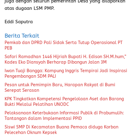
juga dengan seluruh pemerintah Desa yang dilaporkan
atas dugaan LSM PMP.
Eddi Saputra
Berita Terkait
Pemkab dan DPRD Pali Sidak Serta Tutup Operasional PT
PEB
Safari Ramadhan 1446 Hijriah Bupati H. Edison SH.M.hum,”
Kades Eko Diansyah Berharap Dibangun Jalan 3M
Iwan Tuaji Bangga: Kampung Inggris Tempirai Jadi Inspirasi
Pengembangan SDM PALI
Pesan untuk Pemimpin Baru, Harapan Rakyat di Bumi
Serepat Serasan
KPK Tingkatkan Kompetensi Pengelolaan Aset dan Barang
Bukti Melalui Pelatihan UNODC
Pelaksanaan Keterbukaan Informasi Publik di Prabumulih:
Tantangan dalam Implementasi PPID
Siswi SMP Di Kecamatan Buana Pemaca diduga Korban
Pelecehan Oknum Kepsek