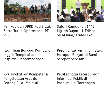
Pemkab dan DPRD Pali Sidak
Safari Ramadhan 1446
Serta Tutup Operasional PT
Hijriah Bupati H. Edison
PEB
SH.M.hum,” Kades Eko
Diansyah Berharap Dibangun
Jalan 3M
Iwan Tuaji Bangga: Kampung
Pesan untuk Pemimpin Baru,
Inggris Tempirai Jadi
Harapan Rakyat di Bumi
Inspirasi Pengembangan
Serepat Serasan
SDM PALI
KPK Tingkatkan Kompetensi
Pelaksanaan Keterbukaan
Pengelolaan Aset dan
Informasi Publik di
Barang Bukti Melalui
Prabumulih: Tantangan
Pelatihan UNODC
dalam Implementasi PPID