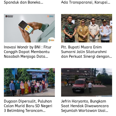
Spanduk dan Boneka
Ada Transparansi, Korupsi
Bertulis “Tolak Pergub
Berbalut Kesejahteraan
Wedol, dan Rip Hati Nurani
Gubernur NTT Melki Laka
Lena
Inovasi Wondr by BNI : Fitur
Plt. Bupati Muara Enim
Canggih Dapat Membantu
Sumarni Jalin Silaturahmi
Nasabah Menjaga Data
dan Perkuat Sinergi dengan
Pribadi
Yonif 141/AYJP
Dugaan Dipersulit, Puluhan
Jefrin Haryanto, Bungkam
Calon Murid Baru SD Negeri
Saat Hendak Diwawancara
3 Belimbing Terancam
Sejumlah Wartawan Usai
Sekolah ke Luar Desa
Diperiksa Kejaksaan