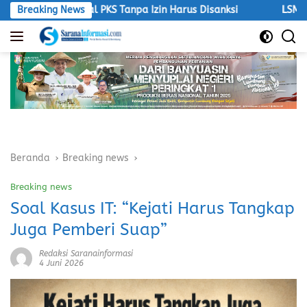
Langsung
nal PKS Tanpa Izin Harus Disanksi
Breaking News
LSM Macan Tegas: Ope
ke
konten
Beranda
Breaking news
Breaking news
Soal Kasus IT: “Kejati Harus Tangkap
Juga Pemberi Suap”
Redaksi Saranainformasi
4 Juni 2026