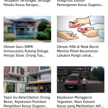
Tetapkan Tersangka Terduga
Integritas Dalam
Pelaku Kasus Korupsi
Penanganan Kasus Dugaan
DP3AKB Manggarai Timur
Korupsi di DP3AKB
Manggarai Timur
Oknum Guru SMPK
Oknum ASN di Reok Barat
Immaculata Ruteng Diduga
Menilai Pihak Kecamatan
Aniaya Siswi, Orang Tua
Lakukan Pungli untuk
Tempuh Jalur Hukum
Sukseskan HUT RI ke-81
Tepis Isu Keterlibatan Orang
Kejaksaan Manggarai
Besar, Kejaksaan Pastikan
Tegaskan, Akan Dalami
Penyidikan Kasus Dugaan
Kasus yang Melibatkan Jefrin