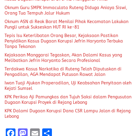
Oknum Guru SMPK Immaculata Ruteng Diduga Aniaya Siswi,
Orang Tua Tempuh Jalur Hukum
Oknum ASN di Reok Barat Menilai Pihak Kecamatan Lakukan
Pungli untuk Sukseskan HUT RI ke-81
Tepis Isu Keterlibatan Orang Besar, Kejaksaan Pastikan
Penyidikan Kasus Dugaan Korupsi Jefrin Haryanto Terbuka
Tanpa Tekanan
Kejaksaan Manggarai Tegaskan, Akan Dalami Kasus yang
Melibatkan Jefrin Haryanto Secara Profesional
Terdakwa Kasus Narkotika di Ruteng Telah Diputuskan di
Pengadilan, AGA Mendapat Putusan Rawat Jalan
Iwan Tuaji Ajukan Praperadilan, Uji Keabsahan Penyitaan oleh
Kejati Sumsel
KPK Periksa Aji Pamungkas dan Tujuh Saksi dalam Pengusutan
Dugaan Korupsi Proyek di Rejang Lebong
KPK Dalami Dugaan Korupsi Dana CSR Lampu Jalan di Rejang
Lebong
F
M
E
S