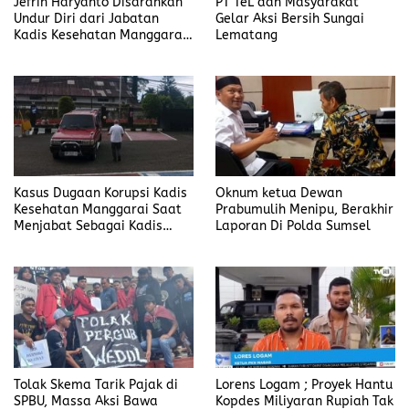
Jefrin Haryanto Disarankan
PT TeL dan Masyarakat
Undur Diri dari Jabatan
Gelar Aksi Bersih Sungai
Kadis Kesehatan Manggarai,
Lematang
Fokus pada Proses Hukum
Kasus Dugaan Korupsi Kadis
Oknum ketua Dewan
Kesehatan Manggarai Saat
Prabumulih Menipu, Berakhir
Menjabat Sebagai Kadis
Laporan Di Polda Sumsel
DP2KBP3A Matim, Naik ke
Tahap Penyidikan
Tolak Skema Tarik Pajak di
Lorens Logam ; Proyek Hantu
SPBU, Massa Aksi Bawa
Kopdes Miliyaran Rupiah Tak