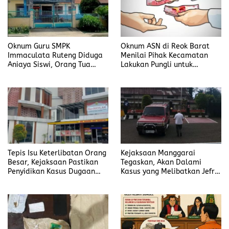
Oknum Guru SMPK
Oknum ASN di Reok Barat
Immaculata Ruteng Diduga
Menilai Pihak Kecamatan
Aniaya Siswi, Orang Tua
Lakukan Pungli untuk
Tempuh Jalur Hukum
Sukseskan HUT RI ke-81
Tepis Isu Keterlibatan Orang
Kejaksaan Manggarai
Besar, Kejaksaan Pastikan
Tegaskan, Akan Dalami
Penyidikan Kasus Dugaan
Kasus yang Melibatkan Jefrin
Korupsi Jefrin Haryanto
Haryanto Secara Profesional
Terbuka Tanpa Tekanan