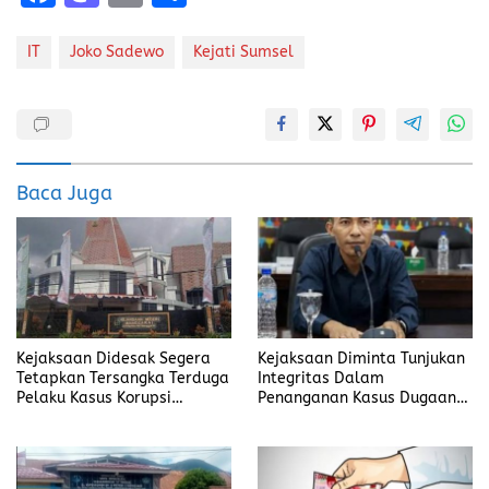
a
a
m
h
ce
st
ai
a
IT
Joko Sadewo
Kejati Sumsel
b
o
l
re
o
d
o
o
k
n
Baca Juga
Kejaksaan Didesak Segera
Kejaksaan Diminta Tunjukan
Tetapkan Tersangka Terduga
Integritas Dalam
Pelaku Kasus Korupsi
Penanganan Kasus Dugaan
DP3AKB Manggarai Timur
Korupsi di DP3AKB
Manggarai Timur