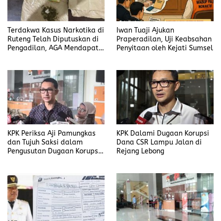
Terdakwa Kasus Narkotika di
Iwan Tuaji Ajukan
Ruteng Telah Diputuskan di
Praperadilan, Uji Keabsahan
Pengadilan, AGA Mendapat
Penyitaan oleh Kejati Sumsel
Putusan Rawat Jalan
KPK Periksa Aji Pamungkas
KPK Dalami Dugaan Korupsi
dan Tujuh Saksi dalam
Dana CSR Lampu Jalan di
Pengusutan Dugaan Korupsi
Rejang Lebong
Proyek di Rejang Lebong