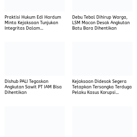
Praktisi Hukum Edi Hardum
Debu Tebal Dihirup Warga,
Minta Kejaksaan Tunjukan
LSM Macan Desak Angkutan
Integritas Dalam
Batu Bara Dihentikan
Penanganan Kasus yang
Menyeret Nama Jefrin
Haryanto
Dishub PALI Tegaskan
Kejaksaan Didesak Segera
Angkutan Sawit PT IAM Bisa
Tetapkan Tersangka Terduga
Dihentikan
Pelaku Kasus Korupsi
DP3AKB Manggarai Timur