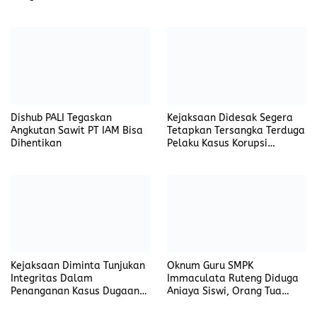
Penanganan Kasus yang
Menyeret Nama Jefrin
Haryanto
Dishub PALI Tegaskan
Kejaksaan Didesak Segera
Angkutan Sawit PT IAM Bisa
Tetapkan Tersangka Terduga
Dihentikan
Pelaku Kasus Korupsi
DP3AKB Manggarai Timur
Kejaksaan Diminta Tunjukan
Oknum Guru SMPK
Integritas Dalam
Immaculata Ruteng Diduga
Penanganan Kasus Dugaan
Aniaya Siswi, Orang Tua
Korupsi di DP3AKB
Tempuh Jalur Hukum