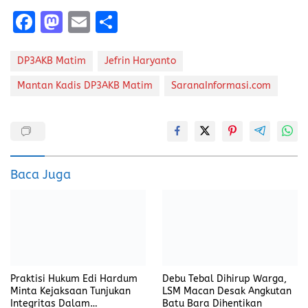
F
M
E
S
a
a
m
h
ce
st
ai
a
DP3AKB Matim
Jefrin Haryanto
b
o
l
re
Mantan Kadis DP3AKB Matim
SaranaInformasi.com
o
d
o
o
k
n
Baca Juga
Praktisi Hukum Edi Hardum
Debu Tebal Dihirup Warga,
Minta Kejaksaan Tunjukan
LSM Macan Desak Angkutan
Integritas Dalam
Batu Bara Dihentikan