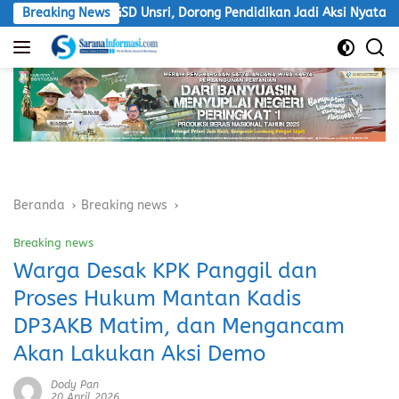
Langsung
bdian PGSD Unsri, Dorong Pendidikan Jadi Aksi Nyata
Breaking News
LSM
ke
konten
Beranda
Breaking news
Breaking news
Warga Desak KPK Panggil dan
Proses Hukum Mantan Kadis
DP3AKB Matim, dan Mengancam
Akan Lakukan Aksi Demo
Dody Pan
20 April 2026