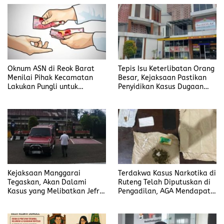
Manggarai Timur
Oknum ASN di Reok Barat
Tepis Isu Keterlibatan Orang
Menilai Pihak Kecamatan
Besar, Kejaksaan Pastikan
Lakukan Pungli untuk
Penyidikan Kasus Dugaan
Sukseskan HUT RI ke-81
Korupsi Jefrin Haryanto
Terbuka Tanpa Tekanan
Kejaksaan Manggarai
Terdakwa Kasus Narkotika di
Tegaskan, Akan Dalami
Ruteng Telah Diputuskan di
Kasus yang Melibatkan Jefrin
Pengadilan, AGA Mendapat
Haryanto Secara Profesional
Putusan Rawat Jalan