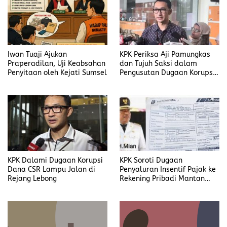
Iwan Tuaji Ajukan
KPK Periksa Aji Pamungkas
Praperadilan, Uji Keabsahan
dan Tujuh Saksi dalam
Penyitaan oleh Kejati Sumsel
Pengusutan Dugaan Korupsi
Proyek di Rejang Lebong
KPK Dalami Dugaan Korupsi
KPK Soroti Dugaan
Dana CSR Lampu Jalan di
Penyaluran Insentif Pajak ke
Rejang Lebong
Rekening Pribadi Mantan
Bupati Bengkulu Utara