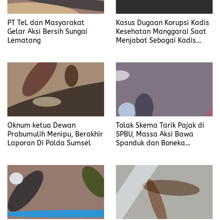
PT TeL dan Masyarakat
Kasus Dugaan Korupsi Kadis
Gelar Aksi Bersih Sungai
Kesehatan Manggarai Saat
Lematang
Menjabat Sebagai Kadis
DP2KBP3A Matim, Naik ke
Tahap Penyidikan
Oknum ketua Dewan
Tolak Skema Tarik Pajak di
Prabumulih Menipu, Berakhir
SPBU, Massa Aksi Bawa
Laporan Di Polda Sumsel
Spanduk dan Boneka
Bertulis “Tolak Pergub
Wedol, dan Rip Hati Nurani
Gubernur NTT Melki Laka
Lena