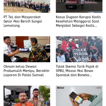
PT TeL dan Masyarakat
Kasus Dugaan Korupsi Kadis
Gelar Aksi Bersih Sungai
Kesehatan Manggarai Saat
Lematang
Menjabat Sebagai Kadis
DP2KBP3A Matim, Naik ke
Tahap Penyidikan
Oknum ketua Dewan
Tolak Skema Tarik Pajak di
Prabumulih Menipu, Berakhir
SPBU, Massa Aksi Bawa
Laporan Di Polda Sumsel
Spanduk dan Boneka
Bertulis “Tolak Pergub
Wedol, dan Rip Hati Nurani
Gubernur NTT Melki Laka
Lena