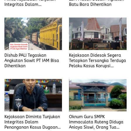
Integritas Dalam
Batu Bara Dihentikan
Penanganan Kasus yang
Menyeret Nama Jefrin
Haryanto
Dishub PALI Tegaskan
Kejaksaan Didesak Segera
Angkutan Sawit PT IAM Bisa
Tetapkan Tersangka Terduga
Dihentikan
Pelaku Kasus Korupsi
DP3AKB Manggarai Timur
Kejaksaan Diminta Tunjukan
Oknum Guru SMPK
Integritas Dalam
Immaculata Ruteng Diduga
Penanganan Kasus Dugaan
Aniaya Siswi, Orang Tua