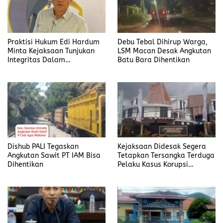
Praktisi Hukum Edi Hardum
Debu Tebal Dihirup Warga,
Minta Kejaksaan Tunjukan
LSM Macan Desak Angkutan
Integritas Dalam
Batu Bara Dihentikan
Penanganan Kasus yang
Menyeret Nama Jefrin
Haryanto
Dishub PALI Tegaskan
Kejaksaan Didesak Segera
Angkutan Sawit PT IAM Bisa
Tetapkan Tersangka Terduga
Dihentikan
Pelaku Kasus Korupsi
DP3AKB Manggarai Timur