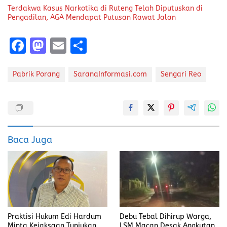
Terdakwa Kasus Narkotika di Ruteng Telah Diputuskan di
Pengadilan, AGA Mendapat Putusan Rawat Jalan
F
M
E
S
a
a
m
h
ce
st
ai
a
Pabrik Porang
SaranaInformasi.com
Sengari Reo
b
o
l
re
o
d
o
o
k
n
Baca Juga
Praktisi Hukum Edi Hardum
Debu Tebal Dihirup Warga,
Minta Kejaksaan Tunjukan
LSM Macan Desak Angkutan