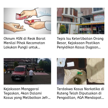
Korupsi di DP3AKB
Tempuh Jalur Hukum
Manggarai Timur
Oknum ASN di Reok Barat
Tepis Isu Keterlibatan Orang
Menilai Pihak Kecamatan
Besar, Kejaksaan Pastikan
Lakukan Pungli untuk
Penyidikan Kasus Dugaan
Sukseskan HUT RI ke-81
Korupsi Jefrin Haryanto
Terbuka Tanpa Tekanan
Kejaksaan Manggarai
Terdakwa Kasus Narkotika di
Tegaskan, Akan Dalami
Ruteng Telah Diputuskan di
Kasus yang Melibatkan Jefrin
Pengadilan, AGA Mendapat
Haryanto Secara Profesional
Putusan Rawat Jalan