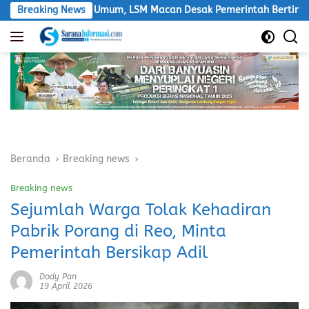
Langsung
i Jalan Umum, LSM Macan Desak Pemerintah Bertindak
Breaking News
DL
ke
konten
Beranda
Breaking news
Breaking news
Sejumlah Warga Tolak Kehadiran
Pabrik Porang di Reo, Minta
Pemerintah Bersikap Adil
Dody Pan
19 April 2026