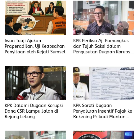
Iwan Tuaji Ajukan
KPK Periksa Aji Pamungkas
Praperadilan, Uji Keabsahan
dan Tujuh Saksi dalam
Penyitaan oleh Kejati Sumsel
Pengusutan Dugaan Korupsi
Proyek di Rejang Lebong
KPK Dalami Dugaan Korupsi
KPK Soroti Dugaan
Dana CSR Lampu Jalan di
Penyaluran Insentif Pajak ke
Rejang Lebong
Rekening Pribadi Mantan
Bupati Bengkulu Utara