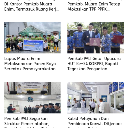
Pemkab. Muara Enim Tetap
Di Kantor Pemkab Muara
Alokasikan TPP PPPK
Enim, Termasuk Ruang Kerja
Ditengah Efisiensi Anggaran
Bupati
Lapas Muara Enim
Pemkab PALI Gelar Upacara
Melaksanakan Panen Raya
HUT Ke-54 KORPRI, Bupati
Serentak Pemasyarakatan
Tegaskan Penguatan
Profesionalisme ASN
Pemkab PALI Segarkan
Kabid Pelayanan Dan
Struktur Pemerintahan,
Pembinaan Kanwil Ditjenpas