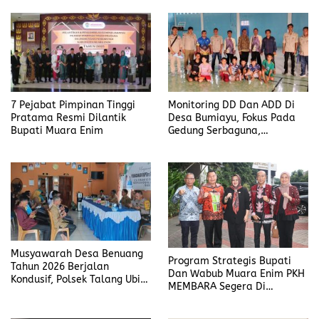
7 Pejabat Pimpinan Tinggi
Monitoring DD Dan ADD Di
Pratama Resmi Dilantik
Desa Bumiayu, Fokus Pada
Bupati Muara Enim
Gedung Serbaguna,
Drainase, Dan Jalan Setapak
Musyawarah Desa Benuang
Program Strategis Bupati
Tahun 2026 Berjalan
Dan Wabub Muara Enim PKH
Kondusif, Polsek Talang Ubi
MEMBARA Segera Di
Pastikan Pengamanan
Realisasikan
Maksimal