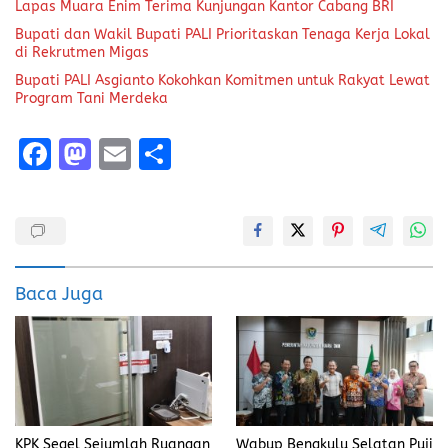
Lapas Muara Enim Terima Kunjungan Kantor Cabang BRI
Bupati dan Wakil Bupati PALI Prioritaskan Tenaga Kerja Lokal
di Rekrutmen Migas
Bupati PALI Asgianto Kokohkan Komitmen untuk Rakyat Lewat
Program Tani Merdeka
F
M
E
S
a
a
m
h
ce
st
ai
a
b
o
l
re
o
d
Baca Juga
o
o
k
n
Wabup Bengkulu Selatan Puji
KPK Segel Sejumlah Ruangan