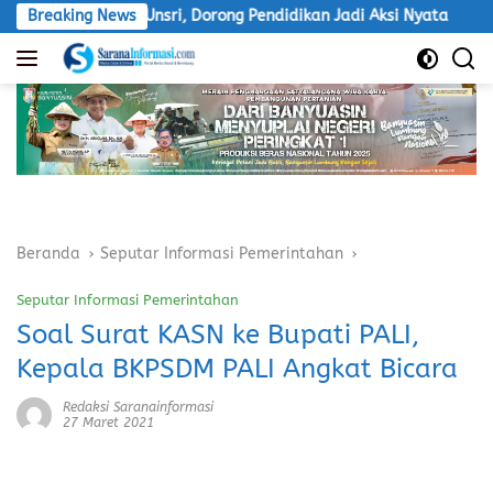
Langsung
n PGSD Unsri, Dorong Pendidikan Jadi Aksi Nyata
Breaking News
LSM Ma
ke
konten
Beranda
Seputar Informasi Pemerintahan
Seputar Informasi Pemerintahan
Soal Surat KASN ke Bupati PALI,
Kepala BKPSDM PALI Angkat Bicara
Redaksi Saranainformasi
27 Maret 2021