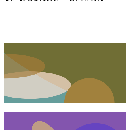
Bupati dan Wabup Tekankan
Sumatera Selatan
Etos Pelayanan dan
Mishbahuddin : Apresiasi
Integritas Aparatur
Program Pembinaan Yang
Ada Di Lapas Muara Enim