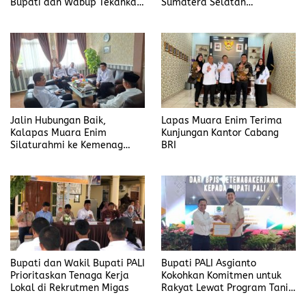
Bupati dan Wabup Tekankan
Sumatera Selatan
Etos Pelayanan dan
Mishbahuddin : Apresiasi
Integritas Aparatur
Program Pembinaan Yang
Ada Di Lapas Muara Enim
Jalin Hubungan Baik,
Lapas Muara Enim Terima
Kalapas Muara Enim
Kunjungan Kantor Cabang
Silaturahmi ke Kemenag
BRI
Kabupaten Muara Enim
Bupati dan Wakil Bupati PALI
Bupati PALI Asgianto
Prioritaskan Tenaga Kerja
Kokohkan Komitmen untuk
Lokal di Rekrutmen Migas
Rakyat Lewat Program Tani
Merdeka