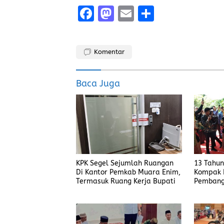
F
M
E
S
a
a
m
h
ce
st
ai
a
Komentar
b
o
l
re
o
d
Baca Juga
o
o
k
n
KPK Segel Sejumlah Ruangan
13 Tahun
Di Kantor Pemkab Muara Enim,
Kompak 
Termasuk Ruang Kerja Bupati
Pembang
Nyata