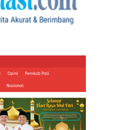
I
Opini
Pemkab Pali
Nasional