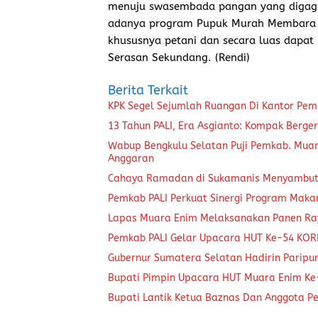
menuju swasembada pangan yang digaga
adanya program Pupuk Murah Membara 
khususnya petani dan secara luas dapa
Serasan Sekundang. (Rendi)
Berita Terkait
KPK Segel Sejumlah Ruangan Di Kantor Pem
13 Tahun PALI, Era Asgianto: Kompak Ber
Wabup Bengkulu Selatan Puji Pemkab. Muara
Anggaran
Cahaya Ramadan di Sukamanis Menyambut 
Pemkab PALI Perkuat Sinergi Program Makan
Lapas Muara Enim Melaksanakan Panen Ra
Pemkab PALI Gelar Upacara HUT Ke-54 KORP
Gubernur Sumatera Selatan Hadirin Paripu
Bupati Pimpin Upacara HUT Muara Enim Ke-
Bupati Lantik Ketua Baznas Dan Anggota P