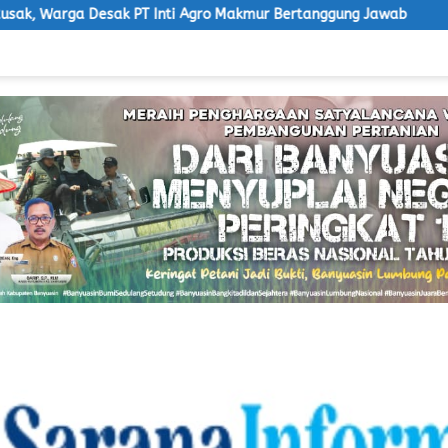
i Agro Makmur Bertanggung Jawab
Ketua LSM Macan Desak