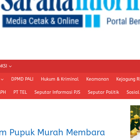
KSI
DPMD PALI
Hukum & Kriminal
Keamanan
Kejagung R
APH
PT TEL
Seputar Informasi PJS
Seputar Politik
Sosial
am Pupuk Murah Membara