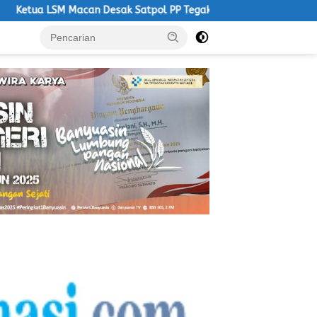
 Satpol PP Tegakkan Aturan, Operasional PKS Tanpa Izin Harus Di