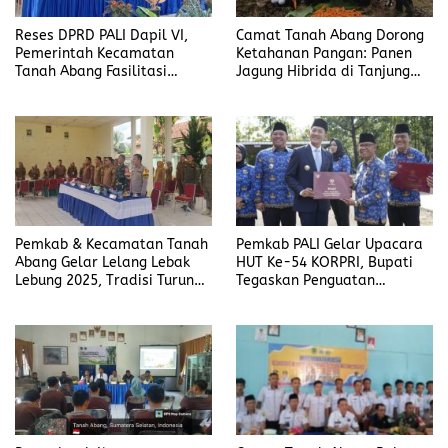
Reses DPRD PALI Dapil VI,
Camat Tanah Abang Dorong
Pemerintah Kecamatan
Ketahanan Pangan: Panen
Tanah Abang Fasilitasi
Jagung Hibrida di Tanjung
Penyerapan Aspirasi Warga
Dalam Jadi Bukti Nyata
Kolaborasi Pemerintah dan
Polsek
Pemkab & Kecamatan Tanah
Pemkab PALI Gelar Upacara
Abang Gelar Lelang Lebak
HUT Ke-54 KORPRI, Bupati
Lebung 2025, Tradisi Turun-
Tegaskan Penguatan
Temurun Berlangsung Lancar
Profesionalisme ASN