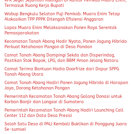
KPK Segel Sejumlah Ruangan Di Kantor Pemkab Muara Enim,
Termasuk Ruang Kerja Bupati
Wabup Bengkulu Selatan Puji Pemkab. Muara Enim Tetap
Alokasikan TPP PPPK Ditengah Efisiensi Anggaran
Lapas Muara Enim Melaksanakan Panen Raya Serentak
Pemasyarakatan
Kecamatan Tanah Abang Hadir Nyata, Panen Jagung Hibrida
Perkuat Ketahanan Pangan di Desa Pandan
Camat Tanah Abang Dampingi Sekda dan Disperindag,
Pastikan Stok Bapok, LPG, dan BBM Aman Jelang Nataru
Camat Terima Bantuan Hadia Doorfrize dari Dapur SPPG
Tanah Abang Utara
Camat Tanah Abang Hadiri Panen Jagung Hibrida di Harapan
Jaya, Dorong Ketahanan Pangan
Pemerintah Kecamatan Tanah Abang Galang Donasi untuk
Korban Banjir dan Longsor di Sumatera
Pemerintah Kecamatan Tanah Abang Hadiri Launching Call
Center 112 dan Data Desa Presisi
Salah Satu Desa di PALI Kembali Buktikan di Panggung Juara
Se-sumsel