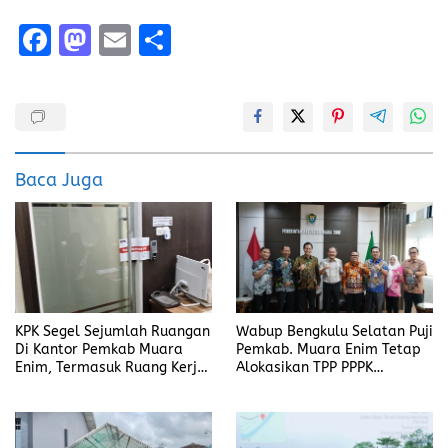
F
M
E
S
a
a
m
h
ce
st
ai
a
b
o
l
re
o
d
Baca Juga
o
o
k
n
KPK Segel Sejumlah Ruangan
Wabup Bengkulu Selatan Puji
Di Kantor Pemkab Muara
Pemkab. Muara Enim Tetap
Enim, Termasuk Ruang Kerja
Alokasikan TPP PPPK
Bupati
Ditengah Efisiensi Anggaran