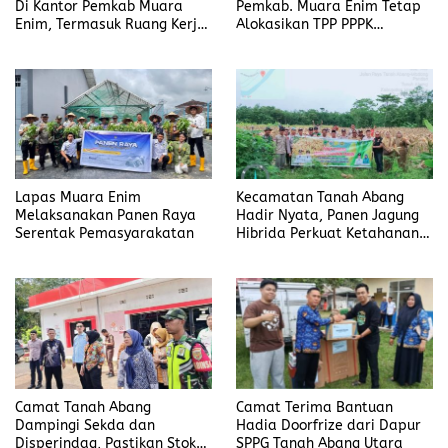
Di Kantor Pemkab Muara
Pemkab. Muara Enim Tetap
Enim, Termasuk Ruang Kerja
Alokasikan TPP PPPK
Bupati
Ditengah Efisiensi Anggaran
Lapas Muara Enim
Kecamatan Tanah Abang
Melaksanakan Panen Raya
Hadir Nyata, Panen Jagung
Serentak Pemasyarakatan
Hibrida Perkuat Ketahanan
Pangan di Desa Pandan
Camat Tanah Abang
Camat Terima Bantuan
Dampingi Sekda dan
Hadia Doorfrize dari Dapur
Disperindag, Pastikan Stok
SPPG Tanah Abang Utara