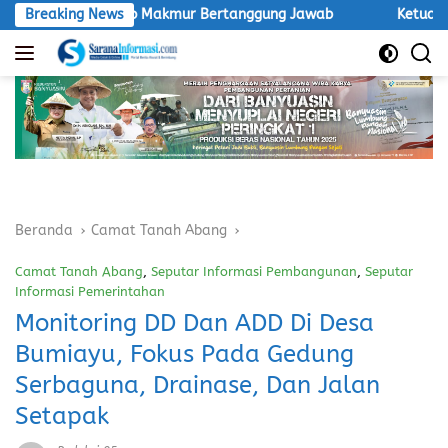
Langsung
nti Agro Makmur Bertanggung Jawab
Breaking News
Ketua LSM Macan Desa
ke
konten
Beranda
Camat Tanah Abang
Camat Tanah Abang
,
Seputar Informasi Pembangunan
,
Seputar
Informasi Pemerintahan
Monitoring DD Dan ADD Di Desa
Bumiayu, Fokus Pada Gedung
Serbaguna, Drainase, Dan Jalan
Setapak