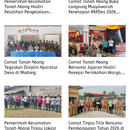
Pemerintah Kecamatan
Camat Tanah Abang Buka
Tanah Abang Hadiri
Langsung Musyawarah
Pelatihan Pengelolaan
Penetapan RKPDes 2026,
Produksi Gula Aren di Desa
Tegaskan Transparansi dan
Modong
Partisipasi Warga
Camat Tanah Abang
Camat Tanah Abang
Tegaskan Disiplin Aparatur
Bersama Jajaran Hadiri
Desa di Modong
Resepsi Pernikahan Warga,
Sampaikan Pesan Penting
soal Pernikahan Dini
Pemerintah Kecamatan
Camat Tinjau Titik Rencana
Tanah Abang Tinjau Lokasi
Pembangunan Tahun 2026 di