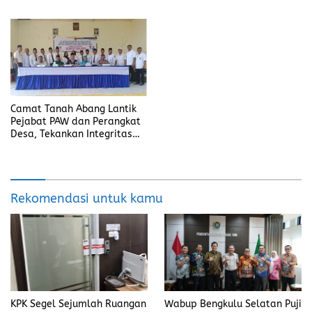
Melalui Penanaman Jagung
Lebih Baik dari Penindakan”
di Desa Tanah Abang
Selatan
Camat Tanah Abang Lantik
Pejabat PAW dan Perangkat
Desa, Tekankan Integritas
dan Pelayanan Masyarakat
Rekomendasi untuk kamu
KPK Segel Sejumlah Ruangan
Wabup Bengkulu Selatan Puji