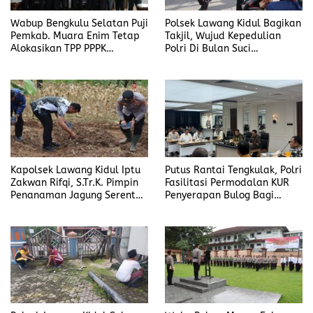
Wabup Bengkulu Selatan Puji
Polsek Lawang Kidul Bagikan
Pemkab. Muara Enim Tetap
Takjil, Wujud Kepedulian
Alokasikan TPP PPPK
Polri Di Bulan Suci
Ditengah Efisiensi Anggaran
Ramadhan
Kapolsek Lawang Kidul Iptu
Putus Rantai Tengkulak, Polri
Zakwan Rifqi, S.Tr.K. Pimpin
Fasilitasi Permodalan KUR
Penanaman Jagung Serentak
Penyerapan Bulog Bagi
Kuartal I Tahun 2026
Petani Jagung