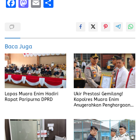
F
M
E
S
a
a
m
h
ce
st
ai
a
b
o
l
re
o
d
Baca Juga
o
o
k
n
Lapas Muara Enim Hadiri
Ukir Prestasi Gemilang!
Rapat Paripurna DPRD
Kapolres Muara Enim
Anugerahkan Penghargaan
Kepada Jawara Karate
Kapolda Cup 2026