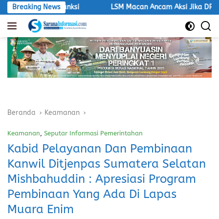
Langsung
hi Sanksi
Breaking News
LSM Macan Ancam Aksi Jika DPRD PALI Tetap B
ke
konten
Beranda
Keamanan
Keamanan
,
Seputar Informasi Pemerintahan
Kabid Pelayanan Dan Pembinaan
Kanwil Ditjenpas Sumatera Selatan
Mishbahuddin : Apresiasi Program
Pembinaan Yang Ada Di Lapas
Muara Enim