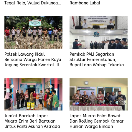
Tegal Rejo, Wujud Dukungan
Rambang Lubai
Polri Pada Ketahanan
Pangan
Polsek Lawang Kidul
Pemkab PALI Segarkan
Bersama Warga Panen Raya
Struktur Pemerintahan,
Jagung Serentak Kwartal III
Bupati dan Wabup Tekankan
Etos Pelayanan dan
Integritas Aparatur
Jum’at Barokah Lapas
Lapas Muara Enim Rawat
Muara Enim Beri Bantuan
Dan Rolling Gembok Kamar
Untuk Panti Asuhan Asa’ada
Hunian Warga Binaan