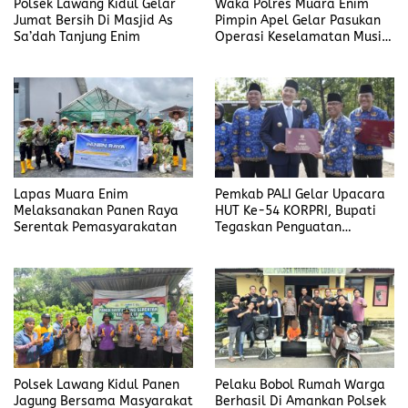
Polsek Lawang Kidul Gelar
Waka Polres Muara Enim
Jumat Bersih Di Masjid As
Pimpin Apel Gelar Pasukan
Sa’dah Tanjung Enim
Operasi Keselamatan Musi
2026
Lapas Muara Enim
Pemkab PALI Gelar Upacara
Melaksanakan Panen Raya
HUT Ke-54 KORPRI, Bupati
Serentak Pemasyarakatan
Tegaskan Penguatan
Profesionalisme ASN
Polsek Lawang Kidul Panen
Pelaku Bobol Rumah Warga
Jagung Bersama Masyarakat
Berhasil Di Amankan Polsek