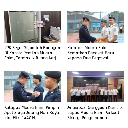
Kepada Jawara Karate
Kapolda Cup 2026
KPK Segel Sejumlah Ruangan
Kalapas Muara Enim
Di Kantor Pemkab Muara
Sematkan Pangkat Baru
Enim, Termasuk Ruang Kerja
kepada Dua Pegawai
Bupati
Kalapas Muara Enim Pimpin
Antisipasi Gangguan Kamtib,
Apel Siaga Jelang Hari Raya
Lapas Muara Enim Perkuat
Idul Fitri 1447 H,
Sinergi Pengamanan
Menjelang Idul Fitri