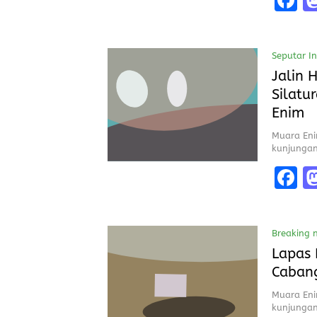
a
c
Seputar I
b
Jalin 
o
Silatu
o
Enim
k
Muara Eni
kunjungan
F
a
c
Breaking 
b
Lapas 
o
Caban
o
Muara Eni
k
kunjungan