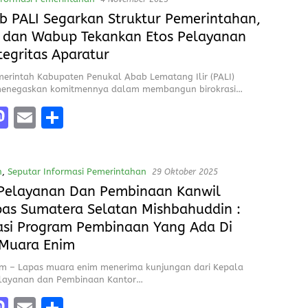
o
l
re
 PALI Segarkan Struktur Pemerintahan,
d
 dan Wabup Tekankan Etos Pelayanan
o
tegritas Aparatur
n
merintah Kabupaten Penukal Abab Lematang Ilir (PALI)
menegaskan komitmennya dalam membangun birokrasi…
M
E
S
a
m
h
e
st
ai
a
n
,
Seputar Informasi Pemerintahan
29 Oktober 2025
o
l
re
Pelayanan Dan Pembinaan Kanwil
d
pas Sumatera Selatan Mishbahuddin :
o
asi Program Pembinaan Yang Ada Di
n
 Muara Enim
m – Lapas muara enim menerima kunjungan dari Kepala
elayanan dan Pembinaan Kantor…
M
E
S