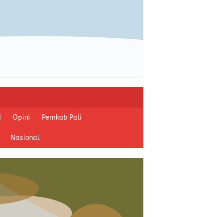
I
Opini
Pemkab Pali
Nasional