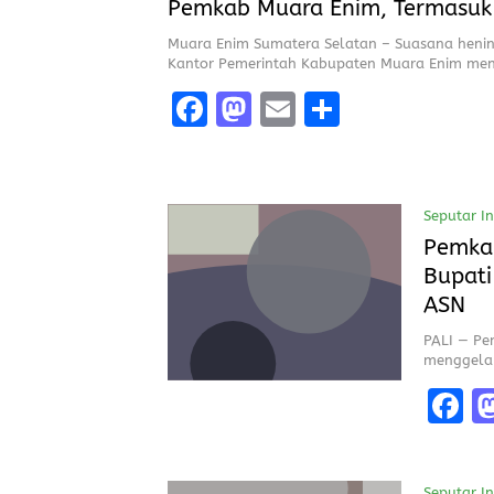
Pemkab Muara Enim, Termasuk
Kerja Bupati
Muara Enim Sumatera Selatan – Suasana henin
Kantor Pemerintah Kabupaten Muara Enim m
F
M
E
S
a
a
m
h
ce
st
ai
a
b
o
l
re
Seputar I
o
d
Pemkab
Bupati
o
o
ASN
k
n
PALI — Pe
menggelar
F
a
c
Seputar I