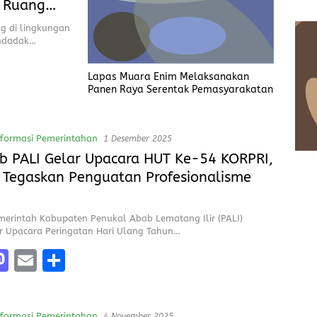
 Ruang
g di lingkungan
endadak…
Lapas Muara Enim Melaksanakan
Panen Raya Serentak Pemasyarakatan
nformasi Pemerintahan
1 Desember 2025
 PALI Gelar Upacara HUT Ke-54 KORPRI,
 Tegaskan Penguatan Profesionalisme
merintah Kabupaten Penukal Abab Lematang Ilir (PALI)
 Upacara Peringatan Hari Ulang Tahun…
M
E
S
a
m
h
e
st
ai
a
nformasi Pemerintahan
4 November 2025