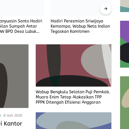
nyuasin Santo Hadiri
Hadiri Peresmian Sriwijaya
Polre
ilan Sumpah Antar
Kemampo, Wabup Neta Indian
Penga
AW BPD Desa Lubuk
Tegaskan Komitmen
Tol P
Wabup Bengkulu Selatan Puji Pemkab.
Muara Enim Tetap Alokasikan TPP
PPPK Ditengah Efisiensi Anggaran
n
8 Juni 2026
i Kantor