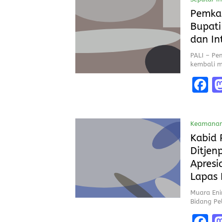
b
Pemkab
o
Bupati
o
dan In
k
PALI – Pe
kembali 
F
a
c
Keamana
b
Kabid 
o
Ditjen
o
Apresi
k
Lapas
Muara Eni
Bidang P
F