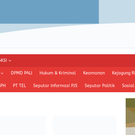
KSI
DPMD PALI
Hukum & Kriminal
Keamanan
Kejagung R
APH
PT TEL
Seputar Informasi PJS
Seputar Politik
Sosial