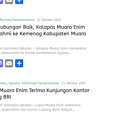
a
m
h
e
st
ai
a
nformasi Pemerintahan
22 Oktober 2025
o
l
re
Hubungan Baik, Kalapas Muara Enim
d
rahmi ke Kemenag Kabupaten Muara
o
n
m Sumatera Selatan – kalapas Muara Enim melakukan
 silaturahmi ke Kantor Kementerian Agama…
M
E
S
a
m
h
e
st
ai
a
news
,
Seputar Informasi Pemerintahan
21 Oktober 2025
o
l
re
Muara Enim Terima Kunjungan Kantor
d
g BRI
o
m Sumatera Selatan– Lapas Muara Enim menerima
n
 silaturahmi dari Kantor Cabang Bank Rakyat…