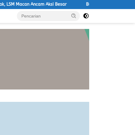
an Ancam Aksi Besar
Bupati Banyuasin Hadiri Expo Tungkal