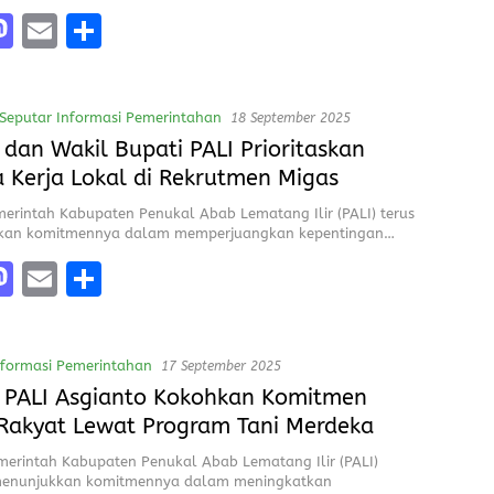
M
E
S
a
m
h
e
st
ai
a
Seputar Informasi Pemerintahan
18 September 2025
o
l
re
 dan Wakil Bupati PALI Prioritaskan
d
 Kerja Lokal di Rekrutmen Migas
o
merintah Kabupaten Penukal Abab Lematang Ilir (PALI) terus
n
kan komitmennya dalam memperjuangkan kepentingan…
M
E
S
a
m
h
e
st
ai
a
nformasi Pemerintahan
17 September 2025
o
l
re
 PALI Asgianto Kokohkan Komitmen
d
Rakyat Lewat Program Tani Merdeka
o
merintah Kabupaten Penukal Abab Lematang Ilir (PALI)
n
menunjukkan komitmennya dalam meningkatkan