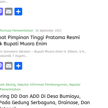
raan…
M
E
S
a
m
h
e
st
ai
a
nformasi Pemerintahan
16 September 2025
o
l
re
bat Pimpinan Tinggi Pratama Resmi
d
ik Bupati Muara Enim
o
m Sumatera Selatan – Bupati Muara Enim H. Edison, S.H.,
n
elantik 7 (tujuh)…
M
E
S
a
m
h
e
st
ai
a
nah Abang
,
Seputar Informasi Pembangunan
,
Seputar
o
l
re
 Pemerintahan
d
mber 2025
ring DD Dan ADD Di Desa Bumiayu,
Pada Gedung Serbaguna, Drainase, Dan
o