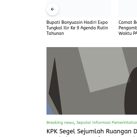
desak Bertindak,
Bupati Banyuasin Hadiri Expo
Camat Ba
Ancam Aksi Besar
Tungkal Ilir Ke 9 Agenda Rutin
Pengamb
Tahunan
Waktu P
Saung
Breaking news
,
Seputar Informasi Pemerintaha
KPK Segel Sejumlah Ruangan D