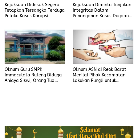
Kejaksaan Didesak Segera
Kejaksaan Diminta Tunjukan
Tetapkan Tersangka Terduga
Integritas Dalam
Pelaku Kasus Korupsi
Penanganan Kasus Dugaan
DP3AKB Manggarai Timur
Korupsi di DP3AKB
Manggarai Timur
Oknum Guru SMPK
Oknum ASN di Reok Barat
Immaculata Ruteng Diduga
Menilai Pihak Kecamatan
Aniaya Siswi, Orang Tua
Lakukan Pungli untuk
Tempuh Jalur Hukum
Sukseskan HUT RI ke-81