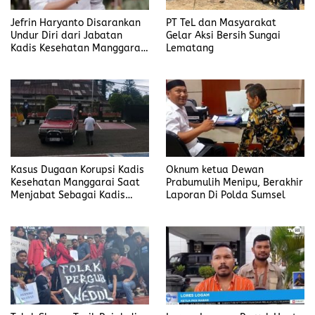
Jefrin Haryanto Disarankan
PT TeL dan Masyarakat
Undur Diri dari Jabatan
Gelar Aksi Bersih Sungai
Kadis Kesehatan Manggarai,
Lematang
Fokus pada Proses Hukum
Kasus Dugaan Korupsi Kadis
Oknum ketua Dewan
Kesehatan Manggarai Saat
Prabumulih Menipu, Berakhir
Menjabat Sebagai Kadis
Laporan Di Polda Sumsel
DP2KBP3A Matim, Naik ke
Tahap Penyidikan