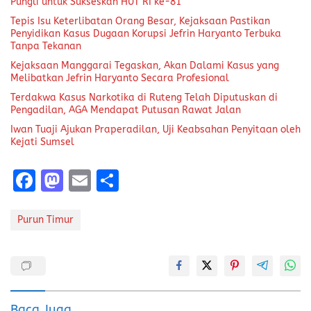
Pungli untuk Sukseskan HUT RI ke-81
Tepis Isu Keterlibatan Orang Besar, Kejaksaan Pastikan
Penyidikan Kasus Dugaan Korupsi Jefrin Haryanto Terbuka
Tanpa Tekanan
Kejaksaan Manggarai Tegaskan, Akan Dalami Kasus yang
Melibatkan Jefrin Haryanto Secara Profesional
Terdakwa Kasus Narkotika di Ruteng Telah Diputuskan di
Pengadilan, AGA Mendapat Putusan Rawat Jalan
Iwan Tuaji Ajukan Praperadilan, Uji Keabsahan Penyitaan oleh
Kejati Sumsel
F
M
E
S
a
a
m
h
ce
st
ai
a
Purun Timur
b
o
l
re
o
d
o
o
Baca Juga