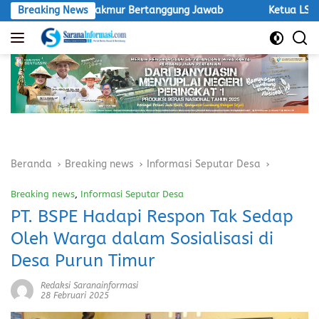
Langsung
ro Makmur Bertanggung Jawab
Breaking News
Ketua LSM Macan Desak Sat
ke
konten
Beranda
Breaking news
Informasi Seputar Desa
Breaking news
,
Informasi Seputar Desa
PT. BSPE Hadapi Respon Tak Sedap
Oleh Warga dalam Sosialisasi di
Desa Purun Timur
Redaksi Saranainformasi
28 Februari 2025