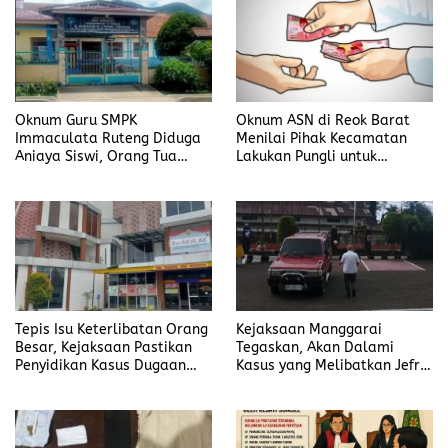
Oknum Guru SMPK
Oknum ASN di Reok Barat
Immaculata Ruteng Diduga
Menilai Pihak Kecamatan
Aniaya Siswi, Orang Tua
Lakukan Pungli untuk
Tempuh Jalur Hukum
Sukseskan HUT RI ke-81
Tepis Isu Keterlibatan Orang
Kejaksaan Manggarai
Besar, Kejaksaan Pastikan
Tegaskan, Akan Dalami
Penyidikan Kasus Dugaan
Kasus yang Melibatkan Jefrin
Korupsi Jefrin Haryanto
Haryanto Secara Profesional
Terbuka Tanpa Tekanan