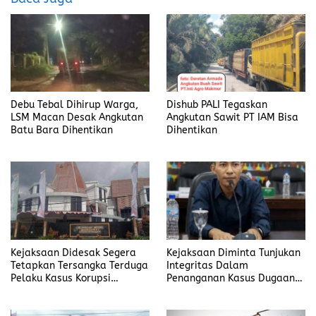
k
n
Debu Tebal Dihirup Warga,
Dishub PALI Tegaskan
LSM Macan Desak Angkutan
Angkutan Sawit PT IAM Bisa
Batu Bara Dihentikan
Dihentikan
Kejaksaan Didesak Segera
Kejaksaan Diminta Tunjukan
Tetapkan Tersangka Terduga
Integritas Dalam
Pelaku Kasus Korupsi
Penanganan Kasus Dugaan
DP3AKB Manggarai Timur
Korupsi di DP3AKB
Manggarai Timur