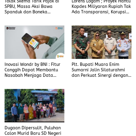
Tolak Skema Tarik Pajak di
Lorens Logam ; Proyek Hantu
SPBU, Massa Aksi Bawa
Kopdes Miliyaran Rupiah Tak
Spanduk dan Boneka
Ada Transparansi, Korupsi
Bertulis “Tolak Pergub
Berbalut Kesejahteraan
Wedol, dan Rip Hati Nurani
Gubernur NTT Melki Laka
Lena
Inovasi Wondr by BNI : Fitur
Plt. Bupati Muara Enim
Canggih Dapat Membantu
Sumarni Jalin Silaturahmi
Nasabah Menjaga Data
dan Perkuat Sinergi dengan
Pribadi
Yonif 141/AYJP
Dugaan Dipersulit, Puluhan
Calon Murid Baru SD Negeri