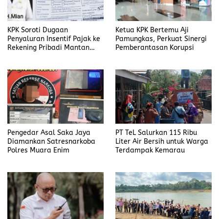
KPK Soroti Dugaan
Ketua KPK Bertemu Aji
Penyaluran Insentif Pajak ke
Pamungkas, Perkuat Sinergi
Rekening Pribadi Mantan
Pemberantasan Korupsi
Bupati Bengkulu Utara
Pengedar Asal Saka Jaya
PT TeL Salurkan 115 Ribu
Diamankan Satresnarkoba
Liter Air Bersih untuk Warga
Polres Muara Enim
Terdampak Kemarau