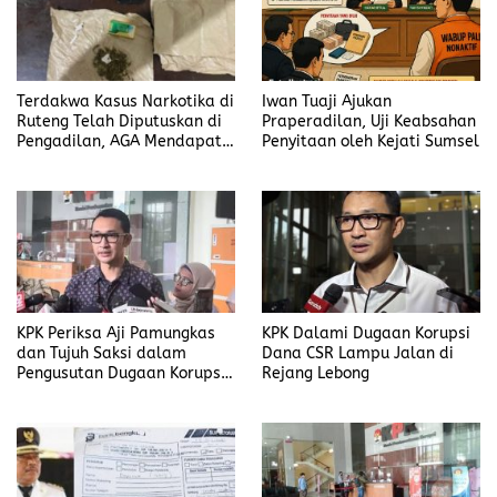
Terdakwa Kasus Narkotika di
Iwan Tuaji Ajukan
Ruteng Telah Diputuskan di
Praperadilan, Uji Keabsahan
Pengadilan, AGA Mendapat
Penyitaan oleh Kejati Sumsel
Putusan Rawat Jalan
KPK Periksa Aji Pamungkas
KPK Dalami Dugaan Korupsi
dan Tujuh Saksi dalam
Dana CSR Lampu Jalan di
Pengusutan Dugaan Korupsi
Rejang Lebong
Proyek di Rejang Lebong