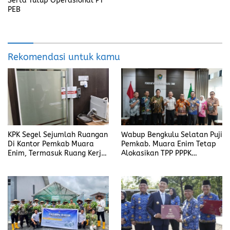
Serta Tutup Operasional PT
PEB
Rekomendasi untuk kamu
KPK Segel Sejumlah Ruangan
Wabup Bengkulu Selatan Puji
Di Kantor Pemkab Muara
Pemkab. Muara Enim Tetap
Enim, Termasuk Ruang Kerja
Alokasikan TPP PPPK
Bupati
Ditengah Efisiensi Anggaran