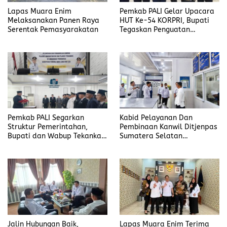
Lapas Muara Enim
Pemkab PALI Gelar Upacara
Melaksanakan Panen Raya
HUT Ke-54 KORPRI, Bupati
Serentak Pemasyarakatan
Tegaskan Penguatan
Profesionalisme ASN
Pemkab PALI Segarkan
Kabid Pelayanan Dan
Struktur Pemerintahan,
Pembinaan Kanwil Ditjenpas
Bupati dan Wabup Tekankan
Sumatera Selatan
Etos Pelayanan dan
Mishbahuddin : Apresiasi
Integritas Aparatur
Program Pembinaan Yang
Ada Di Lapas Muara Enim
Jalin Hubungan Baik,
Lapas Muara Enim Terima