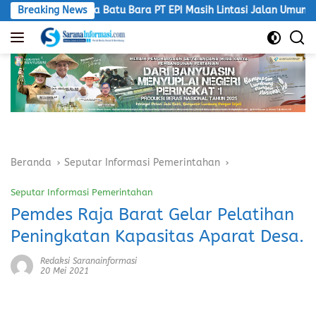
Langsung
Armada Batu Bara PT EPI Masih Lintasi Jalan Umum, LSM Macan 
Breaking News
ke
konten
Beranda
Seputar Informasi Pemerintahan
Seputar Informasi Pemerintahan
Pemdes Raja Barat Gelar Pelatihan
Peningkatan Kapasitas Aparat Desa.
Redaksi Saranainformasi
20 Mei 2021