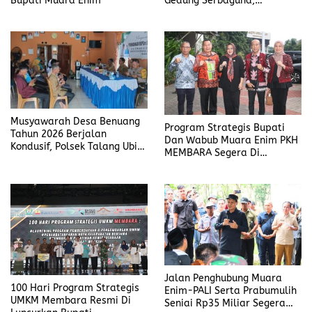
Bupati Muara Enim
Gedung Serbaguna,
Drainase, Dan Jalan Setapak
Musyawarah Desa Benuang
Program Strategis Bupati
Tahun 2026 Berjalan
Dan Wabub Muara Enim PKH
Kondusif, Polsek Talang Ubi
MEMBARA Segera Di
Pastikan Pengamanan
Realisasikan
Maksimal
Jalan Penghubung Muara
100 Hari Program Strategis
Enim-PALI Serta Prabumulih
UMKM Membara Resmi Di
Seniai Rp35 Miliar Segera