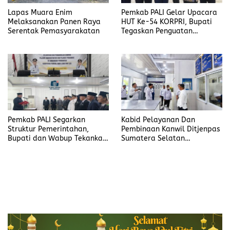
Lapas Muara Enim
Pemkab PALI Gelar Upacara
Melaksanakan Panen Raya
HUT Ke-54 KORPRI, Bupati
Serentak Pemasyarakatan
Tegaskan Penguatan
Profesionalisme ASN
Pemkab PALI Segarkan
Kabid Pelayanan Dan
Struktur Pemerintahan,
Pembinaan Kanwil Ditjenpas
Bupati dan Wabup Tekankan
Sumatera Selatan
Etos Pelayanan dan
Mishbahuddin : Apresiasi
Integritas Aparatur
Program Pembinaan Yang
Ada Di Lapas Muara Enim