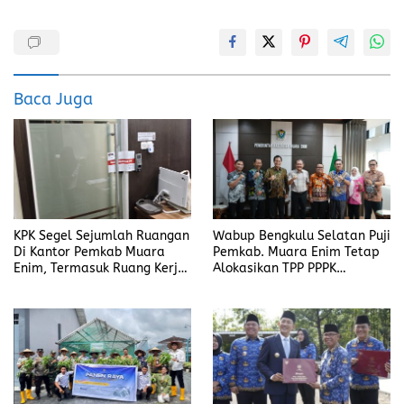
a
a
m
h
ce
st
ai
a
b
o
l
re
o
d
Baca Juga
o
o
k
n
KPK Segel Sejumlah Ruangan
Wabup Bengkulu Selatan Puji
Di Kantor Pemkab Muara
Pemkab. Muara Enim Tetap
Enim, Termasuk Ruang Kerja
Alokasikan TPP PPPK
Bupati
Ditengah Efisiensi Anggaran