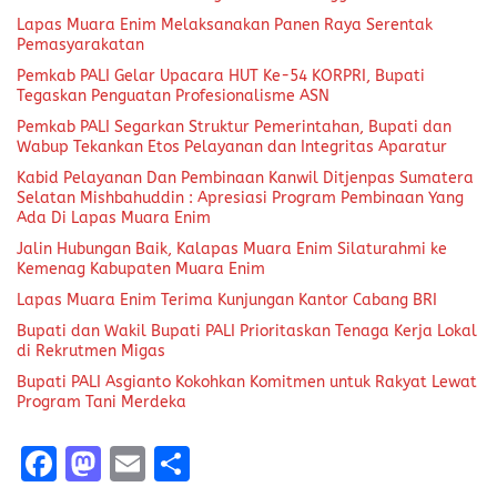
Lapas Muara Enim Melaksanakan Panen Raya Serentak
Pemasyarakatan
Pemkab PALI Gelar Upacara HUT Ke-54 KORPRI, Bupati
Tegaskan Penguatan Profesionalisme ASN
Pemkab PALI Segarkan Struktur Pemerintahan, Bupati dan
Wabup Tekankan Etos Pelayanan dan Integritas Aparatur
Kabid Pelayanan Dan Pembinaan Kanwil Ditjenpas Sumatera
Selatan Mishbahuddin : Apresiasi Program Pembinaan Yang
Ada Di Lapas Muara Enim
Jalin Hubungan Baik, Kalapas Muara Enim Silaturahmi ke
Kemenag Kabupaten Muara Enim
Lapas Muara Enim Terima Kunjungan Kantor Cabang BRI
Bupati dan Wakil Bupati PALI Prioritaskan Tenaga Kerja Lokal
di Rekrutmen Migas
Bupati PALI Asgianto Kokohkan Komitmen untuk Rakyat Lewat
Program Tani Merdeka
F
M
E
S