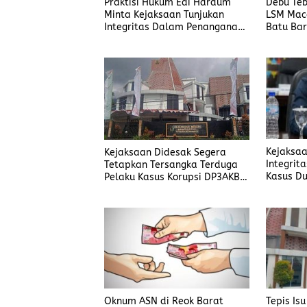
Praktisi Hukum Edi Hardum
Debu Teb
Minta Kejaksaan Tunjukan
LSM Mac
Integritas Dalam Penanganan
Batu Bar
Kasus yang Menyeret Nama
Jefrin Haryanto
Kejaksaa
Kejaksaan Didesak Segera
Integrit
Tetapkan Tersangka Terduga
Kasus Du
Pelaku Kasus Korupsi DP3AKB
DP3AKB 
Manggarai Timur
Oknum ASN di Reok Barat
Tepis Is