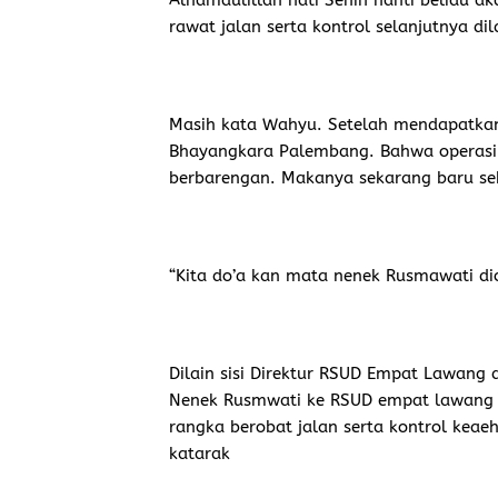
Alhamdulillah hati Senin nanti beliau a
rawat jalan serta kontrol selanjutnya d
Masih kata Wahyu. Setelah mendapatkan
Bhayangkara Palembang. Bahwa operasi 
berbarengan. Makanya sekarang baru seb
“Kita do’a kan mata nenek Rusmawati di
Dilain sisi Direktur RSUD Empat Lawang d
Nenek Rusmwati ke RSUD empat lawang m
rangka berobat jalan serta kontrol kea
katarak