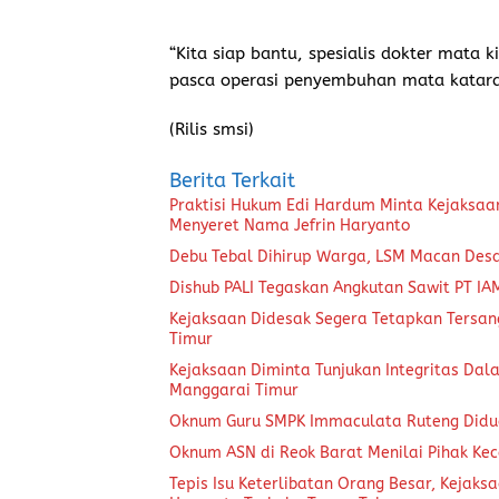
“Kita siap bantu, spesialis dokter mata
pasca operasi penyembuhan mata katara
(Rilis smsi)
Berita Terkait
Praktisi Hukum Edi Hardum Minta Kejaksaa
Menyeret Nama Jefrin Haryanto
Debu Tebal Dihirup Warga, LSM Macan Desa
Dishub PALI Tegaskan Angkutan Sawit PT IA
Kejaksaan Didesak Segera Tetapkan Tersan
Timur
Kejaksaan Diminta Tunjukan Integritas Da
Manggarai Timur
Oknum Guru SMPK Immaculata Ruteng Didug
Oknum ASN di Reok Barat Menilai Pihak Ke
Tepis Isu Keterlibatan Orang Besar, Kejaks