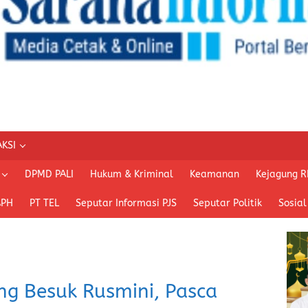
KSI
DPMD PALI
Hukum & Kriminal
Keamanan
Kejagung R
APH
PT TEL
Seputar Informasi PJS
Seputar Politik
Sosial
g Besuk Rusmini, Pasca