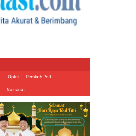
I
Opini
Pemkab Pali
Nasional