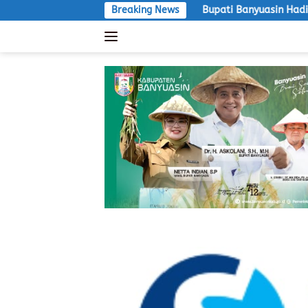
Langsung
m Aksi Besar
Bupati Banyuasin Hadiri Expo Tungkal Ilir K
Breaking News
ke
konten