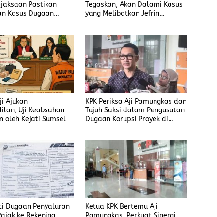
ejaksaan Pastikan
Tegaskan, Akan Dalami Kasus
an Kasus Dugaan
yang Melibatkan Jefrin
Jefrin Haryanto
Haryanto Secara Profesional
 Tanpa Tekanan
ji Ajukan
KPK Periksa Aji Pamungkas dan
ilan, Uji Keabsahan
Tujuh Saksi dalam Pengusutan
n oleh Kejati Sumsel
Dugaan Korupsi Proyek di
Rejang Lebong
ti Dugaan Penyaluran
Ketua KPK Bertemu Aji
Pajak ke Rekening
Pamungkas, Perkuat Sinergi