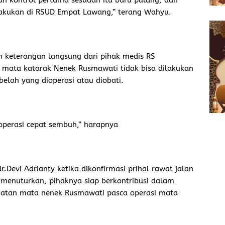
kan kontrol pertama sesudah itu baru pulang, dan
ilakukan di RSUD Empat Lawang,” terang Wahyu.
 keterangan langsung dari pihak medis RS
mata katarak Nenek Rusmawati tidak bisa dilakukan
elah yang dioperasi atau diobati.
operasi cepat sembuh,” harapnya
r.Devi Adrianty ketika dikonfirmasi prihal rawat jalan
enuturkan, pihaknya siap berkontribusi dalam
ehatan mata nenek Rusmawati pasca operasi mata