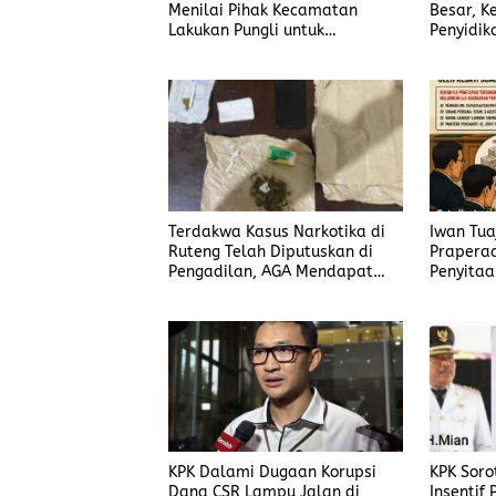
Menilai Pihak Kecamatan
Besar, K
Lakukan Pungli untuk
Penyidik
Sukseskan HUT RI ke-81
Korupsi 
Terbuka
Terdakwa Kasus Narkotika di
Iwan Tua
Ruteng Telah Diputuskan di
Praperad
Pengadilan, AGA Mendapat
Penyitaa
Putusan Rawat Jalan
KPK Dalami Dugaan Korupsi
KPK Soro
Dana CSR Lampu Jalan di
Insentif 