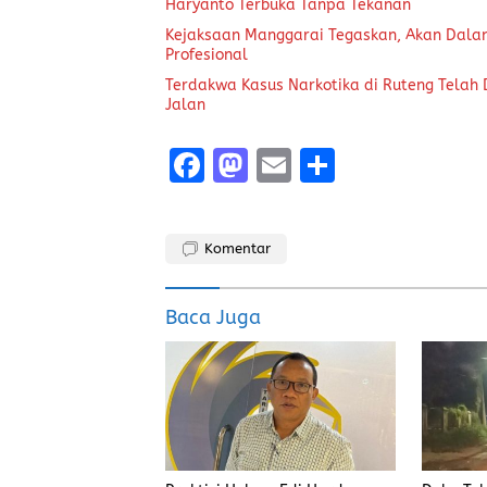
Haryanto Terbuka Tanpa Tekanan
Kejaksaan Manggarai Tegaskan, Akan Dalam
Profesional
Terdakwa Kasus Narkotika di Ruteng Telah
Jalan
F
M
E
S
a
a
m
h
ce
st
ai
a
Komentar
b
o
l
re
o
d
Baca Juga
o
o
k
n