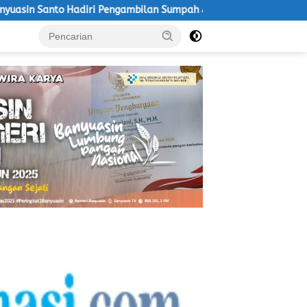
 Pengambilan Sumpah Antar Waktu PAW BPD Desa Lubuk Saung