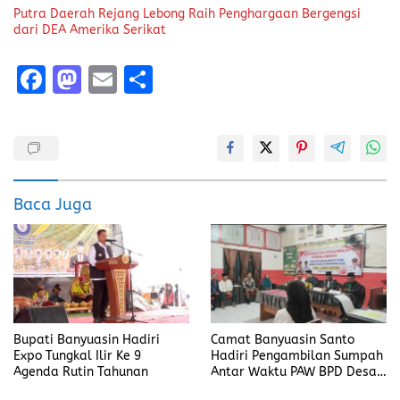
Putra Daerah Rejang Lebong Raih Penghargaan Bergengsi
dari DEA Amerika Serikat
F
M
E
S
a
a
m
h
ce
st
ai
a
b
o
l
re
o
d
Baca Juga
o
o
k
n
Bupati Banyuasin Hadiri
Camat Banyuasin Santo
Expo Tungkal Ilir Ke 9
Hadiri Pengambilan Sumpah
Agenda Rutin Tahunan
Antar Waktu PAW BPD Desa
Lubuk Saung