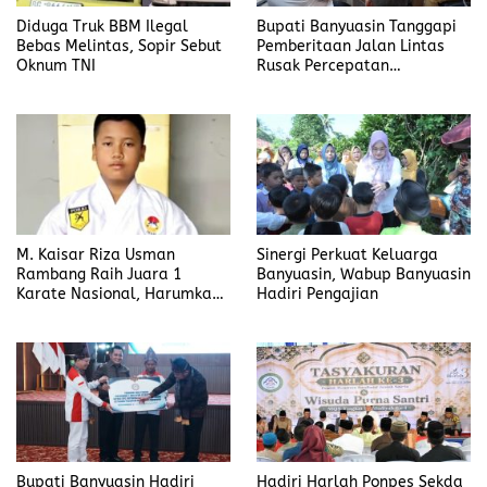
Diduga Truk BBM Ilegal
Bupati Banyuasin Tanggapi
Bebas Melintas, Sopir Sebut
Pemberitaan Jalan Lintas
Oknum TNI
Rusak Percepatan
Penanganan
M. Kaisar Riza Usman
Sinergi Perkuat Keluarga
Rambang Raih Juara 1
Banyuasin, Wabup Banyuasin
Karate Nasional, Harumkan
Hadiri Pengajian
Nama Prabumulih dan Desa
Lubuk Raman
Bupati Banyuasin Hadiri
Hadiri Harlah Ponpes Sekda