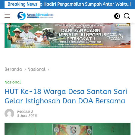
Langsung
 Hadiri Pengambilan Sumpah Antar Waktu PAW BPD Desa Lubuk S
Breaking News
ke
konten
Beranda
Nasional
Nasional
HUT Ke-18 Warga Desa Santan Sari
Gelar Istighosah Dan DOA Bersama
Redaksi 3
9 Juni 2026