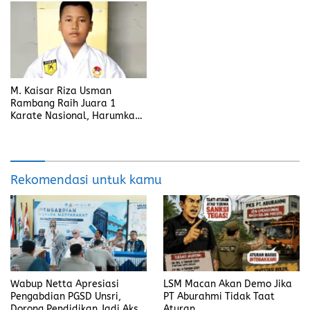
M. Kaisar Riza Usman
Rambang Raih Juara 1
Karate Nasional, Harumkan
Nama Prabumulih dan Desa
Lubuk Raman
Rekomendasi untuk kamu
Wabup Netta Apresiasi
LSM Macan Akan Demo Jika
Pengabdian PGSD Unsri,
PT Aburahmi Tidak Taat
Dorong Pendidikan Jadi Aksi
Aturan