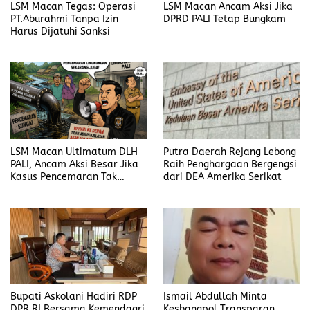
LSM Macan Tegas: Operasi
LSM Macan Ancam Aksi Jika
PT.Aburahmi Tanpa Izin
DPRD PALI Tetap Bungkam
Harus Dijatuhi Sanksi
LSM Macan Ultimatum DLH
Putra Daerah Rejang Lebong
PALI, Ancam Aksi Besar Jika
Raih Penghargaan Bergengsi
Kasus Pencemaran Tak
dari DEA Amerika Serikat
Dijelaskan
Bupati Askolani Hadiri RDP
Ismail Abdullah Minta
DPR RI Bersama Kemendagri
Kesbangpol Transparan