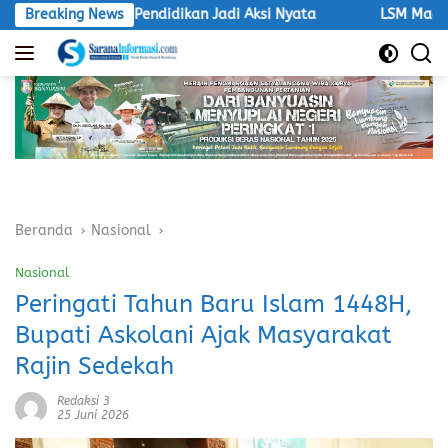
Langsung
 Dorong Pendidikan Jadi Aksi Nyata
Breaking News
LSM Macan Akan Demo
ke
konten
Beranda
Nasional
Nasional
Peringati Tahun Baru Islam 1448H,
Bupati Askolani Ajak Masyarakat
Rajin Sedekah
Redaksi 3
25 Juni 2026