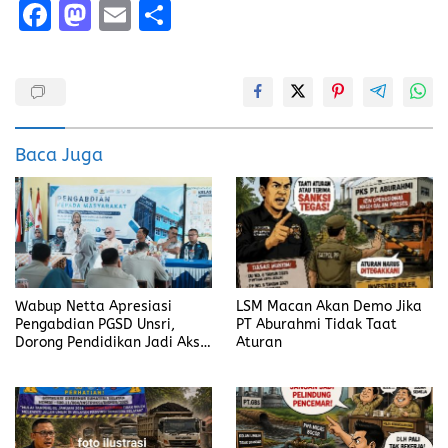
F
M
E
S
a
a
m
h
ce
st
ai
a
b
o
l
re
o
d
Baca Juga
o
o
k
n
Wabup Netta Apresiasi
LSM Macan Akan Demo Jika
Pengabdian PGSD Unsri,
PT Aburahmi Tidak Taat
Dorong Pendidikan Jadi Aksi
Aturan
Nyata