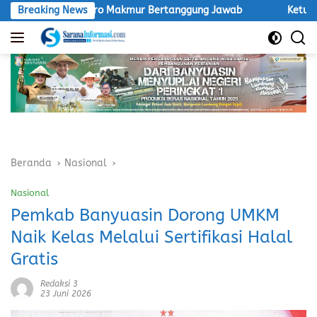
Langsung
Inti Agro Makmur Bertanggung Jawab
Breaking News
Ketua LSM Macan Des
ke
konten
Beranda
Nasional
Nasional
Pemkab Banyuasin Dorong UMKM
Naik Kelas Melalui Sertifikasi Halal
Gratis
Redaksi 3
23 Juni 2026