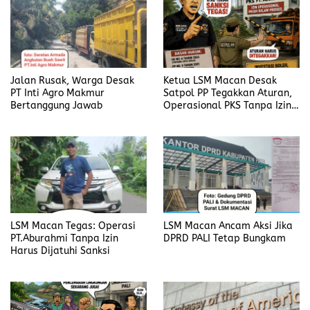
k
n
Jalan Rusak, Warga Desak
Ketua LSM Macan Desak
PT Inti Agro Makmur
Satpol PP Tegakkan Aturan,
Bertanggung Jawab
Operasional PKS Tanpa Izin
Harus Disanksi
LSM Macan Tegas: Operasi
LSM Macan Ancam Aksi Jika
PT.Aburahmi Tanpa Izin
DPRD PALI Tetap Bungkam
Harus Dijatuhi Sanksi