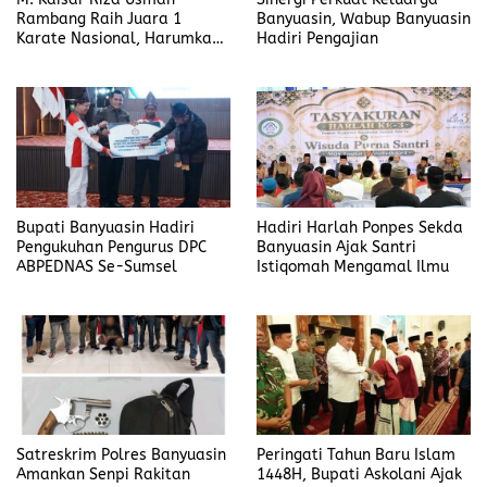
Rambang Raih Juara 1
Banyuasin, Wabup Banyuasin
Karate Nasional, Harumkan
Hadiri Pengajian
Nama Prabumulih dan Desa
Lubuk Raman
Bupati Banyuasin Hadiri
Hadiri Harlah Ponpes Sekda
Pengukuhan Pengurus DPC
Banyuasin Ajak Santri
ABPEDNAS Se-Sumsel
Istiqomah Mengamal Ilmu
Satreskrim Polres Banyuasin
Peringati Tahun Baru Islam
Amankan Senpi Rakitan
1448H, Bupati Askolani Ajak