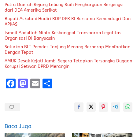
Putra Daerah Rejang Lebong Raih Penghargaan Bergengsi
dari DEA Amerika Serikat
Bupati Askolani Hadiri RDP DPR RI Bersama Kemendagri Dan
APKASI
Ismail Abdullah Minta Kesbangpol Transparan Legalitas
Organisasi Di Banyuasin
Salurkan BLT Pemdes Tanjung Menang Berharap Manfaatkan
Dengan Tepat
AMUK Desak Kejati Jambi Segera Tetapkan Tersangka Dugaan
Korupsi Setwan DPRD Merangin
F
M
E
S
a
a
m
h
ce
st
ai
a
b
o
l
re
o
d
Baca Juga
o
o