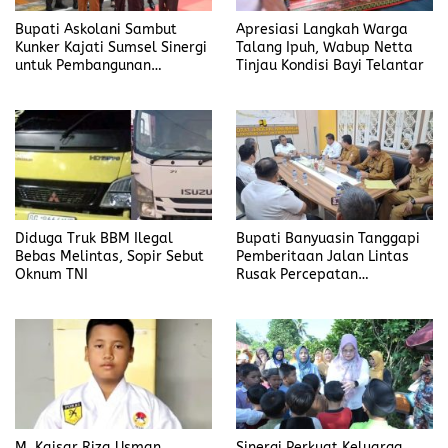
Bupati Askolani Sambut
Apresiasi Langkah Warga
Kunker Kajati Sumsel Sinergi
Talang Ipuh, Wabup Netta
untuk Pembangunan
Tinjau Kondisi Bayi Telantar
Banyuasin
Diduga Truk BBM Ilegal
Bupati Banyuasin Tanggapi
Bebas Melintas, Sopir Sebut
Pemberitaan Jalan Lintas
Oknum TNI
Rusak Percepatan
Penanganan
M. Kaisar Riza Usman
Sinergi Perkuat Keluarga