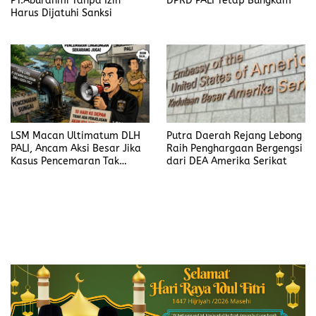
PT.Aburahmi Tanpa Izin
DPRD PALI Tetap Bungkam
Harus Dijatuhi Sanksi
LSM Macan Ultimatum DLH
Putra Daerah Rejang Lebong
PALI, Ancam Aksi Besar Jika
Raih Penghargaan Bergengsi
Kasus Pencemaran Tak
dari DEA Amerika Serikat
Dijelaskan