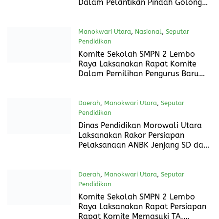
Pemdes Pangkul
Daerah
,
Manokwari Utara
,
Nasional
,
Seputar Pendidikan
31 Juli 2024
Gudep SMPN 2 Lembo Raya
Laksanakan Upacara Pelantikan
Pindah Golongan dan Api Unggun
Daerah
,
Manokwari Utara
,
Nasional
,
Seputar Pendidikan
29 Juli 2024
Gudep SMPN 2 Lembo Raya
Laksanakan Perkemahan Pramuka
Dalam Pelantikan Pindah Golongan
Siaga ke Penggalang
Manokwari Utara
,
Nasional
,
Seputar
Pendidikan
27 Juli 2024
Komite Sekolah SMPN 2 Lembo
Raya Laksanakan Rapat Komite
Dalam Pemilihan Pengurus Baru