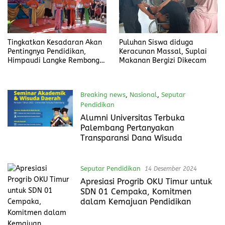
Tingkatkan Kesadaran Akan
Puluhan Siswa diduga
Pentingnya Pendidikan,
Keracunan Massal, Suplai
Himpaudi Langke Rembong
Makanan Bergizi Dikecam
Gelar Gebyar PAUD
Breaking news
,
Nasional
,
Seputar
Pendidikan
4 Februari 2025
Alumni Universitas Terbuka
Palembang Pertanyakan
Transparansi Dana Wisuda
Seputar Pendidikan
14 Desember 2024
Apresiasi Progrib OKU Timur untuk
SDN 01 Cempaka, Komitmen
dalam Kemajuan Pendidikan