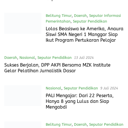
TA. 2024/2025
Daerah
,
Manokwari Utara
,
Seputar
Pendidikan
26 Juli 2024
Dinas Pendidikan Morowali Utara
Laksanakan Rakor Persiapan
Pelaksanaan ANBK Jenjang SD dan
SMP Se-Kec Lembo Raya
Daerah
,
Manokwari Utara
,
Seputar
Pendidikan
26 Juli 2024
Komite Sekolah SMPN 2 Lembo
Raya Laksanakan Rapat Persiapan
Rapat Komite Memasuki TA.
2024/2025
Belitung Timur
,
Daerah
,
Seputar Informasi
Pemerintahan
,
Seputar Pendidikan
15 Juli 2024
Lolos Beasiswa ke Amerika, Anaura
Siswi SMA Negeri 1 Manggar Siap
Ikut Program Pertukaran Pelajar