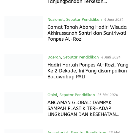
Bangka Barat Sukses Gelar
Kompetisi Sains Madrasah
Breaking news
,
Daerah
,
Seputar
Pendidikan
,
Sosial
4 Juli 2024
Niat Tulus Membangun SDM, PALI
Mengajar Kembali Hadir
Belitung
,
Daerah
,
Peristiwa Terkini
,
Seputar
Pendidikan
4 Juli 2024
Orang Tua Calon Siswa Tuai Protes,
Sistem PPDB Online SMA Negeri 2
Tanjungpandan Terkesan
Permainan
Nasional
,
Seputar Pendidikan
4 Juni 2024
Camat Tanah Abang Hadiri Wisuda
Akhirussanah Santri dan Santriwati
Ponpes Al-Rozi