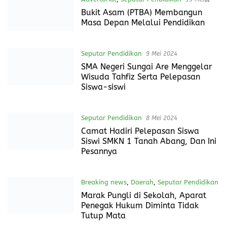
Daerah
,
Seputar Pendidikan
4 Juni 2024
Hadiri Harlah Ponpes Al-Rozi, Yang
Ke 2 Dekade, Ini Yang disampaikan
Bacawabup PALI
Opini
,
Seputar Pendidikan
23 Mei 2024
ANCAMAN GLOBAL: DAMPAK
SAMPAH PLASTIK TERHADAP
LINGKUNGAN DAN KESEHATAN
MANUSIA SERTA UPAYA DAN
PENGURANGAN PENGGUNAAN
PLASTIK
Advertorial
,
Seputar Pendidikan
13 Mei
2024
Bukit Asam (PTBA) Membangun
Masa Depan Melalui Pendidikan
Seputar Pendidikan
9 Mei 2024
SMA Negeri Sungai Are Menggelar
Wisuda Tahfiz Serta Pelepasan