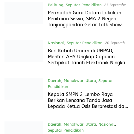
Citizen Journalism DiskominfoSP
Beltim
Nasional
,
Seputar Pendidikan
1 Oktober
2024
Mr Kenji Temui Prof Ngabalin Bahas
Seminar Internasional dan
Pengiriman Magang Mahasiswa ke
Jepang
Belitung
,
Daerah
,
Seputar Pendidikan
26
September 2024
Diskominfo Belitung dan Perwabel
Gandeng KIM Pulau Seliu Gelar
Workshop Citizen Jurnalism dan
Pengemasan Konten Sosial
Belitung
,
Seputar Pendidikan
25 September
2024
Permudah Guru Dalam Lakukan
Penilaian Siswa, SMA 2 Negeri
Tanjungpandan Gelar Talk Show
Pemanfaatan E-Rapor
Nasional
,
Seputar Pendidikan
20 September