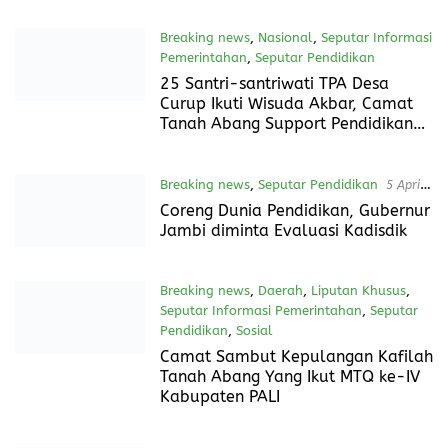
Siswa-siswi
Seputar Pendidikan
8 Mei 2024
Camat Hadiri Pelepasan Siswa
Siswi SMKN 1 Tanah Abang, Dan Ini
Pesannya
Breaking news
,
Daerah
,
Seputar Pendidikan
1 Mei 2024
Marak Pungli di Sekolah, Aparat
Penegak Hukum Diminta Tidak
Tutup Mata
Breaking news
,
Nasional
,
Seputar Informasi
Pemerintahan
,
Seputar Pendidikan
1 Mei 2024
25 Santri-santriwati TPA Desa
Curup Ikuti Wisuda Akbar, Camat
Tanah Abang Support Pendidikan
Agama