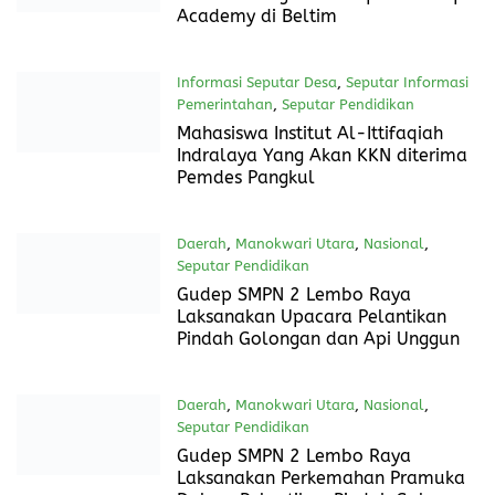
Saranainformasi.com Gelar
Pelatihan Jurnalistik, Dikuti 35
Desa dan Kelurahan
Bangka Belitung
,
Daerah
,
Peristiwa Terkini
,
Seputar Pendidikan
3 Agustus 2024
Dugaan Permainan E-Katalog di
Dinas Pendidikan dan Kebudayaan
Kota Pangkalpinang
Belitung Timur
,
Daerah
,
Seputar Pendidikan
1 Agustus 2024
Sebanyak 140 Peserta Ikuti
Pelatihan Digital Entrepreneurship
Academy di Beltim
Informasi Seputar Desa
,
Seputar Informasi
Pemerintahan
,
Seputar Pendidikan
1 Agustus 2024
Mahasiswa Institut Al-Ittifaqiah
Indralaya Yang Akan KKN diterima