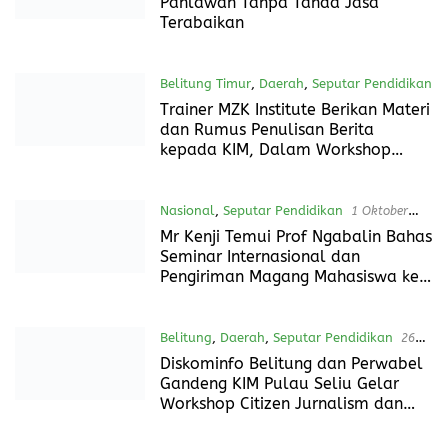
Seputar Pendidikan
10 Oktober 2024
Pembayaran Gaji Guru di Pali
Tertunda, Kuhon Saputra Angkat
Bicara
Seputar Pendidikan
8 Oktober 2024
Guru di PALI Menjerit, Pengabdian
Pahlawan Tanpa Tanda Jasa
Terabaikan
Belitung Timur
,
Daerah
,
Seputar Pendidikan
5 Oktober 2024
Trainer MZK Institute Berikan Materi
dan Rumus Penulisan Berita
kepada KIM, Dalam Workshop