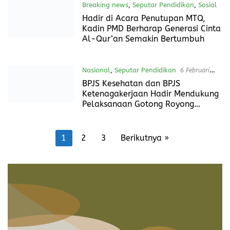
Breaking news
,
Seputar Pendidikan
5 April
2024
Coreng Dunia Pendidikan, Gubernur
Jambi diminta Evaluasi Kadisdik
Breaking news
,
Daerah
,
Liputan Khusus
,
Seputar Informasi Pemerintahan
,
Seputar
Pendidikan
,
Sosial
9 Maret 2024
Camat Sambut Kepulangan Kafilah
Tanah Abang Yang Ikut MTQ ke-IV
Kabupaten PALI
Breaking news
,
Seputar Pendidikan
,
Sosial
9 Maret 2024
Hadir di Acara Penutupan MTQ,
Kadin PMD Berharap Generasi Cinta
Al-Qur’an Semakin Bertumbuh
Nasional
,
Seputar Pendidikan
6 Februari