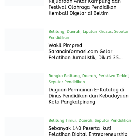
7 Agustus 2024
Kadis DiskominfoSP Beltim Terima
Kunjungan Silaturahmi Trainer
Sekolah Wartawan MZK Institute
Informasi Seputar Desa
,
Nasional
,
Seputar
Pendidikan
6 Agustus 2024
Sekolah Lansia Tangguh Bunda
Harapan Desa Pangkul Hari Ini
Menggelar Wisuda
Belitung Timur
,
Daerah
,
Seputar
Pendidikan
,
Sosial
6 Agustus 2024
Kejuaraan Antar Kampung dan
Festival Olahraga Pendidikan
Kembali Digelar di Beltim
Belitung
,
Daerah
,
Liputan Khusus
,
Seputar
Pendidikan
5 Agustus 2024
Wakil Pimpred