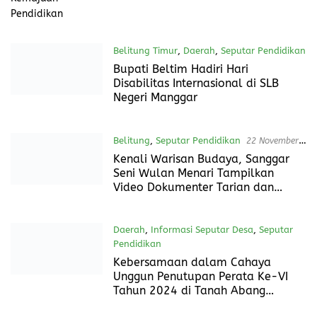
Belitung Timur
,
Daerah
,
Seputar Pendidikan
11 Desember 2024
Bupati Beltim Hadiri Hari
Disabilitas Internasional di SLB
Negeri Manggar
Belitung
,
Seputar Pendidikan
22 November
2024
Kenali Warisan Budaya, Sanggar
Seni Wulan Menari Tampilkan
Video Dokumenter Tarian dan
Ritual Suku Sawang
Daerah
,
Informasi Seputar Desa
,
Seputar
Pendidikan