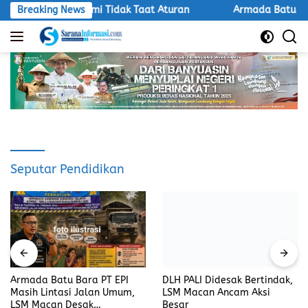
Langsung
PT Aburahmi Tidak Taat Aturan
Breaking News
Armada Batu Bara PT EPI
ke
konten
Seputar Pendidikan
Armada Batu Bara PT EPI
DLH PALI Didesak Bertindak,
Masih Lintasi Jalan Umum,
LSM Macan Ancam Aksi
LSM Macan Desak
Besar