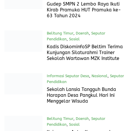
2024
Beri Kuliah Umum di UNPAD,
Menteri AHY Ungkap Capaian
Sertipikat Tanah Elektronik Ningkat
46 Kali Lipat
Daerah
,
Manokwari Utara
,
Seputar
Pendidikan
9 September 2024
Kepala SMPN 2 Lembo Raya
Berikan Lencana Tanda Jasa
kepada Ketua Osis Berprestasi dan
Berkinerja Baik
Daerah
,
Manokwari Utara
,
Nasional
,
Seputar Pendidikan
12 Agustus 2024
Gudep SMPN 2 Lembo Raya Ikuti
Kirab Pramuka HUT Pramuka ke-
63 Tahun 2024
Belitung Timur
,
Daerah
,
Seputar
Pendidikan
,
Sosial