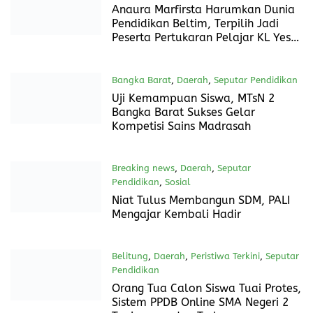
Daerah
,
Nasional
,
Seputar Pendidikan
13 Juli 2024
Sukses Berjalan, DPP AKPI Bersama MZK Institute
Gelar Pelatihan Jurnalistik Dasar
Nasional
,
Seputar Pendidikan
9 Juli 2024
PALI Mengajar: Dari 22 Peserta,
Hanya 8 yang Lulus dan Siap
Mengabdi
Belitung Timur
,
Daerah
,
Seputar Pendidikan
9 Juli 2024
Anaura Marfirsta Harumkan Dunia
Pendidikan Beltim, Terpilih Jadi
Peserta Pertukaran Pelajar KL Yes
ke AS
Bangka Barat
,
Daerah
,
Seputar Pendidikan
7 Juli 2024
Uji Kemampuan Siswa, MTsN 2