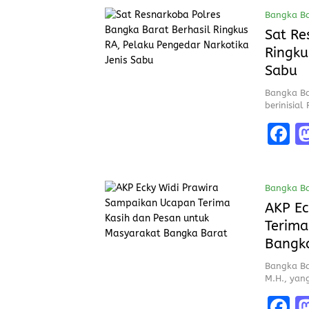
c
Bangka Ba
b
Sat Re
o
Ringku
o
Sabu
k
Bangka Ba
berinisia
F
a
c
Bangka Ba
b
AKP Ec
o
Terima
o
Bangk
k
Bangka Bar
M.H., yan
F