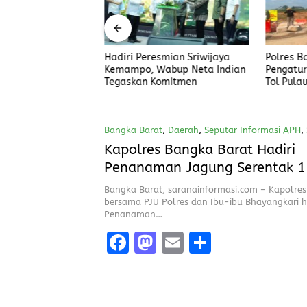
asin Santo Hadiri
Hadiri Peresmian Sriwijaya
Polres B
n Sumpah Antar
Kemampo, Wabup Neta Indian
Pengatur
BPD Desa Lubuk
Tegaskan Komitmen
Tol Pula
Bangka Barat
,
Daerah
,
Seputar Informasi APH
,
Januari 2025
Kapolres Bangka Barat Hadiri
Penanaman Jagung Serentak 1
Hektar Dalam Rangka Dukung
Bangka Barat, saranainformasi.com – Kapolre
Swasembada Pangan Tahun 2
bersama PJU Polres dan Ibu-ibu Bhayangkari h
Penanaman…
F
M
E
S
a
a
m
h
ce
st
ai
a