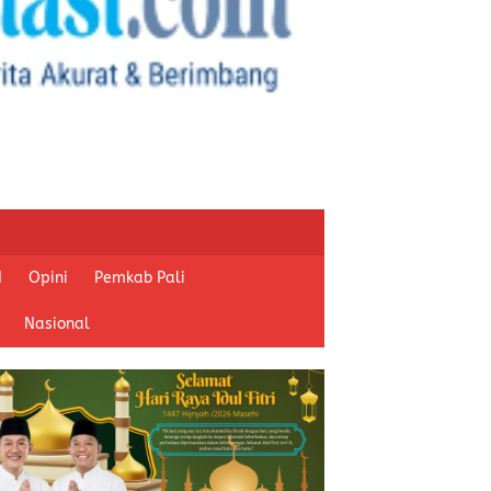
I
Opini
Pemkab Pali
Nasional