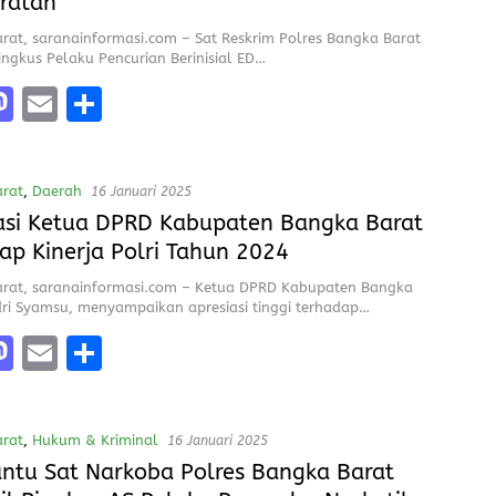
o
ratan
n
rat, saranainformasi.com – Sat Reskrim Polres Bangka Barat
ingkus Pelaku Pencurian Berinisial ED…
M
E
S
a
m
h
e
st
ai
a
rat
,
Daerah
16 Januari 2025
o
l
re
asi Ketua DPRD Kabupaten Bangka Barat
d
ap Kinerja Polri Tahun 2024
o
rat, saranainformasi.com – Ketua DPRD Kabupaten Bangka
n
dri Syamsu, menyampaikan apresiasi tinggi terhadap…
M
E
S
a
m
h
e
st
ai
a
rat
,
Hukum & Kriminal
16 Januari 2025
o
l
re
ntu Sat Narkoba Polres Bangka Barat
d