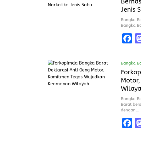
Berhas
o
Jenis 
k
Bangka Ba
Bangka Ba
F
a
c
Bangka Ba
b
Forkop
o
Motor
o
Wilay
k
Bangka Ba
Barat ber
dengan…
F
a