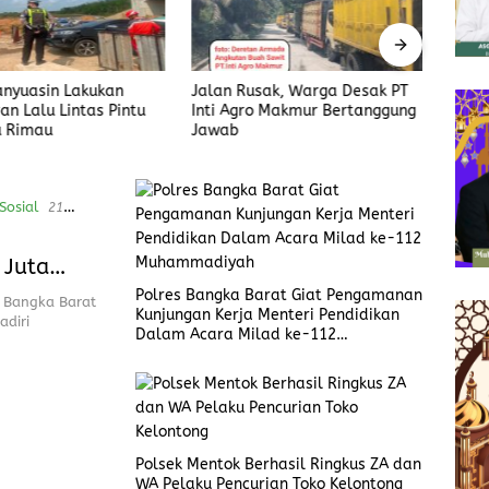
anyuasin Lakukan
Jalan Rusak, Warga Desak PT
Ketu
an Lalu Lintas Pintu
Inti Agro Makmur Bertanggung
Satpo
u Rimau
Jawab
Opera
Harus
Sosial
21
 Juta
Polres Bangka Barat Giat Pengamanan
s Bangka Barat
Kunjungan Kerja Menteri Pendidikan
025
adiri
Dalam Acara Milad ke-112
Muhammadiyah
Polsek Mentok Berhasil Ringkus ZA dan
WA Pelaku Pencurian Toko Kelontong