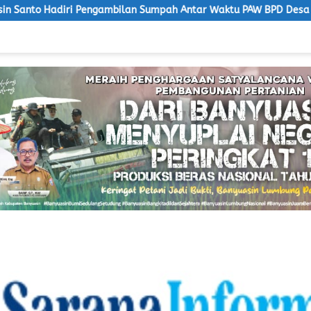
Pengambilan Sumpah Antar Waktu PAW BPD Desa Lubuk Saung