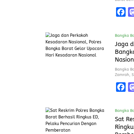
F
a
c
Bangka Ba
b
Jaga d
o
Bangka
o
Nasion
k
Bangka Ba
Zamrah, S
F
a
c
Bangka Ba
b
Sat Re
o
Ringku