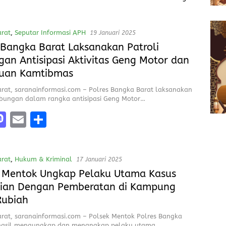
rat
,
Seputar Informasi APH
19 Januari 2025
 Bangka Barat Laksanakan Patroli
an Antisipasi Aktivitas Geng Motor dan
uan Kamtibmas
rat, saranainformasi.com – Polres Bangka Barat laksanakan
abungan dalam rangka antisipasi Geng Motor…
M
E
S
a
m
h
e
st
ai
a
rat
,
Hukum & Kriminal
17 Januari 2025
o
l
re
 Mentok Ungkap Pelaku Utama Kasus
d
rian Dengan Pemberatan di Kampung
o
Rubiah
n
rat, saranainformasi.com – Polsek Mentok Polres Bangka
rhasil mengungkap dan menangkap pelaku utama…