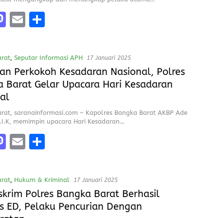
M
E
S
a
m
h
e
st
ai
a
rat
,
Seputar Informasi APH
17 Januari 2025
o
l
re
an Perkokoh Kesadaran Nasional, Polres
d
 Barat Gelar Upacara Hari Kesadaran
o
al
n
rat, saranainformasi.com – Kapolres Bangka Barat AKBP Ade
.I.K, memimpin upacara Hari Kesadaran…
M
E
S
a
m
h
e
st
ai
a
rat
,
Hukum & Kriminal
17 Januari 2025
o
l
re
skrim Polres Bangka Barat Berhasil
d
s ED, Pelaku Pencurian Dengan