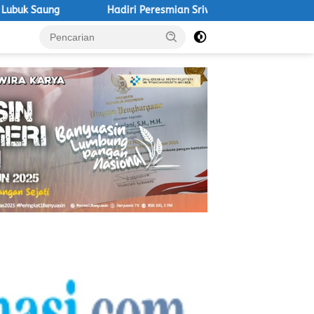
Hadiri Peresmian Sriwijaya Kemampo, Wabup Neta Indian T