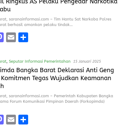
il Ringkus AS Pelaku Pengedar Narkotika
o
Sabu
n
rat, saranainformasi.com – Tim Hantu Sat Narkoba Polres
rat berhasil amankan pelaku tindak…
M
E
S
a
m
h
e
st
ai
a
rat
,
Seputar Informasi Pemerintahan
15 Januari 2025
o
l
re
imda Bangka Barat Deklarasi Anti Geng
d
, Komitmen Tegas Wujudkan Keamanan
o
ah
n
rat, saranainformasi.com – Pemerintah Kabupaten Bangka
sama Forum Komunikasi Pimpinan Daerah (Forkopimda)
M
E
S
a
m
h