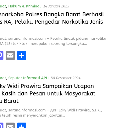
e
st
ai
a
rat
,
Hukum & Kriminal
14 Januari 2025
o
l
re
snarkoba Polres Bangka Barat Berhasil
d
s RA, Pelaku Pengedar Narkotika Jenis
o
n
rat, saranainformasi.com – Pelaku tindak pidana narkotika
l RA (18) laki-laki merupakan seorang tersangka…
M
E
S
a
m
h
e
st
ai
a
rat
,
Seputar Informasi APH
30 Desember 2024
o
l
re
ky Widi Prawira Sampaikan Ucapan
d
 Kasih dan Pesan untuk Masyarakat
o
a Barat
n
at, saranainformasi.com – AKP Ecky Widi Prawira, S.I.K.,
g telah resmi menyerahkan jabatan…
M
E
S