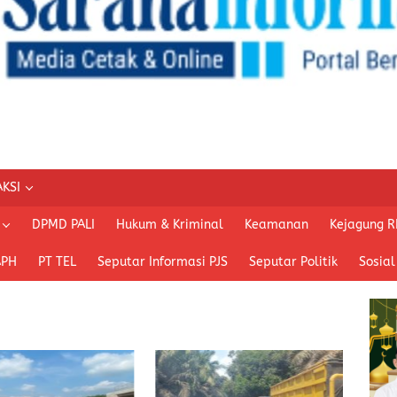
KSI
DPMD PALI
Hukum & Kriminal
Keamanan
Kejagung R
APH
PT TEL
Seputar Informasi PJS
Seputar Politik
Sosial