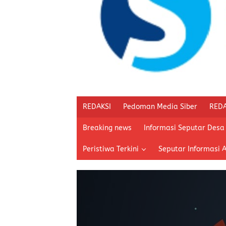
REDAKSI
Pedoman Media Siber
REDA
Breaking news
Informasi Seputar Desa
Peristiwa Terkini
Seputar Informasi 