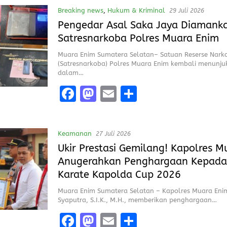
ce
st
ai
a
Breaking news
,
Hukum & Kriminal
29 Juli 2026
b
o
l
re
Pengedar Asal Saka Jaya Diamank
o
d
Satresnarkoba Polres Muara Enim
o
o
Muara Enim Sumatera Selatan– Satuan Reserse Nark
k
n
(Satresnarkoba) Polres Muara Enim kembali menunj
dalam…
F
M
E
S
a
a
m
h
ce
st
ai
a
Keamanan
27 Juli 2026
b
o
l
re
Ukir Prestasi Gemilang! Kapolres 
o
d
Anugerahkan Penghargaan Kepada
o
o
Karate Kapolda Cup 2026
k
n
Muara Enim Sumatera Selatan – Kapolres Muara Eni
Syaputra, S.I.K., M.H., memberikan penghargaan…
F
M
E
S