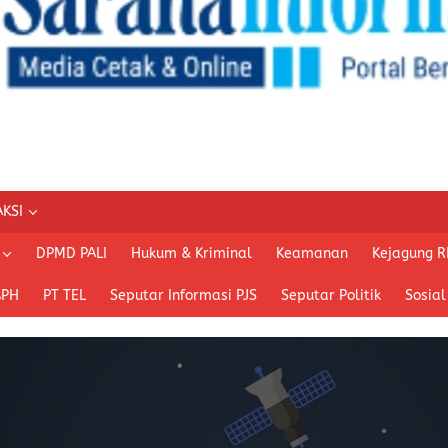
KSI
DPMD PALI
Hukum & Kriminal
Keamanan
Kejagung R
APH
PT TEL
Seputar Informasi PJS
Seputar Politik
Sosial