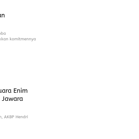
an
oba
ukkan komitmennya
Muara Enim
 Jawara
m, AKBP Hendri