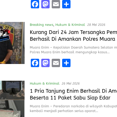
F
M
E
S
a
a
m
h
ce
st
ai
a
Breaking news
,
Hukum & Kriminal
28 Mei 2026
b
o
l
re
Kurang Dari 24 Jam Tersangka Pe
o
d
Berhasil Di Amankan Polres Muara
o
o
Muara Enim – Kepolisian Daerah Sumatera Selatan me
k
n
Polres Muara Enim berhasil mengungkap kasus…
F
M
E
S
a
a
m
h
ce
st
ai
a
Hukum & Kriminal
26 Mei 2026
b
o
l
re
1 Pria Tanjung Enim Berhasil Di A
o
d
Beserta 11 Paket Sabu Siap Edar
o
o
Muara Enim – Peredaran narkoba di wilayah Kabupa
k
n
kembali menjadi perhatian serius aparat…