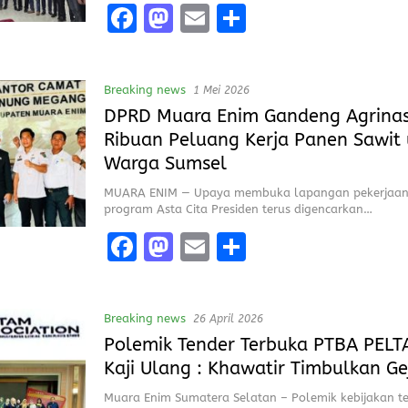
F
M
E
S
a
a
m
h
ce
st
ai
a
Breaking news
1 Mei 2026
b
o
l
re
DPRD Muara Enim Gandeng Agrinas
o
d
Ribuan Peluang Kerja Panen Sawit
o
o
Warga Sumsel
k
n
MUARA ENIM — Upaya membuka lapangan pekerjaa
program Asta Cita Presiden terus digencarkan…
F
M
E
S
a
a
m
h
ce
st
ai
a
Breaking news
26 April 2026
b
o
l
re
Polemik Tender Terbuka PTBA PELT
o
d
Kaji Ulang : Khawatir Timbulkan Ge
o
o
Muara Enim Sumatera Selatan – Polemik kebijakan t