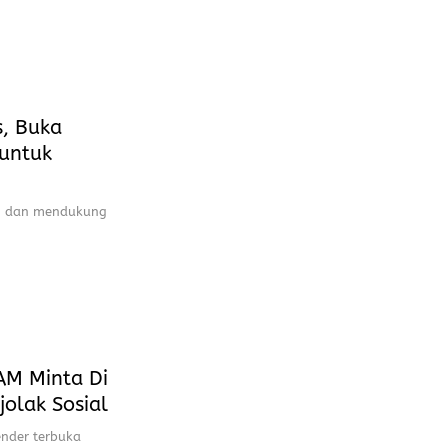
, Buka
 untuk
n dan mendukung
AM Minta Di
jolak Sosial
ender terbuka