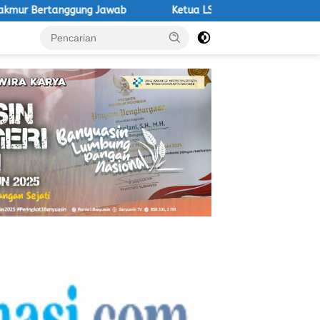
 Jawab
Ketua LSM Macan Desak Satpol PP Tegakkan Aturan