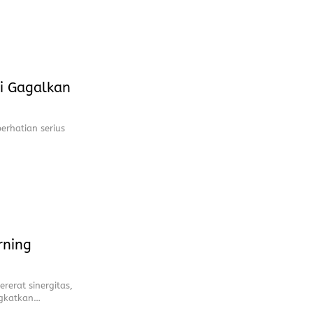
Di Gagalkan
erhatian serius
rning
erat sinergitas,
ngkatkan…