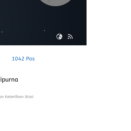
1042 Pos
ripurna
n Ketertiban (Kasi