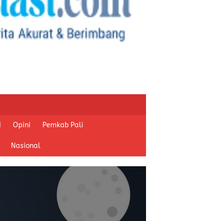
I
Opini
Pemkab Pali
Nasional