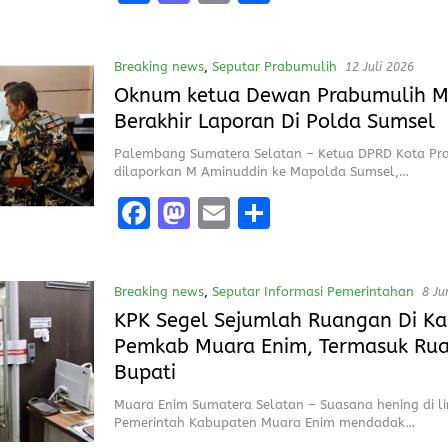
a
a
m
h
ce
st
ai
a
Breaking news
,
Seputar Prabumulih
12 Juli 2026
b
o
l
re
Oknum ketua Dewan Prabumulih M
o
d
Berakhir Laporan Di Polda Sumsel
o
o
Palembang Sumatera Selatan – Ketua DPRD Kota Pr
k
n
dilaporkan M Aminuddin ke Mapolda Sumsel,…
F
M
E
S
a
a
m
h
ce
st
ai
a
Breaking news
,
Seputar Informasi Pemerintahan
8 Ju
b
o
l
re
KPK Segel Sejumlah Ruangan Di Ka
o
d
Pemkab Muara Enim, Termasuk Rua
o
o
Bupati
k
n
Muara Enim Sumatera Selatan – Suasana hening di l
Pemerintah Kabupaten Muara Enim mendadak…