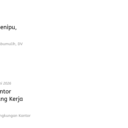
enipu,
abumulih, DV
ni 2026
ntor
ng Kerja
ingkungan Kantor