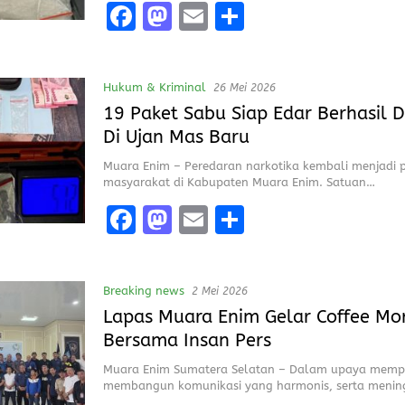
F
M
E
S
a
a
m
h
ce
st
ai
a
Hukum & Kriminal
26 Mei 2026
b
o
l
re
19 Paket Sabu Siap Edar Berhasil 
o
d
Di Ujan Mas Baru
o
o
Muara Enim – Peredaran narkotika kembali menjadi p
k
n
masyarakat di Kabupaten Muara Enim. Satuan…
F
M
E
S
a
a
m
h
ce
st
ai
a
Breaking news
2 Mei 2026
b
o
l
re
Lapas Muara Enim Gelar Coffee Mo
o
d
Bersama Insan Pers
o
o
Muara Enim Sumatera Selatan – Dalam upaya memper
k
n
membangun komunikasi yang harmonis, serta meni