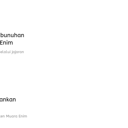
mbunuhan
 Enim
lalui jajaran
mankan
ten Muara Enim