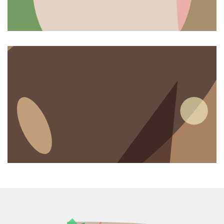
REDAKSI
Pedoman Media Siber
REDAKSI
Didukung oleh WordPress
-
Tema: wpberita.
© 2025
SaranaInformasi.com
| Media Cetak & Online