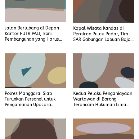
Polres Manggarai Siap
Kedua Pelaku Penganiayaan
Turunkan Personel untuk
Wartawan di Borong
Pengamanan Upacara
Terancam Hukuman Lima
Paskah Tahun 2025
Tahun Enam Bulan Penjara
Gubernur NTT Nyatakan
Kapolres Manggarai Pimpin
Geothermal Ditiadakan
Upacara Penutupan
Apabila Masyarakat di
Pelatihan Gada Pratama
Lingkaran Proyek Itu Merasa
Satpam Gelombang III Polda
Tidak Nyaman
NTT