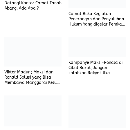
Cibal Barat, Jangan
Viktor Madur ; Maksi dan
salahkan Rakyat Jika
Ronald Solusi yang Bisa
Teriakan Ganti Bupati Gagal
Membawa Manggarai Keluar
Terus Bergelora
dari Ketertinggalan
Pakai Pita Hitam, Massa
Camat Tanah Abang Hadiri
Pendukung Maksi Ngkeros
Bimtek Aplikasi SRIKANDI di
Geruduk Gakkumdu Bawaslu
Palembang
Manggarai
Menjelang Perayaan HUT