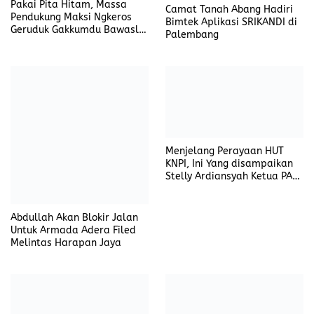
KNPI, Ini Yang disampaikan
Stelly Ardiansyah Ketua PAC
PP Talang Ubi
Abdullah Akan Blokir Jalan
Untuk Armada Adera Filed
Melintas Harapan Jaya
Turnamen Sepak Bola Tanah
Abang Utara Cup 2023, Juara
1 dimenangkan Oleh Tim
Simba SC
Dalam Satu Hari Pemdes
Curup Menggelar Dua
Kegiatan dihadiri Camat
Tanah Abang