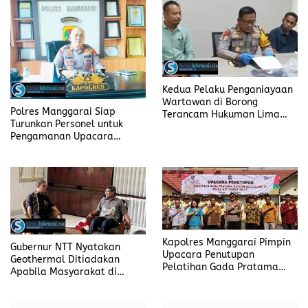
Kedua Pelaku Penganiayaan
Wartawan di Borong
Polres Manggarai Siap
Terancam Hukuman Lima
Turunkan Personel untuk
Tahun Enam Bulan Penjara
Pengamanan Upacara
Paskah Tahun 2025
Kapolres Manggarai Pimpin
Gubernur NTT Nyatakan
Upacara Penutupan
Geothermal Ditiadakan
Pelatihan Gada Pratama
Apabila Masyarakat di
Satpam Gelombang III Polda
Lingkaran Proyek Itu Merasa
NTT
Tidak Nyaman