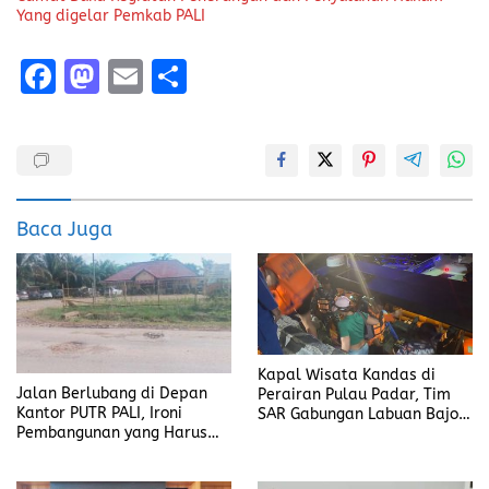
Yang digelar Pemkab PALI
F
M
E
S
a
a
m
h
ce
st
ai
a
b
o
l
re
o
d
Baca Juga
o
o
k
n
Kapal Wisata Kandas di
Jalan Berlubang di Depan
Perairan Pulau Padar, Tim
Kantor PUTR PALI, Ironi
SAR Gabungan Labuan Bajo
Pembangunan yang Harus
Berhasil Evakuasi
Jadi Prioritas
Penumpang