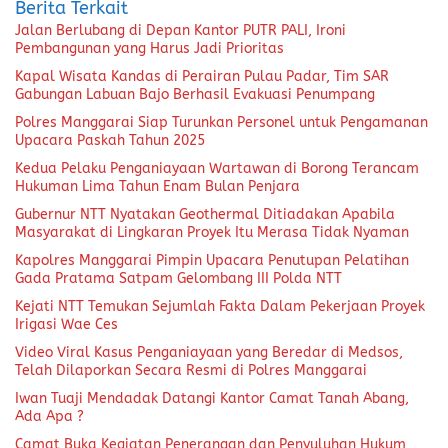
Berita Terkait
Jalan Berlubang di Depan Kantor PUTR PALI, Ironi
Pembangunan yang Harus Jadi Prioritas
Kapal Wisata Kandas di Perairan Pulau Padar, Tim SAR
Gabungan Labuan Bajo Berhasil Evakuasi Penumpang
Polres Manggarai Siap Turunkan Personel untuk Pengamanan
Upacara Paskah Tahun 2025
Kedua Pelaku Penganiayaan Wartawan di Borong Terancam
Hukuman Lima Tahun Enam Bulan Penjara
Gubernur NTT Nyatakan Geothermal Ditiadakan Apabila
Masyarakat di Lingkaran Proyek Itu Merasa Tidak Nyaman
Kapolres Manggarai Pimpin Upacara Penutupan Pelatihan
Gada Pratama Satpam Gelombang III Polda NTT
Kejati NTT Temukan Sejumlah Fakta Dalam Pekerjaan Proyek
Irigasi Wae Ces
Video Viral Kasus Penganiayaan yang Beredar di Medsos,
Telah Dilaporkan Secara Resmi di Polres Manggarai
Iwan Tuaji Mendadak Datangi Kantor Camat Tanah Abang,
Ada Apa ?
Camat Buka Kegiatan Penerangan dan Penyuluhan Hukum