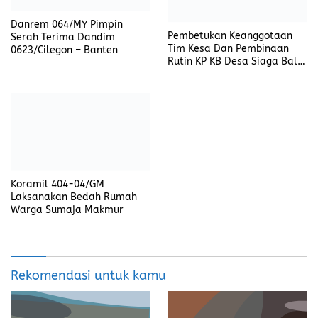
Koramil 404-04/GM
Laksanakan Bedah Rumah
Warga Sumaja Makmur
Rekomendasi untuk kamu
Jalan Berlubang di Depan
Kapal Wisata Kandas di
Kantor PUTR PALI, Ironi
Perairan Pulau Padar, Tim
Pembangunan yang Harus
SAR Gabungan Labuan Bajo
Jadi Prioritas
Berhasil Evakuasi
Penumpang