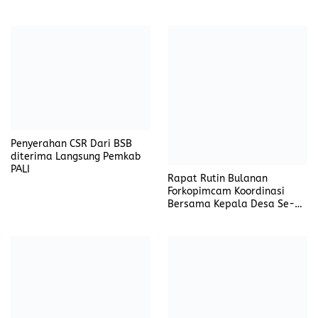
PALI
Rapat Rutin Bulanan
Forkopimcam Koordinasi
Bersama Kepala Desa Se-
Kacamatan Cinangka
Danrem 064/MY Pimpin
Pembetukan Keanggotaan
Serah Terima Dandim
Tim Kesa Dan Pembinaan
0623/Cilegon – Banten
Rutin KP KB Desa Siaga Bale
Kambang