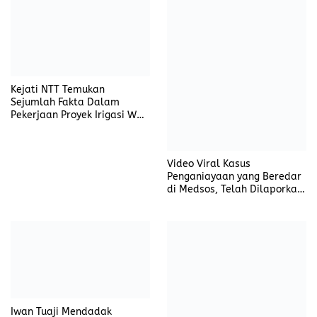
Kejati NTT Temukan
Video Viral Kasus
Sejumlah Fakta Dalam
Penganiayaan yang Beredar
Pekerjaan Proyek Irigasi Wae
di Medsos, Telah Dilaporkan
Ces
Secara Resmi di Polres
Manggarai
Iwan Tuaji Mendadak
Datangi Kantor Camat Tanah
Abang, Ada Apa ?
Camat Buka Kegiatan
Penerangan dan Penyuluhan
Hukum Yang digelar Pemkab
PALI
Kampanye Maksi-Ronald di