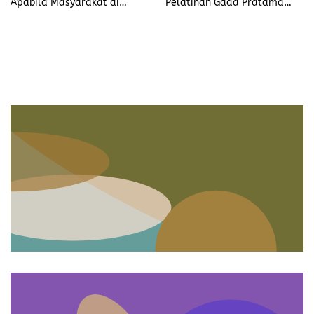
Pelatihan Gada Pratama
Apabila Masyarakat di
Satpam Gelombang III Polda
Lingkaran Proyek Itu Merasa
NTT
Tidak Nyaman