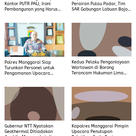
Kantor PUTR PALI, Ironi
Perairan Pulau Padar, Tim
Pembangunan yang Harus
SAR Gabungan Labuan Bajo
Jadi Prioritas
Berhasil Evakuasi
Penumpang
Polres Manggarai Siap
Kedua Pelaku Penganiayaan
Turunkan Personel untuk
Wartawan di Borong
Pengamanan Upacara
Terancam Hukuman Lima
Paskah Tahun 2025
Tahun Enam Bulan Penjara
Kapolres Manggarai Pimpin
Gubernur NTT Nyatakan
Upacara Penutupan
Geothermal Ditiadakan