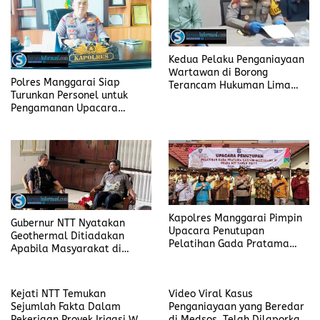
Kedua Pelaku Penganiayaan
Wartawan di Borong
Polres Manggarai Siap
Terancam Hukuman Lima
Turunkan Personel untuk
Tahun Enam Bulan Penjara
Pengamanan Upacara
Paskah Tahun 2025
Kapolres Manggarai Pimpin
Gubernur NTT Nyatakan
Upacara Penutupan
Geothermal Ditiadakan
Pelatihan Gada Pratama
Apabila Masyarakat di
Satpam Gelombang III Polda
Lingkaran Proyek Itu Merasa
NTT
Tidak Nyaman
Kejati NTT Temukan
Video Viral Kasus
Sejumlah Fakta Dalam
Penganiayaan yang Beredar
Pekerjaan Proyek Irigasi Wae
di Medsos, Telah Dilaporkan