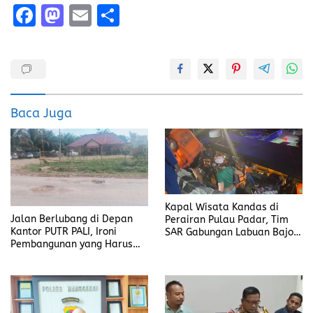
F
M
E
S
a
a
m
h
ce
st
ai
a
b
o
l
re
o
d
Baca Juga
o
o
k
n
Kapal Wisata Kandas di
Jalan Berlubang di Depan
Perairan Pulau Padar, Tim
Kantor PUTR PALI, Ironi
SAR Gabungan Labuan Bajo
Pembangunan yang Harus
Berhasil Evakuasi
Jadi Prioritas
Penumpang