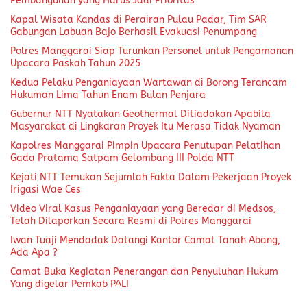
Pembangunan yang Harus Jadi Prioritas
Kapal Wisata Kandas di Perairan Pulau Padar, Tim SAR
Gabungan Labuan Bajo Berhasil Evakuasi Penumpang
Polres Manggarai Siap Turunkan Personel untuk Pengamanan
Upacara Paskah Tahun 2025
Kedua Pelaku Penganiayaan Wartawan di Borong Terancam
Hukuman Lima Tahun Enam Bulan Penjara
Gubernur NTT Nyatakan Geothermal Ditiadakan Apabila
Masyarakat di Lingkaran Proyek Itu Merasa Tidak Nyaman
Kapolres Manggarai Pimpin Upacara Penutupan Pelatihan
Gada Pratama Satpam Gelombang III Polda NTT
Kejati NTT Temukan Sejumlah Fakta Dalam Pekerjaan Proyek
Irigasi Wae Ces
Video Viral Kasus Penganiayaan yang Beredar di Medsos,
Telah Dilaporkan Secara Resmi di Polres Manggarai
Iwan Tuaji Mendadak Datangi Kantor Camat Tanah Abang,
Ada Apa ?
Camat Buka Kegiatan Penerangan dan Penyuluhan Hukum
Yang digelar Pemkab PALI