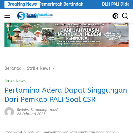
Langsung
acan Desak Pemerintah Bertindak
Breaking News
DLH PALI Didesak Bert
ke
konten
Beranda
Strike News
Strike News
Pertamina Adera Dapat Singgungan
Dari Pemkab PALI Soal CSR
Redaksi Saranainformasi
28 Februari 2023
Poto wakil bupati Pali menyampaikan kata sambutan pada acara