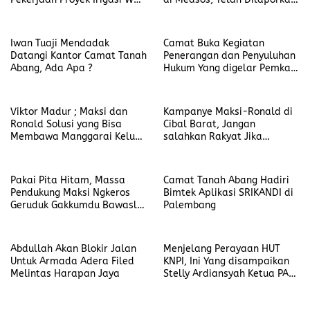
Ces
Secara Resmi di Polres
Manggarai
Iwan Tuaji Mendadak
Camat Buka Kegiatan
Datangi Kantor Camat Tanah
Penerangan dan Penyuluhan
Abang, Ada Apa ?
Hukum Yang digelar Pemkab
PALI
Viktor Madur ; Maksi dan
Kampanye Maksi-Ronald di
Ronald Solusi yang Bisa
Cibal Barat, Jangan
Membawa Manggarai Keluar
salahkan Rakyat Jika
dari Ketertinggalan
Teriakan Ganti Bupati Gagal
Terus Bergelora
Pakai Pita Hitam, Massa
Camat Tanah Abang Hadiri
Pendukung Maksi Ngkeros
Bimtek Aplikasi SRIKANDI di
Geruduk Gakkumdu Bawaslu
Palembang
Manggarai
Abdullah Akan Blokir Jalan
Menjelang Perayaan HUT
Untuk Armada Adera Filed
KNPI, Ini Yang disampaikan
Melintas Harapan Jaya
Stelly Ardiansyah Ketua PAC
PP Talang Ubi