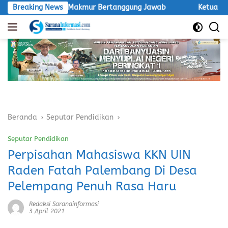
Langsung
T Inti Agro Makmur Bertanggung Jawab
Breaking News
Ketua LSM Macan 
ke
konten
Beranda
Seputar Pendidikan
Seputar Pendidikan
Perpisahan Mahasiswa KKN UIN
Raden Fatah Palembang Di Desa
Pelempang Penuh Rasa Haru
Redaksi Saranainformasi
3 April 2021