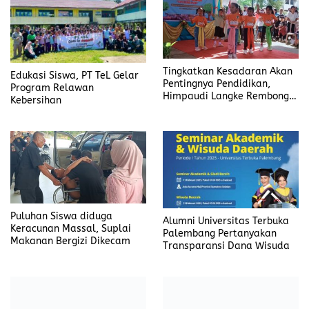
k
n
Tingkatkan Kesadaran Akan
Edukasi Siswa, PT TeL Gelar
Pentingnya Pendidikan,
Program Relawan
Himpaudi Langke Rembong
Kebersihan
Gelar Gebyar PAUD
Puluhan Siswa diduga
Alumni Universitas Terbuka
Keracunan Massal, Suplai
Palembang Pertanyakan
Makanan Bergizi Dikecam
Transparansi Dana Wisuda
Apresiasi Progrib OKU Timur
untuk SDN 01 Cempaka,