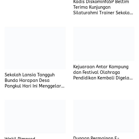
Kadis DiskominfoSP Beltim
Terima Kunjungan
Silaturahmi Trainer Sekolah
Wartawan MZK Institute
Kejuaraan Antar Kampung
dan Festival Olahraga
Sekolah Lansia Tangguh
Pendidikan Kembali Digelar
Bunda Harapan Desa
di Beltim
Pangkul Hari Ini Menggelar
Wisuda
Dugaan Permainan E-