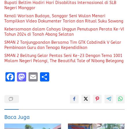
Bupati Beltim Hadiri Hari Disabilitas Internasional di SLB
Negeri Manggar
Kenali Warisan Budaya, Sanggar Seni Wulan Menari
Tampilkan Video Dokumenter Tarian dan Ritual Suku Sawang
Kebersamaan dalam Cahaya Unggun Penutupan Perata Ke-VI
Tahun 2024 di Tanah Abang Selatan
SMAN 2 Tanjungpandan Bersama Tim GTK Cabdindik V Gelar
Pembinaan Guru dan Tenaga Kependidikan
SMAN 2 Belitung Gelar Pentas Seni Ke-23 Dengan Tema 1001
Malam Negeri Pelangi, The Beautiful Tale of Nibong Belegong
F
M
E
S
a
a
m
h
ce
st
ai
a
b
o
l
re
o
d
Baca Juga
o
o