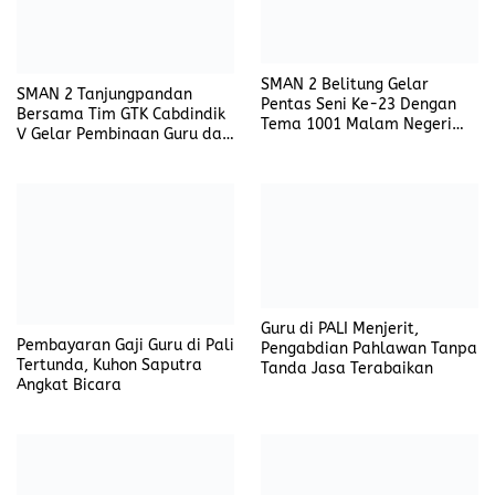
SMAN 2 Belitung Gelar
SMAN 2 Tanjungpandan
Pentas Seni Ke-23 Dengan
Bersama Tim GTK Cabdindik
Tema 1001 Malam Negeri
V Gelar Pembinaan Guru dan
Pelangi, The Beautiful Tale
Tenaga Kependidikan
of Nibong Belegong
Guru di PALI Menjerit,
Pembayaran Gaji Guru di Pali
Pengabdian Pahlawan Tanpa
Tertunda, Kuhon Saputra
Tanda Jasa Terabaikan
Angkat Bicara