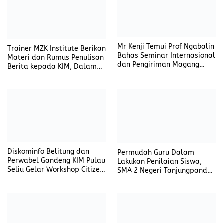
Mr Kenji Temui Prof Ngabalin
Trainer MZK Institute Berikan
Bahas Seminar Internasional
Materi dan Rumus Penulisan
dan Pengiriman Magang
Berita kepada KIM, Dalam
Mahasiswa ke Jepang
Workshop Citizen Journalism
DiskominfoSP Beltim
Diskominfo Belitung dan
Permudah Guru Dalam
Perwabel Gandeng KIM Pulau
Lakukan Penilaian Siswa,
Seliu Gelar Workshop Citizen
SMA 2 Negeri Tanjungpandan
Jurnalism dan Pengemasan
Gelar Talk Show
Konten Sosial
Pemanfaatan E-Rapor