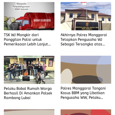
Institusi
TSK WJ Mangkir dari
Akhirnya Polres Manggarai
Panggilan Polisi untuk
Tetapkan Pengusaha WJ
Pemeriksaan Lebih Lanjut
Sebagai Tersangka atas
Dalam Kasus
Kasus Dugaan
Penyalahgunaan BBM, Ada
Penyalahgunaan BBM
Apa?
Pelaku Bobol Rumah Warga
Polres Manggarai Tangani
Berhasil Di Amankan Polsek
Kasus BBM yang Libatkan
Rambang Lubai
Pengusaha WW, Pelaku
Diancam Hukuman Penjara
Paling Lama 6 Tahun