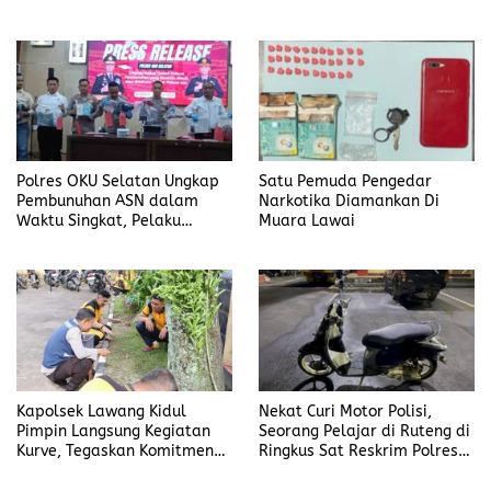
Candra
Polres OKU Selatan Ungkap
Satu Pemuda Pengedar
Pembunuhan ASN dalam
Narkotika Diamankan Di
Waktu Singkat, Pelaku
Muara Lawai
Kekasih Korban
Kapolsek Lawang Kidul
Nekat Curi Motor Polisi,
Pimpin Langsung Kegiatan
Seorang Pelajar di Ruteng di
Kurve, Tegaskan Komitmen
Ringkus Sat Reskrim Polres
Disiplin Dan Kebersihan
Manggarai