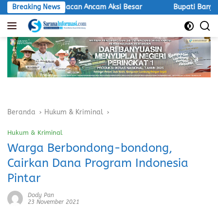
Langsung
ndak, LSM Macan Ancam Aksi Besar
Breaking News
Bupati Banyuasin Hadi
ke
konten
Beranda
Hukum & Kriminal
Hukum & Kriminal
Warga Berbondong-bondong,
Cairkan Dana Program Indonesia
Pintar
Dody Pan
23 November 2021