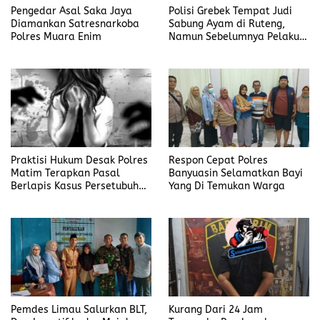
Pengedar Asal Saka Jaya
Polisi Grebek Tempat Judi
Diamankan Satresnarkoba
Sabung Ayam di Ruteng,
Polres Muara Enim
Namun Sebelumnya Pelaku
Judi Mengaku Menyetor ke
Polisi Tiap Minggu
Praktisi Hukum Desak Polres
Respon Cepat Polres
Matim Terapkan Pasal
Banyuasin Selamatkan Bayi
Berlapis Kasus Persetubuhan
Yang Di Temukan Warga
Anak Dibawah Umur di Kota
Komba
Pemdes Limau Salurkan BLT,
Kurang Dari 24 Jam