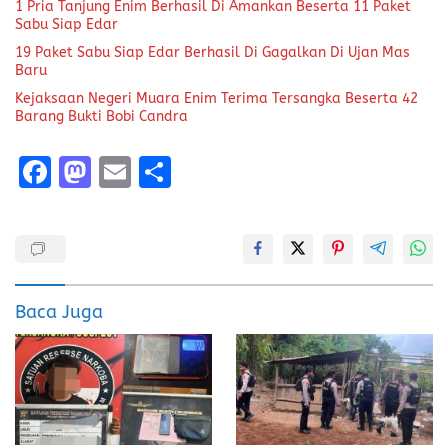
1 Pria Tanjung Enim Berhasil Di Amankan Beserta 11 Paket
Sabu Siap Edar
19 Paket Sabu Siap Edar Berhasil Di Gagalkan Di Ujan Mas
Baru
Kejaksaan Negeri Muara Enim Terima Tersangka Beserta 42
Barang Bukti Bobi Candra
F
M
E
S
a
a
m
h
ce
st
ai
a
b
o
l
re
o
d
Baca Juga
o
o
k
n