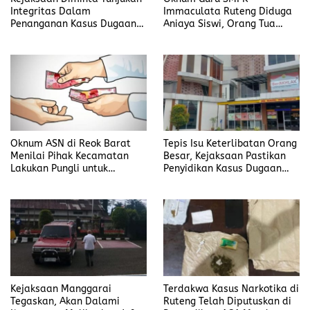
Integritas Dalam
Immaculata Ruteng Diduga
Penanganan Kasus Dugaan
Aniaya Siswi, Orang Tua
Korupsi di DP3AKB
Tempuh Jalur Hukum
Manggarai Timur
Oknum ASN di Reok Barat
Tepis Isu Keterlibatan Orang
Menilai Pihak Kecamatan
Besar, Kejaksaan Pastikan
Lakukan Pungli untuk
Penyidikan Kasus Dugaan
Sukseskan HUT RI ke-81
Korupsi Jefrin Haryanto
Terbuka Tanpa Tekanan
Kejaksaan Manggarai
Terdakwa Kasus Narkotika di
Tegaskan, Akan Dalami
Ruteng Telah Diputuskan di