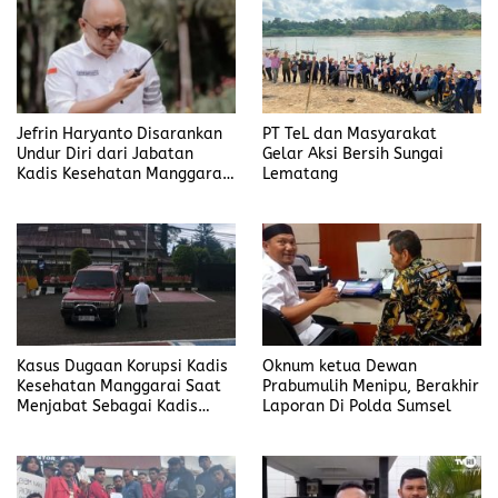
Jefrin Haryanto Disarankan
PT TeL dan Masyarakat
Undur Diri dari Jabatan
Gelar Aksi Bersih Sungai
Kadis Kesehatan Manggarai,
Lematang
Fokus pada Proses Hukum
Kasus Dugaan Korupsi Kadis
Oknum ketua Dewan
Kesehatan Manggarai Saat
Prabumulih Menipu, Berakhir
Menjabat Sebagai Kadis
Laporan Di Polda Sumsel
DP2KBP3A Matim, Naik ke
Tahap Penyidikan