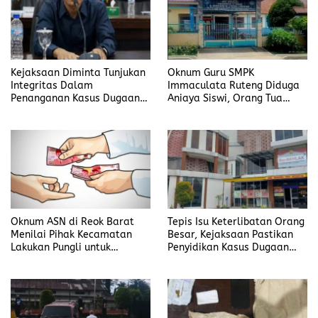
Kejaksaan Diminta Tunjukan
Oknum Guru SMPK
Integritas Dalam
Immaculata Ruteng Diduga
Penanganan Kasus Dugaan
Aniaya Siswi, Orang Tua
Korupsi di DP3AKB
Tempuh Jalur Hukum
Manggarai Timur
Oknum ASN di Reok Barat
Tepis Isu Keterlibatan Orang
Menilai Pihak Kecamatan
Besar, Kejaksaan Pastikan
Lakukan Pungli untuk
Penyidikan Kasus Dugaan
Sukseskan HUT RI ke-81
Korupsi Jefrin Haryanto
Terbuka Tanpa Tekanan