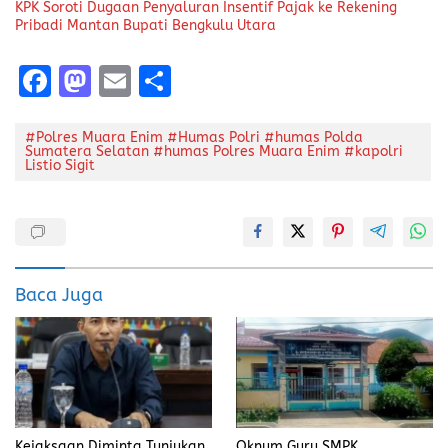
KPK Soroti Dugaan Penyaluran Insentif Pajak ke Rekening
Pribadi Mantan Bupati Bengkulu Utara
F
M
E
S
a
a
m
h
ce
st
ai
a
#Polres Muara Enim #Humas Polri #humas Polda
Sumatera Selatan #humas Polres Muara Enim #kapolri
Listio Sigit
b
o
l
re
o
d
o
o
k
n
Baca Juga
Kejaksaan Diminta Tunjukan
Oknum Guru SMPK