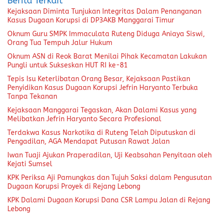
Berita Terkait
Kejaksaan Diminta Tunjukan Integritas Dalam Penanganan
Kasus Dugaan Korupsi di DP3AKB Manggarai Timur
Oknum Guru SMPK Immaculata Ruteng Diduga Aniaya Siswi,
Orang Tua Tempuh Jalur Hukum
Oknum ASN di Reok Barat Menilai Pihak Kecamatan Lakukan
Pungli untuk Sukseskan HUT RI ke-81
Tepis Isu Keterlibatan Orang Besar, Kejaksaan Pastikan
Penyidikan Kasus Dugaan Korupsi Jefrin Haryanto Terbuka
Tanpa Tekanan
Kejaksaan Manggarai Tegaskan, Akan Dalami Kasus yang
Melibatkan Jefrin Haryanto Secara Profesional
Terdakwa Kasus Narkotika di Ruteng Telah Diputuskan di
Pengadilan, AGA Mendapat Putusan Rawat Jalan
Iwan Tuaji Ajukan Praperadilan, Uji Keabsahan Penyitaan oleh
Kejati Sumsel
KPK Periksa Aji Pamungkas dan Tujuh Saksi dalam Pengusutan
Dugaan Korupsi Proyek di Rejang Lebong
KPK Dalami Dugaan Korupsi Dana CSR Lampu Jalan di Rejang
Lebong