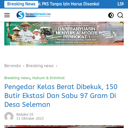
Langsung
asional PKS Tanpa Izin Harus Disanksi
Breaking News
LSM Macan Tegas: 
ke
konten
Beranda
Breaking news
Breaking news
,
Hukum & Kriminal
Pengedar Kelas Berat Dibekuk, 150
Butir Ekstasi Dan Sabu 97 Gram Di
Desa Seleman
Redaksi 05
31 Oktober 2025