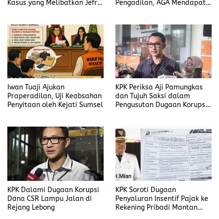
Kasus yang Melibatkan Jefrin
Pengadilan, AGA Mendapat
Haryanto Secara Profesional
Putusan Rawat Jalan
Iwan Tuaji Ajukan
KPK Periksa Aji Pamungkas
Praperadilan, Uji Keabsahan
dan Tujuh Saksi dalam
Penyitaan oleh Kejati Sumsel
Pengusutan Dugaan Korupsi
Proyek di Rejang Lebong
KPK Dalami Dugaan Korupsi
KPK Soroti Dugaan
Dana CSR Lampu Jalan di
Penyaluran Insentif Pajak ke
Rejang Lebong
Rekening Pribadi Mantan
Bupati Bengkulu Utara