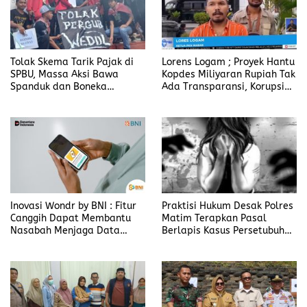
Tolak Skema Tarik Pajak di
Lorens Logam ; Proyek Hantu
SPBU, Massa Aksi Bawa
Kopdes Miliyaran Rupiah Tak
Spanduk dan Boneka
Ada Transparansi, Korupsi
Bertulis “Tolak Pergub
Berbalut Kesejahteraan
Wedol, dan Rip Hati Nurani
Gubernur NTT Melki Laka
Lena
Inovasi Wondr by BNI : Fitur
Praktisi Hukum Desak Polres
Canggih Dapat Membantu
Matim Terapkan Pasal
Nasabah Menjaga Data
Berlapis Kasus Persetubuhan
Pribadi
Anak Dibawah Umur di Kota
Komba