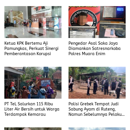
Ketua KPK Bertemu Aji
Pengedar Asal Saka Jaya
Pamungkas, Perkuat Sinergi
Diamankan Satresnarkoba
Pemberantasan Korupsi
Polres Muara Enim
PT TeL Salurkan 115 Ribu
Polisi Grebek Tempat Judi
Liter Air Bersih untuk Warga
Sabung Ayam di Ruteng,
Terdampak Kemarau
Namun Sebelumnya Pelaku
Judi Mengaku Menyetor ke
Polisi Tiap Minggu