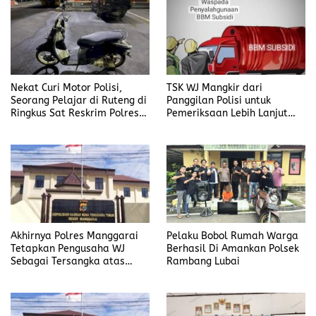
Nekat Curi Motor Polisi,
TSK WJ Mangkir dari
Seorang Pelajar di Ruteng di
Panggilan Polisi untuk
Ringkus Sat Reskrim Polres
Pemeriksaan Lebih Lanjut
Manggarai
Dalam Kasus
Penyalahgunaan BBM, Ada
Apa?
Akhirnya Polres Manggarai
Pelaku Bobol Rumah Warga
Tetapkan Pengusaha WJ
Berhasil Di Amankan Polsek
Sebagai Tersangka atas
Rambang Lubai
Kasus Dugaan
Penyalahgunaan BBM