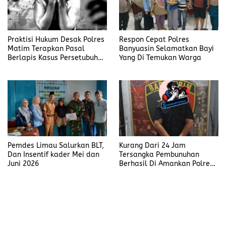
Praktisi Hukum Desak Polres
Respon Cepat Polres
Matim Terapkan Pasal
Banyuasin Selamatkan Bayi
Berlapis Kasus Persetubuhan
Yang Di Temukan Warga
Anak Dibawah Umur di Kota
Komba
Pemdes Limau Salurkan BLT,
Kurang Dari 24 Jam
Dan Insentif kader Mei dan
Tersangka Pembunuhan
Juni 2026
Berhasil Di Amankan Polres
Muara Enim