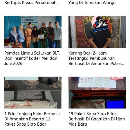
Berlapis Kasus Persetubuhan
Yang Di Temukan Warga
Anak Dibawah Umur di Kota
Komba
Pemdes Limau Salurkan BLT,
Kurang Dari 24 Jam
Dan Insentif kader Mei dan
Tersangka Pembunuhan
Juni 2026
Berhasil Di Amankan Polres
Muara Enim
1 Pria Tanjung Enim Berhasil
19 Paket Sabu Siap Edar
Di Amankan Beserta 11
Berhasil Di Gagalkan Di Ujan
Paket Sabu Siap Edar
Mas Baru