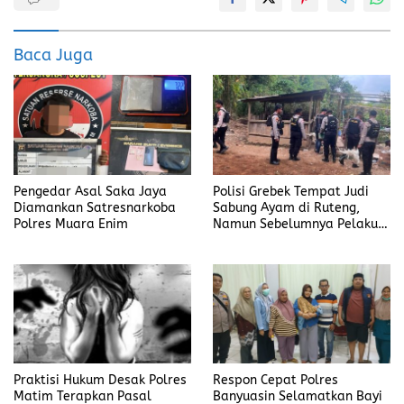
b
o
l
re
o
d
Baca Juga
o
o
k
n
Pengedar Asal Saka Jaya
Polisi Grebek Tempat Judi
Diamankan Satresnarkoba
Sabung Ayam di Ruteng,
Polres Muara Enim
Namun Sebelumnya Pelaku
Judi Mengaku Menyetor ke
Polisi Tiap Minggu
Praktisi Hukum Desak Polres
Respon Cepat Polres
Matim Terapkan Pasal
Banyuasin Selamatkan Bayi