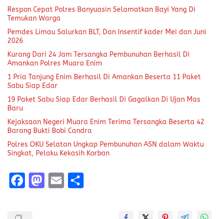
Respon Cepat Polres Banyuasin Selamatkan Bayi Yang Di
Temukan Warga
Pemdes Limau Salurkan BLT, Dan Insentif kader Mei dan Juni
2026
Kurang Dari 24 Jam Tersangka Pembunuhan Berhasil Di
Amankan Polres Muara Enim
1 Pria Tanjung Enim Berhasil Di Amankan Beserta 11 Paket
Sabu Siap Edar
19 Paket Sabu Siap Edar Berhasil Di Gagalkan Di Ujan Mas
Baru
Kejaksaan Negeri Muara Enim Terima Tersangka Beserta 42
Barang Bukti Bobi Candra
Polres OKU Selatan Ungkap Pembunuhan ASN dalam Waktu
Singkat, Pelaku Kekasih Korban
F
M
E
S
a
a
m
h
ce
st
ai
a