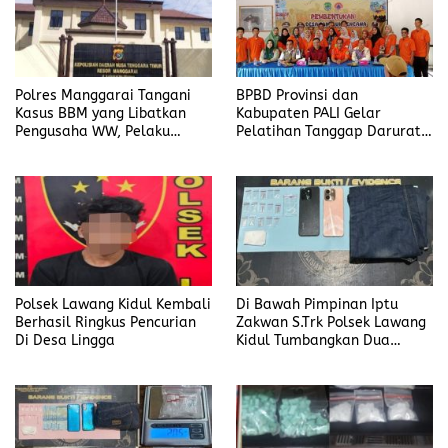
Polres Manggarai Tangani
BPBD Provinsi dan
Kasus BBM yang Libatkan
Kabupaten PALI Gelar
Pengusaha WW, Pelaku
Pelatihan Tanggap Darurat
Diancam Hukuman Penjara
di Desa Modong
Paling Lama 6 Tahun
Polsek Lawang Kidul Kembali
Di Bawah Pimpinan Iptu
Berhasil Ringkus Pencurian
Zakwan S.Trk Polsek Lawang
Di Desa Lingga
Kidul Tumbangkan Dua
Pengedar Sabu