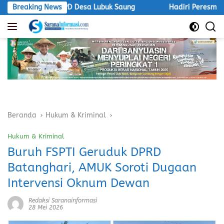
Langsung
W BPD Desa Lubuk Saung
Breaking News
Hadiri Peresmian Sriwijaya Ke
ke
konten
Beranda
Hukum & Kriminal
Hukum & Kriminal
Buruh FSPTI Geruduk DPRD
Batanghari, AMUK Soroti Dugaan
Intervensi Oknum Dewan
Redaksi Saranainformasi
28 Mei 2026