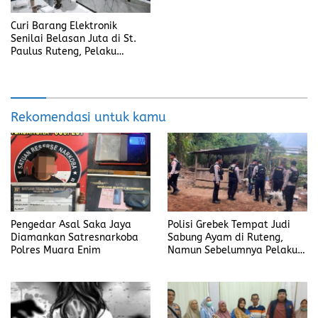
Curi Barang Elektronik
Senilai Belasan Juta di St.
Paulus Ruteng, Pelaku
Ditangkap Unit Jatanras
Polres Manggarai
Rekomendasi untuk kamu
Pengedar Asal Saka Jaya
Polisi Grebek Tempat Judi
Diamankan Satresnarkoba
Sabung Ayam di Ruteng,
Polres Muara Enim
Namun Sebelumnya Pelaku
Judi Mengaku Menyetor ke
Polisi Tiap Minggu