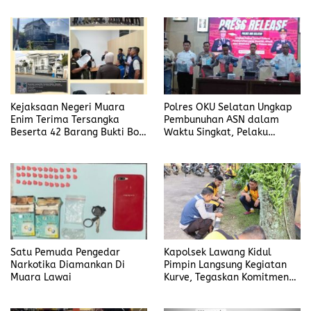
Kejaksaan Negeri Muara
Polres OKU Selatan Ungkap
Enim Terima Tersangka
Pembunuhan ASN dalam
Beserta 42 Barang Bukti Bobi
Waktu Singkat, Pelaku
Candra
Kekasih Korban
Satu Pemuda Pengedar
Kapolsek Lawang Kidul
Narkotika Diamankan Di
Pimpin Langsung Kegiatan
Muara Lawai
Kurve, Tegaskan Komitmen
Disiplin Dan Kebersihan
Institusi