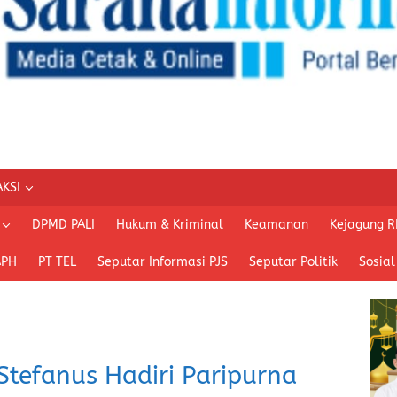
KSI
DPMD PALI
Hukum & Kriminal
Keamanan
Kejagung R
APH
PT TEL
Seputar Informasi PJS
Seputar Politik
Sosial
tefanus Hadiri Paripurna