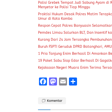
Polisi Grebek Tempat Judi Sabung Ayam di
Menyetor ke Polisi Tiap Minggu
Praktisi Hukum Desak Polres Matim Terapk
Umur di Kota Komba
Respon Cepat Polres Banyuasin Selamatka
Pemdes Limau Salurkan BLT, Dan Insentif ka
Kurang Dari 24 Jam Tersangka Pembunuhan
Buruh FSPTI Geruduk DPRD Batanghari, AMU
1 Pria Tanjung Enim Berhasil Di Amankan B
19 Paket Sabu Siap Edar Berhasil Di Gagal
Kejaksaan Negeri Muara Enim Terima Tersa
F
M
E
S
a
a
m
h
ce
st
ai
a
Komentar
b
o
l
re