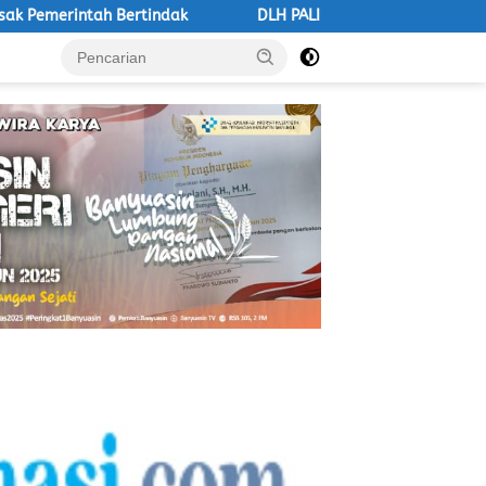
indak
DLH PALI Didesak Bertindak, LSM Macan Ancam Aksi