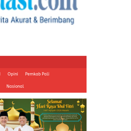
I
Opini
Pemkab Pali
Nasional