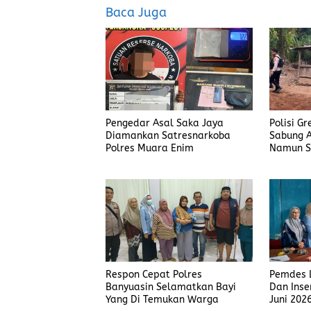
o
d
Baca Juga
o
o
k
n
Pengedar Asal Saka Jaya
Polisi G
Diamankan Satresnarkoba
Sabung A
Polres Muara Enim
Namun S
Judi Men
Polisi T
Respon Cepat Polres
Pemdes L
Banyuasin Selamatkan Bayi
Dan Inse
Yang Di Temukan Warga
Juni 202