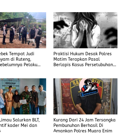
rebek Tempat Judi
Praktisi Hukum Desak Polres
yam di Ruteng,
Matim Terapkan Pasal
ebelumnya Pelaku
Berlapis Kasus Persetubuhan
gaku Menyetor ke
Anak Dibawah Umur di Kota
iap Minggu
Komba
imau Salurkan BLT,
Kurang Dari 24 Jam Tersangka
ntif kader Mei dan
Pembunuhan Berhasil Di
6
Amankan Polres Muara Enim