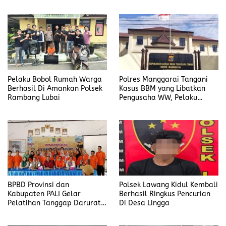
Dalam Kasus
Kasus Dugaan
Penyalahgunaan BBM, Ada
Penyalahgunaan BBM
Apa?
Pelaku Bobol Rumah Warga
Polres Manggarai Tangani
Berhasil Di Amankan Polsek
Kasus BBM yang Libatkan
Rambang Lubai
Pengusaha WW, Pelaku
Diancam Hukuman Penjara
Paling Lama 6 Tahun
BPBD Provinsi dan
Polsek Lawang Kidul Kembali
Kabupaten PALI Gelar
Berhasil Ringkus Pencurian
Pelatihan Tanggap Darurat
Di Desa Lingga
di Desa Modong