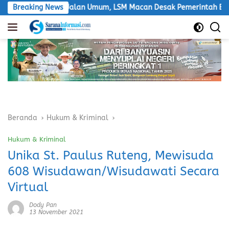
Langsung
ntasi Jalan Umum, LSM Macan Desak Pemerintah Bertindak
Breaking News
ke
konten
Beranda
Hukum & Kriminal
Hukum & Kriminal
Unika St. Paulus Ruteng, Mewisuda
608 Wisudawan/Wisudawati Secara
Virtual
Dody Pan
13 November 2021