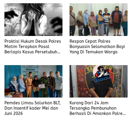
Polisi Tiap Minggu
Praktisi Hukum Desak Polres
Respon Cepat Polres
Matim Terapkan Pasal
Banyuasin Selamatkan Bayi
Berlapis Kasus Persetubuhan
Yang Di Temukan Warga
Anak Dibawah Umur di Kota
Komba
Pemdes Limau Salurkan BLT,
Kurang Dari 24 Jam
Dan Insentif kader Mei dan
Tersangka Pembunuhan
Juni 2026
Berhasil Di Amankan Polres
Muara Enim