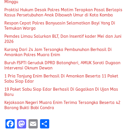
Minggu
Praktisi Hukum Desak Polres Matim Terapkan Pasal Berlapis
Kasus Persetubuhan Anak Dibawah Umur di Kota Komba
Respon Cepat Polres Banyuasin Selamatkan Bayi Yang Di
Temukan Warga
Pemdes Limau Salurkan BLT, Dan Insentif kader Mei dan Juni
2026
Kurang Dari 24 Jam Tersangka Pembunuhan Berhasil Di
Amankan Polres Muara Enim
Buruh FSPTI Geruduk DPRD Batanghari, AMUK Soroti Dugaan
Intervensi Oknum Dewan
1 Pria Tanjung Enim Berhasil Di Amankan Beserta 11 Paket
Sabu Siap Edar
19 Paket Sabu Siap Edar Berhasil Di Gagalkan Di Ujan Mas
Baru
Kejaksaan Negeri Muara Enim Terima Tersangka Beserta 42
Barang Bukti Bobi Candra
F
M
E
S