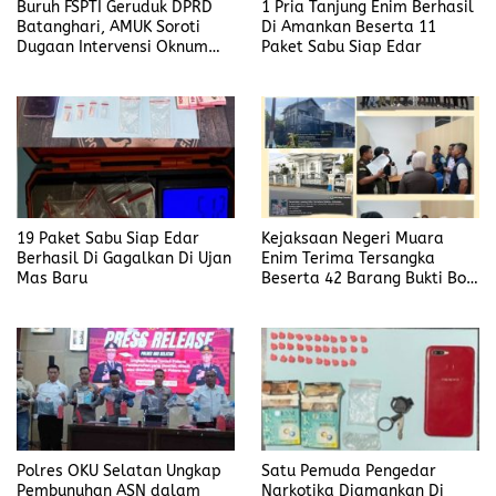
Buruh FSPTI Geruduk DPRD
1 Pria Tanjung Enim Berhasil
Batanghari, AMUK Soroti
Di Amankan Beserta 11
Dugaan Intervensi Oknum
Paket Sabu Siap Edar
Dewan
19 Paket Sabu Siap Edar
Kejaksaan Negeri Muara
Berhasil Di Gagalkan Di Ujan
Enim Terima Tersangka
Mas Baru
Beserta 42 Barang Bukti Bobi
Candra
Polres OKU Selatan Ungkap
Satu Pemuda Pengedar
Pembunuhan ASN dalam
Narkotika Diamankan Di