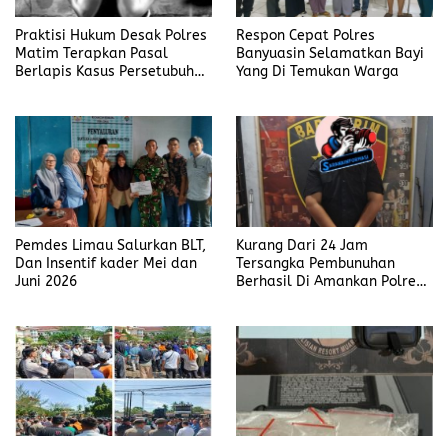
Praktisi Hukum Desak Polres
Respon Cepat Polres
Matim Terapkan Pasal
Banyuasin Selamatkan Bayi
Berlapis Kasus Persetubuhan
Yang Di Temukan Warga
Anak Dibawah Umur di Kota
Komba
Pemdes Limau Salurkan BLT,
Kurang Dari 24 Jam
Dan Insentif kader Mei dan
Tersangka Pembunuhan
Juni 2026
Berhasil Di Amankan Polres
Muara Enim