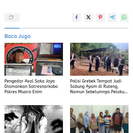
a
a
m
h
ce
st
ai
a
b
o
l
re
o
d
Baca Juga
o
o
k
n
Pengedar Asal Saka Jaya
Polisi Grebek Tempat Judi
Diamankan Satresnarkoba
Sabung Ayam di Ruteng,
Polres Muara Enim
Namun Sebelumnya Pelaku
Judi Mengaku Menyetor ke
Polisi Tiap Minggu