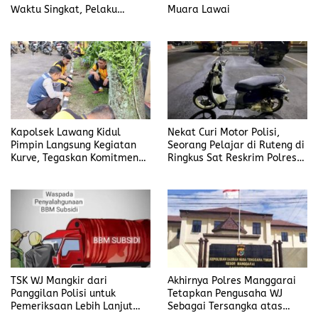
Waktu Singkat, Pelaku
Muara Lawai
Kekasih Korban
Kapolsek Lawang Kidul
Nekat Curi Motor Polisi,
Pimpin Langsung Kegiatan
Seorang Pelajar di Ruteng di
Kurve, Tegaskan Komitmen
Ringkus Sat Reskrim Polres
Disiplin Dan Kebersihan
Manggarai
Institusi
TSK WJ Mangkir dari
Akhirnya Polres Manggarai
Panggilan Polisi untuk
Tetapkan Pengusaha WJ
Pemeriksaan Lebih Lanjut
Sebagai Tersangka atas