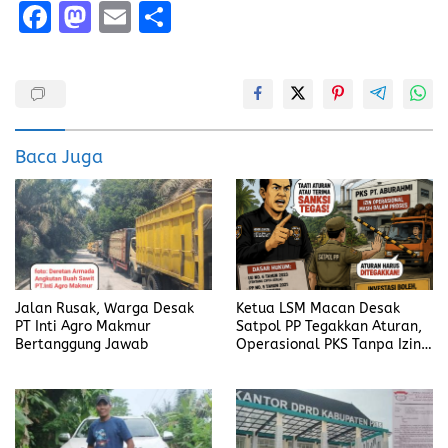
F
M
E
S
a
a
m
h
ce
st
ai
a
b
o
l
re
o
d
Baca Juga
o
o
k
n
Jalan Rusak, Warga Desak
Ketua LSM Macan Desak
PT Inti Agro Makmur
Satpol PP Tegakkan Aturan,
Bertanggung Jawab
Operasional PKS Tanpa Izin
Harus Disanksi