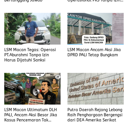
Bertanggung Jawab
Operasional PKS Tanpa Izin
Harus Disanksi
LSM Macan Tegas: Operasi
LSM Macan Ancam Aksi Jika
PT.Aburahmi Tanpa Izin
DPRD PALI Tetap Bungkam
Harus Dijatuhi Sanksi
LSM Macan Ultimatum DLH
Putra Daerah Rejang Lebong
PALI, Ancam Aksi Besar Jika
Raih Penghargaan Bergengsi
Kasus Pencemaran Tak
dari DEA Amerika Serikat
Dijelaskan