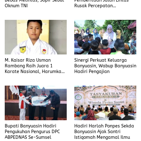
Bebas Melintas, Sopir Sebut
Pemberitaan Jalan Lintas
Oknum TNI
Rusak Percepatan
Penanganan
M. Kaisar Riza Usman
Sinergi Perkuat Keluarga
Rambang Raih Juara 1
Banyuasin, Wabup Banyuasin
Karate Nasional, Harumkan
Hadiri Pengajian
Nama Prabumulih dan Desa
Lubuk Raman
Bupati Banyuasin Hadiri
Hadiri Harlah Ponpes Sekda
Pengukuhan Pengurus DPC
Banyuasin Ajak Santri
ABPEDNAS Se-Sumsel
Istiqomah Mengamal Ilmu