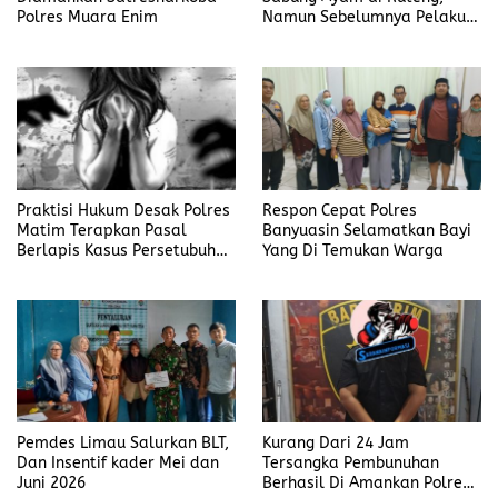
Polres Muara Enim
Namun Sebelumnya Pelaku
Judi Mengaku Menyetor ke
Polisi Tiap Minggu
Praktisi Hukum Desak Polres
Respon Cepat Polres
Matim Terapkan Pasal
Banyuasin Selamatkan Bayi
Berlapis Kasus Persetubuhan
Yang Di Temukan Warga
Anak Dibawah Umur di Kota
Komba
Pemdes Limau Salurkan BLT,
Kurang Dari 24 Jam
Dan Insentif kader Mei dan
Tersangka Pembunuhan
Juni 2026
Berhasil Di Amankan Polres