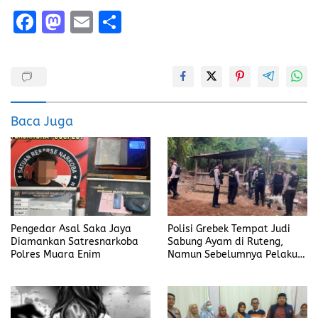
F
M
E
S
a
a
m
h
ce
st
ai
a
b
o
l
re
o
d
Baca Juga
o
o
k
n
Pengedar Asal Saka Jaya
Polisi Grebek Tempat Judi
Diamankan Satresnarkoba
Sabung Ayam di Ruteng,
Polres Muara Enim
Namun Sebelumnya Pelaku
Judi Mengaku Menyetor ke
Polisi Tiap Minggu