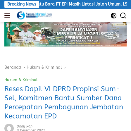
Langsung
ada Batu Bara PT EPI Masih Lintasi Jalan Umum, LSM Macan Desa
Breaking News
ke
konten
Beranda
Hukum & Kriminal
Hukum & Kriminal
Reses Dapil VI DPRD Propinsi Sum-
Sel, Komitmen Bantu Sumber Dana
Percepatan Pembagunan Jembatan
Kecamatan EPD
Dody Pan
9 Desember 2021