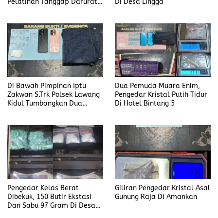
Pelatihan Tanggap Darurat
Di Desa Lingga
di Desa Modong
Di Bawah Pimpinan Iptu
Dua Pemuda Muara Enim,
Zakwan S.Trk Polsek Lawang
Pengedar Kristal Putih Tidur
Kidul Tumbangkan Dua
Di Hotel Bintang 5
Pengedar Sabu
Pengedar Kelas Berat
Giliran Pengedar Kristal Asal
Dibekuk, 150 Butir Ekstasi
Gunung Raja Di Amankan
Dan Sabu 97 Gram Di Desa
Seleman