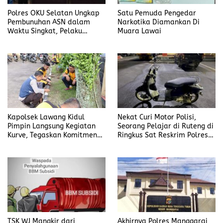
Polres OKU Selatan Ungkap
Satu Pemuda Pengedar
Pembunuhan ASN dalam
Narkotika Diamankan Di
Waktu Singkat, Pelaku
Muara Lawai
Kekasih Korban
Kapolsek Lawang Kidul
Nekat Curi Motor Polisi,
Pimpin Langsung Kegiatan
Seorang Pelajar di Ruteng di
Kurve, Tegaskan Komitmen
Ringkus Sat Reskrim Polres
Disiplin Dan Kebersihan
Manggarai
Institusi
TSK WJ Mangkir dari
Akhirnya Polres Manggarai