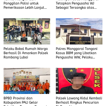
Panggilan Polisi untuk
Tetapkan Pengusaha WJ
Pemeriksaan Lebih Lanjut
Sebagai Tersangka atas
Dalam Kasus
Kasus Dugaan
Penyalahgunaan BBM, Ada
Penyalahgunaan BBM
Apa?
Pelaku Bobol Rumah Warga
Polres Manggarai Tangani
Berhasil Di Amankan Polsek
Kasus BBM yang Libatkan
Rambang Lubai
Pengusaha WW, Pelaku
Diancam Hukuman Penjara
Paling Lama 6 Tahun
BPBD Provinsi dan
Polsek Lawang Kidul Kembali
Kabupaten PALI Gelar
Berhasil Ringkus Pencurian