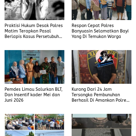
Praktisi Hukum Desak Polres
Respon Cepat Polres
Matim Terapkan Pasal
Banyuasin Selamatkan Bayi
Berlapis Kasus Persetubuhan
Yang Di Temukan Warga
Anak Dibawah Umur di Kota
Komba
Pemdes Limau Salurkan BLT,
Kurang Dari 24 Jam
Dan Insentif kader Mei dan
Tersangka Pembunuhan
Juni 2026
Berhasil Di Amankan Polres
Muara Enim