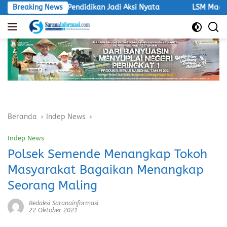
Langsung
ri, Dorong Pendidikan Jadi Aksi Nyata
Breaking News
LSM Macan Akan D
ke
konten
Beranda
Indep News
Indep News
Polsek Semende Menangkap Tokoh
Masyarakat Bagaikan Menangkap
Seorang Maling
Redaksi Saranainformasi
22 Oktober 2021