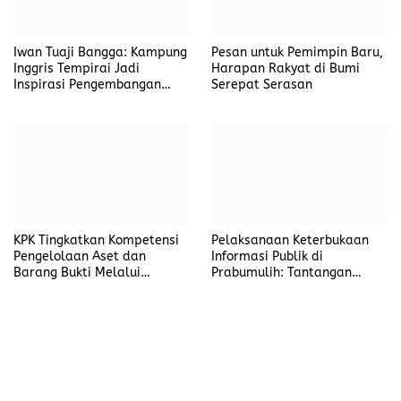
Iwan Tuaji Bangga: Kampung
Pesan untuk Pemimpin Baru,
Inggris Tempirai Jadi
Harapan Rakyat di Bumi
Inspirasi Pengembangan
Serepat Serasan
SDM PALI
KPK Tingkatkan Kompetensi
Pelaksanaan Keterbukaan
Pengelolaan Aset dan
Informasi Publik di
Barang Bukti Melalui
Prabumulih: Tantangan
Pelatihan UNODC
dalam Implementasi PPID