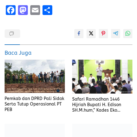
F
M
E
S
a
a
m
h
ce
st
ai
a
b
o
l
re
o
d
Baca Juga
o
o
k
n
Pemkab dan DPRD Pali Sidak
Safari Ramadhan 1446
Serta Tutup Operasional PT
Hijriah Bupati H. Edison
PEB
SH.M.hum,” Kades Eko
Diansyah Berharap Dibangun
Jalan 3M