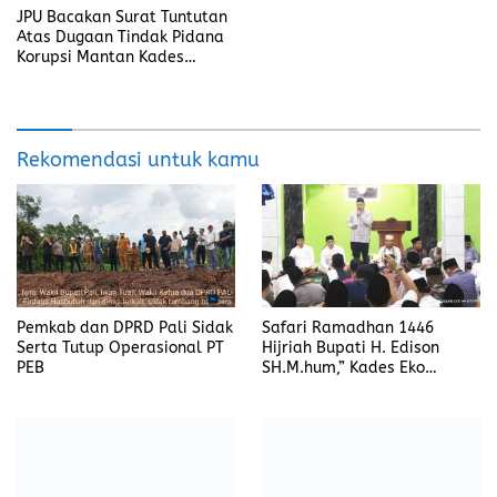
JPU Bacakan Surat Tuntutan
Atas Dugaan Tindak Pidana
Korupsi Mantan Kades
Bangka La’o
Rekomendasi untuk kamu
Pemkab dan DPRD Pali Sidak
Safari Ramadhan 1446
Serta Tutup Operasional PT
Hijriah Bupati H. Edison
PEB
SH.M.hum,” Kades Eko
Diansyah Berharap Dibangun
Jalan 3M