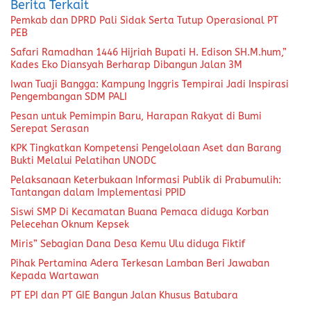
Berita Terkait
Pemkab dan DPRD Pali Sidak Serta Tutup Operasional PT
PEB
Safari Ramadhan 1446 Hijriah Bupati H. Edison SH.M.hum,”
Kades Eko Diansyah Berharap Dibangun Jalan 3M
Iwan Tuaji Bangga: Kampung Inggris Tempirai Jadi Inspirasi
Pengembangan SDM PALI
Pesan untuk Pemimpin Baru, Harapan Rakyat di Bumi
Serepat Serasan
KPK Tingkatkan Kompetensi Pengelolaan Aset dan Barang
Bukti Melalui Pelatihan UNODC
Pelaksanaan Keterbukaan Informasi Publik di Prabumulih:
Tantangan dalam Implementasi PPID
Siswi SMP Di Kecamatan Buana Pemaca diduga Korban
Pelecehan Oknum Kepsek
Miris” Sebagian Dana Desa Kemu Ulu diduga Fiktif
Pihak Pertamina Adera Terkesan Lamban Beri Jawaban
Kepada Wartawan
PT EPI dan PT GIE Bangun Jalan Khusus Batubara