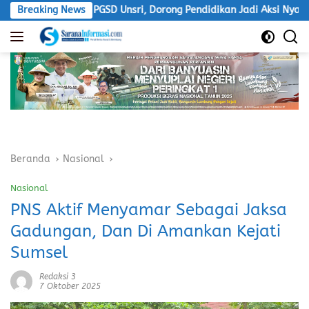
Langsung
dian PGSD Unsri, Dorong Pendidikan Jadi Aksi Nyata
Breaking News
LSM
ke
konten
Beranda
Nasional
Nasional
PNS Aktif Menyamar Sebagai Jaksa
Gadungan, Dan Di Amankan Kejati
Sumsel
Redaksi 3
7 Oktober 2025