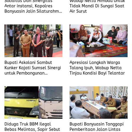
Soliditas Dan Sinergitas
Wabup Netta Himbau Untuk
Antar instansi, Kapolres
Tidak Mandi Di Sungai Saat
Banyuasin Jalin Silaturahmi
Air Surut
Kejari Banyuasin
Bupati Askolani Sambut
Apresiasi Langkah Warga
Kunker Kajati Sumsel Sinergi
Talang Ipuh, Wabup Netta
untuk Pembangunan
Tinjau Kondisi Bayi Telantar
Banyuasin
Diduga Truk BBM Ilegal
Bupati Banyuasin Tanggapi
Bebas Melintas, Sopir Sebut
Pemberitaan Jalan Lintas