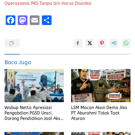
Operasional PKS Tanpa Izin Harus Disanksi
F
M
E
S
a
a
m
h
ce
st
ai
a
b
o
l
re
o
d
Baca Juga
o
o
k
n
Wabup Netta Apresiasi
LSM Macan Akan Demo Jika
Pengabdian PGSD Unsri,
PT Aburahmi Tidak Taat
Dorong Pendidikan Jadi Aksi
Aturan
Nyata