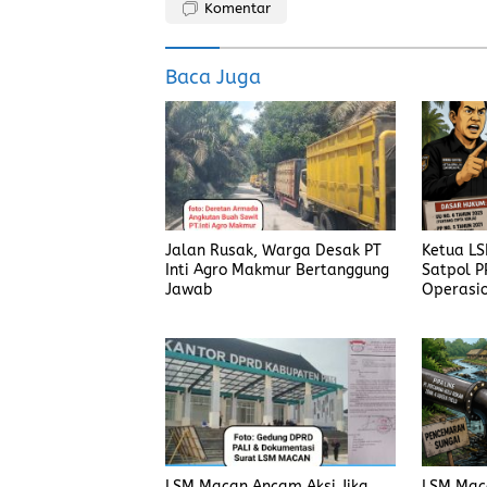
Komentar
b
o
l
re
o
d
Baca Juga
o
o
k
n
Jalan Rusak, Warga Desak PT
Ketua L
Inti Agro Makmur Bertanggung
Satpol P
Jawab
Operasio
Harus Di