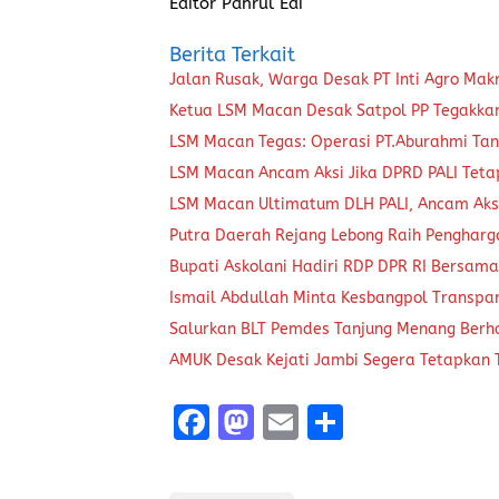
Editor Pahrul Edi
Berita Terkait
Jalan Rusak, Warga Desak PT Inti Agro Ma
Ketua LSM Macan Desak Satpol PP Tegakkan 
LSM Macan Tegas: Operasi PT.Aburahmi Tanp
LSM Macan Ancam Aksi Jika DPRD PALI Tet
LSM Macan Ultimatum DLH PALI, Ancam Aksi
Putra Daerah Rejang Lebong Raih Pengharg
Bupati Askolani Hadiri RDP DPR RI Bersam
Ismail Abdullah Minta Kesbangpol Transpar
Salurkan BLT Pemdes Tanjung Menang Ber
AMUK Desak Kejati Jambi Segera Tetapkan
F
M
E
S
a
a
m
h
ce
st
ai
a