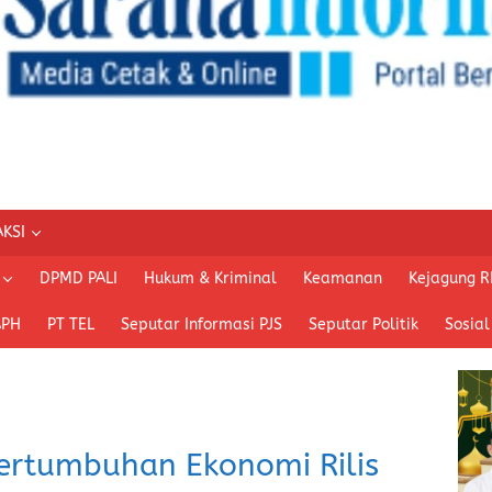
KSI
DPMD PALI
Hukum & Kriminal
Keamanan
Kejagung R
APH
PT TEL
Seputar Informasi PJS
Seputar Politik
Sosial
ertumbuhan Ekonomi Rilis