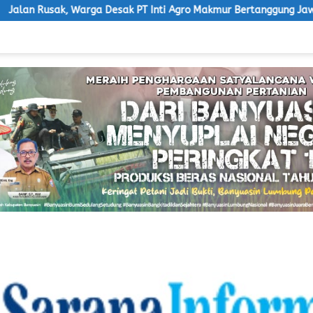
Desak PT Inti Agro Makmur Bertanggung Jawab
Ketua LSM 