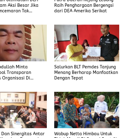
an Ultimatum DLH
Putra Daerah Rejang Lebong
cam Aksi Besar Jika
Raih Penghargaan Bergengsi
encemaran Tak
dari DEA Amerika Serikat
an
bdullah Minta
Salurkan BLT Pemdes Tanjung
pol Transparan
Menang Berharap Manfaatkan
s Organisasi Di
Dengan Tepat
in
s Dan Sinergitas Antar
Wabup Netta Himbau Untuk