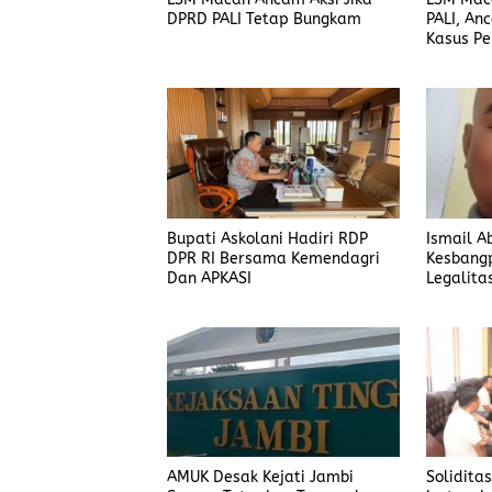
LSM Mac
LSM Macan Ancam Aksi Jika
PALI, An
DPRD PALI Tetap Bungkam
Kasus P
Dijelask
Bupati Askolani Hadiri RDP
Ismail A
DPR RI Bersama Kemendagri
Kesbang
Dan APKASI
Legalita
Banyuas
AMUK Desak Kejati Jambi
Solidita