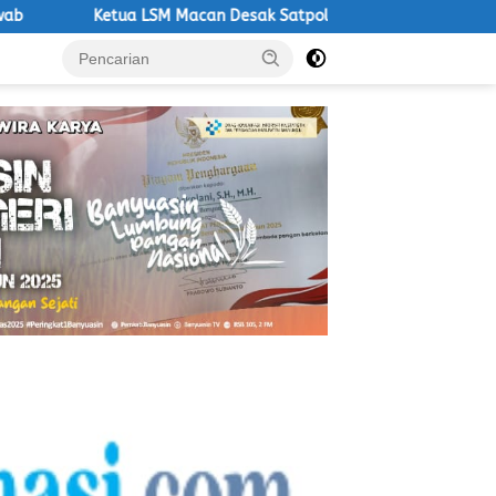
Macan Desak Satpol PP Tegakkan Aturan, Operasional PKS Tanpa I