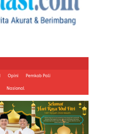
I
Opini
Pemkab Pali
Nasional