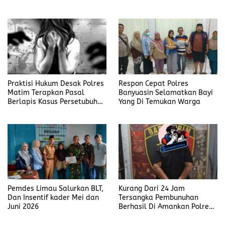
Judi Mengaku Menyetor ke
Polisi Tiap Minggu
Praktisi Hukum Desak Polres
Respon Cepat Polres
Matim Terapkan Pasal
Banyuasin Selamatkan Bayi
Berlapis Kasus Persetubuhan
Yang Di Temukan Warga
Anak Dibawah Umur di Kota
Komba
Pemdes Limau Salurkan BLT,
Kurang Dari 24 Jam
Dan Insentif kader Mei dan
Tersangka Pembunuhan
Juni 2026
Berhasil Di Amankan Polres
Muara Enim