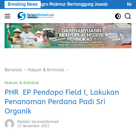
Langsung
T Inti Agro Makmur Bertanggung Jawab
Breaking News
Ketua LSM Macan D
ke
konten
Beranda
Hukum & Kriminal
Hukum & Kriminal
PHR EP Pendopo Field I, Lakukan
Penanaman Perdana Padi Sri
Organik
Redaksi Saranainformasi
23 November 2021