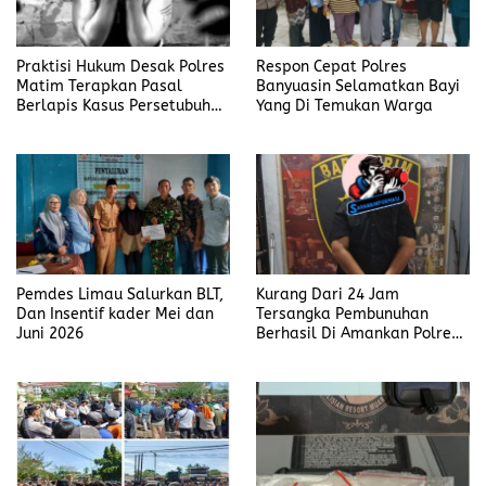
Praktisi Hukum Desak Polres
Respon Cepat Polres
Matim Terapkan Pasal
Banyuasin Selamatkan Bayi
Berlapis Kasus Persetubuhan
Yang Di Temukan Warga
Anak Dibawah Umur di Kota
Komba
Pemdes Limau Salurkan BLT,
Kurang Dari 24 Jam
Dan Insentif kader Mei dan
Tersangka Pembunuhan
Juni 2026
Berhasil Di Amankan Polres
Muara Enim