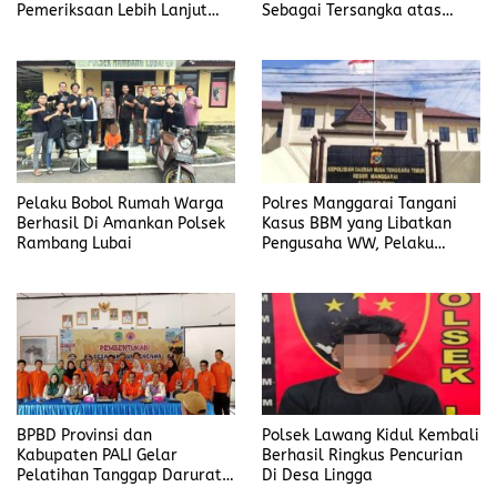
Pemeriksaan Lebih Lanjut
Sebagai Tersangka atas
Dalam Kasus
Kasus Dugaan
Penyalahgunaan BBM, Ada
Penyalahgunaan BBM
Apa?
Pelaku Bobol Rumah Warga
Polres Manggarai Tangani
Berhasil Di Amankan Polsek
Kasus BBM yang Libatkan
Rambang Lubai
Pengusaha WW, Pelaku
Diancam Hukuman Penjara
Paling Lama 6 Tahun
BPBD Provinsi dan
Polsek Lawang Kidul Kembali
Kabupaten PALI Gelar
Berhasil Ringkus Pencurian
Pelatihan Tanggap Darurat
Di Desa Lingga
di Desa Modong