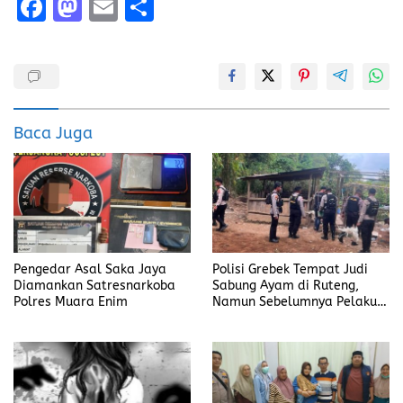
F
M
E
S
a
a
m
h
ce
st
ai
a
b
o
l
re
o
d
Baca Juga
o
o
k
n
Pengedar Asal Saka Jaya
Polisi Grebek Tempat Judi
Diamankan Satresnarkoba
Sabung Ayam di Ruteng,
Polres Muara Enim
Namun Sebelumnya Pelaku
Judi Mengaku Menyetor ke
Polisi Tiap Minggu