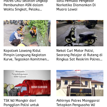
Polres OKU Selatan Ungkap
Satu Pemuda Pengedar
Pembunuhan ASN dalam
Narkotika Diamankan Di
Waktu Singkat, Pelaku
Muara Lawai
Kekasih Korban
Kapolsek Lawang Kidul
Nekat Curi Motor Polisi,
Pimpin Langsung Kegiatan
Seorang Pelajar di Ruteng di
Kurve, Tegaskan Komitmen
Ringkus Sat Reskrim Polres
Disiplin Dan Kebersihan
Manggarai
Institusi
TSK WJ Mangkir dari
Akhirnya Polres Manggarai
Panggilan Polisi untuk
Tetapkan Pengusaha WJ