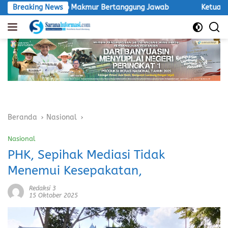
Langsung
ti Agro Makmur Bertanggung Jawab
Breaking News
Ketua LSM Macan Desak
ke
konten
Beranda
Nasional
Nasional
PHK, Sepihak Mediasi Tidak
Menemui Kesepakatan,
Redaksi 3
15 Oktober 2025