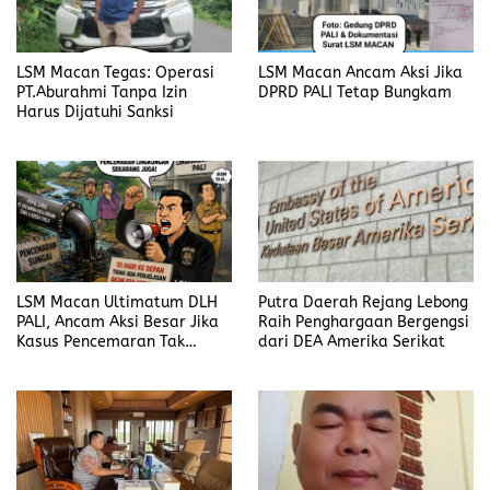
LSM Macan Tegas: Operasi
LSM Macan Ancam Aksi Jika
PT.Aburahmi Tanpa Izin
DPRD PALI Tetap Bungkam
Harus Dijatuhi Sanksi
LSM Macan Ultimatum DLH
Putra Daerah Rejang Lebong
PALI, Ancam Aksi Besar Jika
Raih Penghargaan Bergengsi
Kasus Pencemaran Tak
dari DEA Amerika Serikat
Dijelaskan