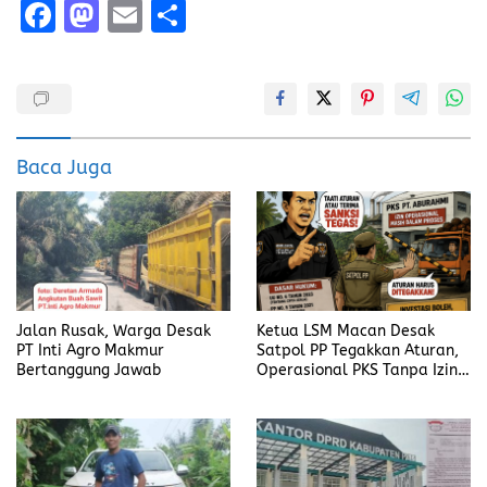
F
M
E
S
a
a
m
h
ce
st
ai
a
b
o
l
re
o
d
Baca Juga
o
o
k
n
Jalan Rusak, Warga Desak
Ketua LSM Macan Desak
PT Inti Agro Makmur
Satpol PP Tegakkan Aturan,
Bertanggung Jawab
Operasional PKS Tanpa Izin
Harus Disanksi