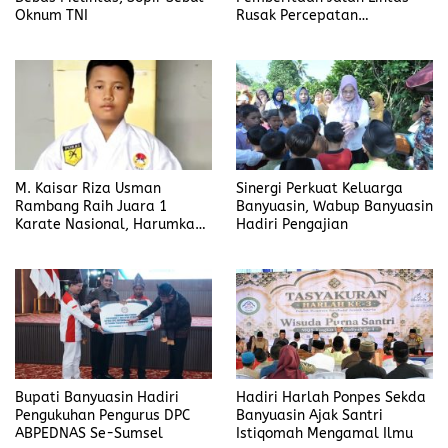
Oknum TNI
Rusak Percepatan
Penanganan
M. Kaisar Riza Usman
Sinergi Perkuat Keluarga
Rambang Raih Juara 1
Banyuasin, Wabup Banyuasin
Karate Nasional, Harumkan
Hadiri Pengajian
Nama Prabumulih dan Desa
Lubuk Raman
Bupati Banyuasin Hadiri
Hadiri Harlah Ponpes Sekda
Pengukuhan Pengurus DPC
Banyuasin Ajak Santri
ABPEDNAS Se-Sumsel
Istiqomah Mengamal Ilmu