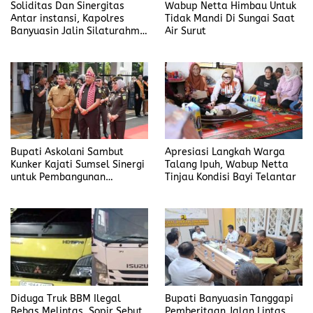
Soliditas Dan Sinergitas
Wabup Netta Himbau Untuk
Antar instansi, Kapolres
Tidak Mandi Di Sungai Saat
Banyuasin Jalin Silaturahmi
Air Surut
Kejari Banyuasin
Bupati Askolani Sambut
Apresiasi Langkah Warga
Kunker Kajati Sumsel Sinergi
Talang Ipuh, Wabup Netta
untuk Pembangunan
Tinjau Kondisi Bayi Telantar
Banyuasin
Diduga Truk BBM Ilegal
Bupati Banyuasin Tanggapi
Bebas Melintas, Sopir Sebut
Pemberitaan Jalan Lintas