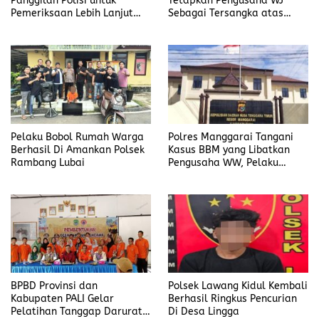
Panggilan Polisi untuk
Tetapkan Pengusaha WJ
Pemeriksaan Lebih Lanjut
Sebagai Tersangka atas
Dalam Kasus
Kasus Dugaan
Penyalahgunaan BBM, Ada
Penyalahgunaan BBM
Apa?
Pelaku Bobol Rumah Warga
Polres Manggarai Tangani
Berhasil Di Amankan Polsek
Kasus BBM yang Libatkan
Rambang Lubai
Pengusaha WW, Pelaku
Diancam Hukuman Penjara
Paling Lama 6 Tahun
BPBD Provinsi dan
Polsek Lawang Kidul Kembali
Kabupaten PALI Gelar
Berhasil Ringkus Pencurian
Pelatihan Tanggap Darurat
Di Desa Lingga