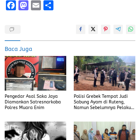
F
M
E
S
a
a
m
h
ce
st
ai
a
b
o
l
re
o
d
Baca Juga
o
o
k
n
Pengedar Asal Saka Jaya
Polisi Grebek Tempat Judi
Diamankan Satresnarkoba
Sabung Ayam di Ruteng,
Polres Muara Enim
Namun Sebelumnya Pelaku
Judi Mengaku Menyetor ke
Polisi Tiap Minggu