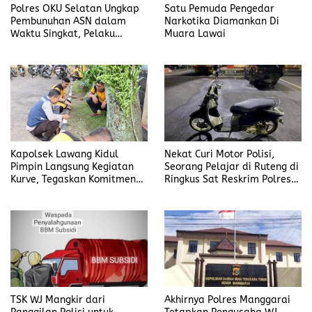
Polres OKU Selatan Ungkap
Satu Pemuda Pengedar
Pembunuhan ASN dalam
Narkotika Diamankan Di
Waktu Singkat, Pelaku
Muara Lawai
Kekasih Korban
Kapolsek Lawang Kidul
Nekat Curi Motor Polisi,
Pimpin Langsung Kegiatan
Seorang Pelajar di Ruteng di
Kurve, Tegaskan Komitmen
Ringkus Sat Reskrim Polres
Disiplin Dan Kebersihan
Manggarai
Institusi
TSK WJ Mangkir dari
Akhirnya Polres Manggarai