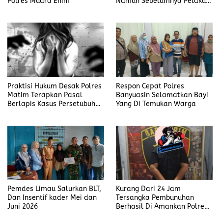
Polres Muara Enim
Namun Sebelumnya Pelaku
Judi Mengaku Menyetor ke
Polisi Tiap Minggu
Praktisi Hukum Desak Polres
Respon Cepat Polres
Matim Terapkan Pasal
Banyuasin Selamatkan Bayi
Berlapis Kasus Persetubuhan
Yang Di Temukan Warga
Anak Dibawah Umur di Kota
Komba
Pemdes Limau Salurkan BLT,
Kurang Dari 24 Jam
Dan Insentif kader Mei dan
Tersangka Pembunuhan
Juni 2026
Berhasil Di Amankan Polres
Muara Enim