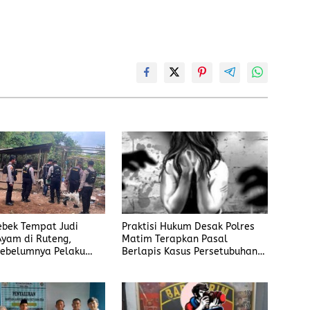
Praktisi Hukum Desak Polres
rebek Tempat Judi
Matim Terapkan Pasal
yam di Ruteng,
Berlapis Kasus Persetubuhan
ebelumnya Pelaku
Anak Dibawah Umur di Kota
gaku Menyetor ke
Komba
iap Minggu