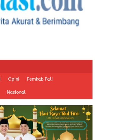
I
Opini
Pemkab Pali
Nasional