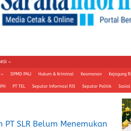
KSI
DPMD PALI
Hukum & Kriminal
Keamanan
Kejagung R
APH
PT TEL
Seputar Informasi PJS
Seputar Politik
Sosial
an PT SLR Belum Menemukan