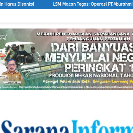
LSM Macan Tegas: Operasi PT.Aburahmi Tanpa Izin Harus Dija