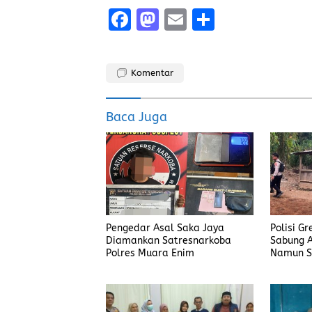
F
M
E
S
a
a
m
h
ce
st
ai
a
Komentar
b
o
l
re
o
d
Baca Juga
o
o
k
n
Pengedar Asal Saka Jaya
Polisi G
Diamankan Satresnarkoba
Sabung A
Polres Muara Enim
Namun S
Judi Men
Polisi T