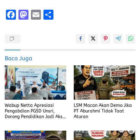
F
M
E
S
a
a
m
h
ce
st
ai
a
b
o
l
re
o
d
Baca Juga
o
o
k
n
Wabup Netta Apresiasi
LSM Macan Akan Demo Jika
Pengabdian PGSD Unsri,
PT Aburahmi Tidak Taat
Dorong Pendidikan Jadi Aksi
Aturan
Nyata