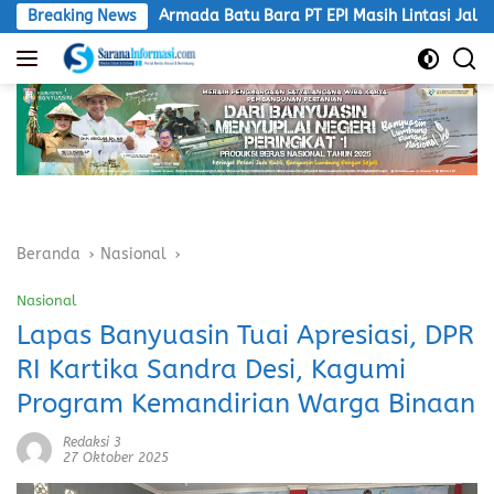
Langsung
Breaking News
Armada Batu Bara PT EPI Masih Lintasi Jalan Umum, LSM 
ke
konten
Beranda
Nasional
Nasional
Lapas Banyuasin Tuai Apresiasi, DPR
RI Kartika Sandra Desi, Kagumi
Program Kemandirian Warga Binaan
Redaksi 3
27 Oktober 2025