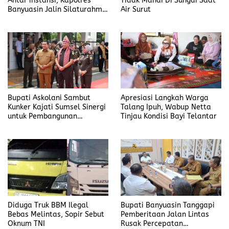
Antar instansi, Kapolres
Tidak Mandi Di Sungai Saat
Banyuasin Jalin Silaturahmi
Air Surut
Kejari Banyuasin
Bupati Askolani Sambut
Apresiasi Langkah Warga
Kunker Kajati Sumsel Sinergi
Talang Ipuh, Wabup Netta
untuk Pembangunan
Tinjau Kondisi Bayi Telantar
Banyuasin
Diduga Truk BBM Ilegal
Bupati Banyuasin Tanggapi
Bebas Melintas, Sopir Sebut
Pemberitaan Jalan Lintas
Oknum TNI
Rusak Percepatan