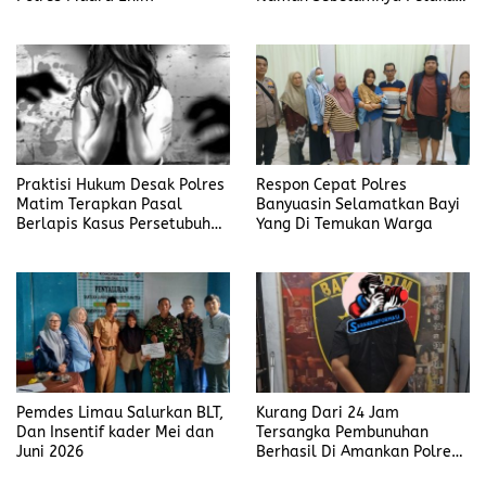
Judi Mengaku Menyetor ke
Polisi Tiap Minggu
Praktisi Hukum Desak Polres
Respon Cepat Polres
Matim Terapkan Pasal
Banyuasin Selamatkan Bayi
Berlapis Kasus Persetubuhan
Yang Di Temukan Warga
Anak Dibawah Umur di Kota
Komba
Pemdes Limau Salurkan BLT,
Kurang Dari 24 Jam
Dan Insentif kader Mei dan
Tersangka Pembunuhan
Juni 2026
Berhasil Di Amankan Polres
Muara Enim