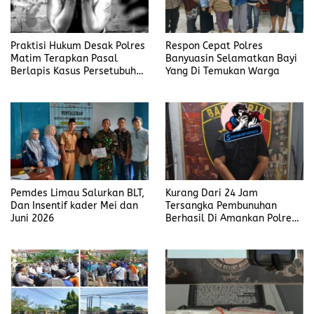
Praktisi Hukum Desak Polres
Respon Cepat Polres
Matim Terapkan Pasal
Banyuasin Selamatkan Bayi
Berlapis Kasus Persetubuhan
Yang Di Temukan Warga
Anak Dibawah Umur di Kota
Komba
Pemdes Limau Salurkan BLT,
Kurang Dari 24 Jam
Dan Insentif kader Mei dan
Tersangka Pembunuhan
Juni 2026
Berhasil Di Amankan Polres
Muara Enim