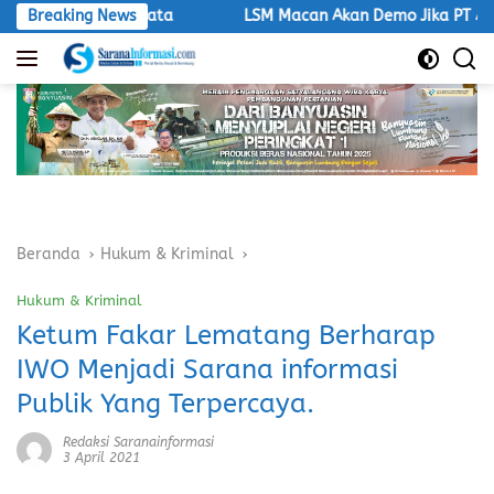
Langsung
 Aksi Nyata
Breaking News
LSM Macan Akan Demo Jika PT Aburahmi Tidak
ke
konten
Beranda
Hukum & Kriminal
Hukum & Kriminal
Ketum Fakar Lematang Berharap
IWO Menjadi Sarana informasi
Publik Yang Terpercaya.
Redaksi Saranainformasi
3 April 2021