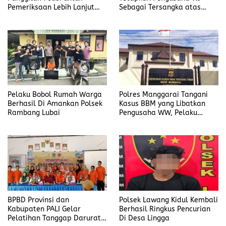
Pemeriksaan Lebih Lanjut
Sebagai Tersangka atas
Dalam Kasus
Kasus Dugaan
Penyalahgunaan BBM, Ada
Penyalahgunaan BBM
Apa?
Pelaku Bobol Rumah Warga
Polres Manggarai Tangani
Berhasil Di Amankan Polsek
Kasus BBM yang Libatkan
Rambang Lubai
Pengusaha WW, Pelaku
Diancam Hukuman Penjara
Paling Lama 6 Tahun
BPBD Provinsi dan
Polsek Lawang Kidul Kembali
Kabupaten PALI Gelar
Berhasil Ringkus Pencurian
Pelatihan Tanggap Darurat
Di Desa Lingga