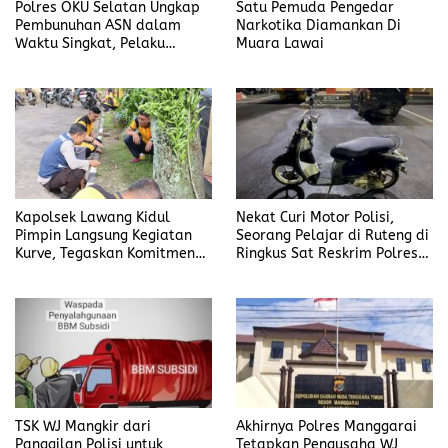
Polres OKU Selatan Ungkap
Satu Pemuda Pengedar
Pembunuhan ASN dalam
Narkotika Diamankan Di
Waktu Singkat, Pelaku
Muara Lawai
Kekasih Korban
Kapolsek Lawang Kidul
Nekat Curi Motor Polisi,
Pimpin Langsung Kegiatan
Seorang Pelajar di Ruteng di
Kurve, Tegaskan Komitmen
Ringkus Sat Reskrim Polres
Disiplin Dan Kebersihan
Manggarai
Institusi
TSK WJ Mangkir dari
Akhirnya Polres Manggarai
Panggilan Polisi untuk
Tetapkan Pengusaha WJ