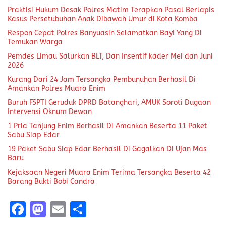
Praktisi Hukum Desak Polres Matim Terapkan Pasal Berlapis
Kasus Persetubuhan Anak Dibawah Umur di Kota Komba
Respon Cepat Polres Banyuasin Selamatkan Bayi Yang Di
Temukan Warga
Pemdes Limau Salurkan BLT, Dan Insentif kader Mei dan Juni
2026
Kurang Dari 24 Jam Tersangka Pembunuhan Berhasil Di
Amankan Polres Muara Enim
Buruh FSPTI Geruduk DPRD Batanghari, AMUK Soroti Dugaan
Intervensi Oknum Dewan
1 Pria Tanjung Enim Berhasil Di Amankan Beserta 11 Paket
Sabu Siap Edar
19 Paket Sabu Siap Edar Berhasil Di Gagalkan Di Ujan Mas
Baru
Kejaksaan Negeri Muara Enim Terima Tersangka Beserta 42
Barang Bukti Bobi Candra
F
M
E
S
a
a
m
h