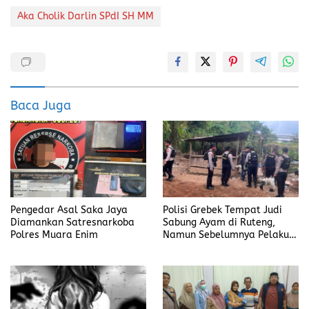
ce
st
ai
a
Aka Cholik Darlin SPdI SH MM
b
o
l
re
o
d
o
o
k
n
Baca Juga
Pengedar Asal Saka Jaya
Polisi Grebek Tempat Judi
Diamankan Satresnarkoba
Sabung Ayam di Ruteng,
Polres Muara Enim
Namun Sebelumnya Pelaku
Judi Mengaku Menyetor ke
Polisi Tiap Minggu