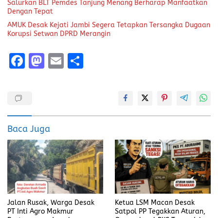
Salurkan BLT Pemdes Tanjung Menang Berharap Manfaatkan
Dengan Tepat
AMUK Desak Kejati Jambi Segera Tetapkan Tersangka Dugaan
Korupsi Setwan DPRD Merangin
F
M
E
S
a
a
m
h
ce
st
ai
a
b
o
l
re
o
d
Baca Juga
o
o
k
n
Jalan Rusak, Warga Desak
Ketua LSM Macan Desak
PT Inti Agro Makmur
Satpol PP Tegakkan Aturan,