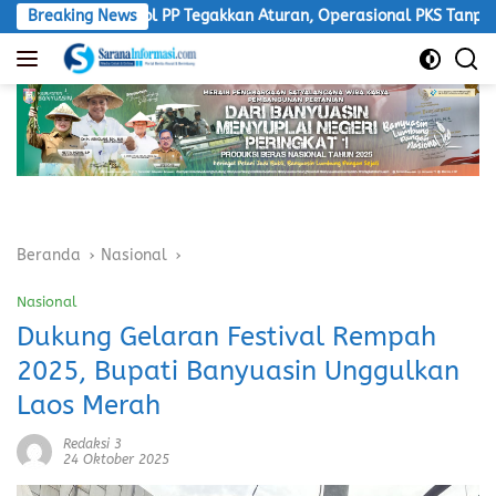
Langsung
pol PP Tegakkan Aturan, Operasional PKS Tanpa Izin Harus Disank
Breaking News
ke
konten
Beranda
Nasional
Nasional
Dukung Gelaran Festival Rempah
2025, Bupati Banyuasin Unggulkan
Laos Merah
Redaksi 3
24 Oktober 2025