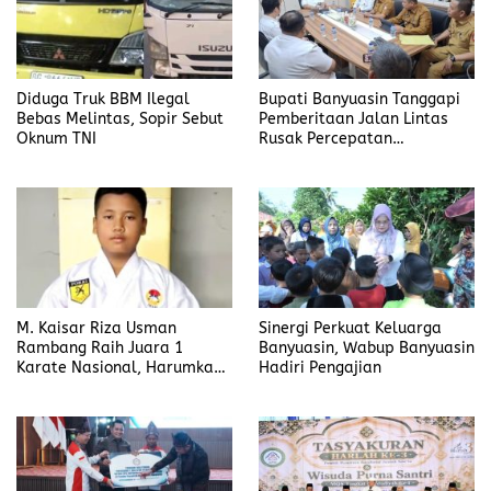
Diduga Truk BBM Ilegal
Bupati Banyuasin Tanggapi
Bebas Melintas, Sopir Sebut
Pemberitaan Jalan Lintas
Oknum TNI
Rusak Percepatan
Penanganan
M. Kaisar Riza Usman
Sinergi Perkuat Keluarga
Rambang Raih Juara 1
Banyuasin, Wabup Banyuasin
Karate Nasional, Harumkan
Hadiri Pengajian
Nama Prabumulih dan Desa
Lubuk Raman