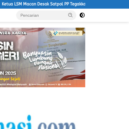
ak Satpol PP Tegakkan Aturan, Operasional PKS Tanpa Izin Harus 