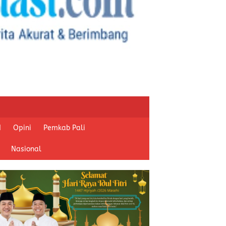
I
Opini
Pemkab Pali
Nasional