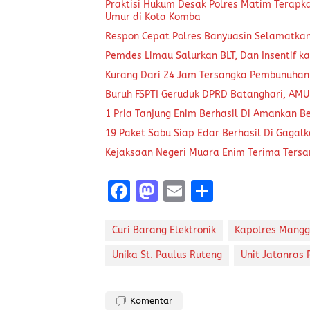
Praktisi Hukum Desak Polres Matim Terapk
Umur di Kota Komba
Respon Cepat Polres Banyuasin Selamatka
Pemdes Limau Salurkan BLT, Dan Insentif ka
Kurang Dari 24 Jam Tersangka Pembunuhan
Buruh FSPTI Geruduk DPRD Batanghari, AMU
1 Pria Tanjung Enim Berhasil Di Amankan B
19 Paket Sabu Siap Edar Berhasil Di Gagal
Kejaksaan Negeri Muara Enim Terima Tersa
F
M
E
S
a
a
m
h
ce
st
ai
a
Curi Barang Elektronik
Kapolres Mangg
b
o
l
re
Unika St. Paulus Ruteng
Unit Jatanras 
o
d
o
o
Komentar