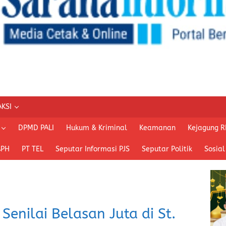
KSI
DPMD PALI
Hukum & Kriminal
Keamanan
Kejagung R
APH
PT TEL
Seputar Informasi PJS
Seputar Politik
Sosial
 Senilai Belasan Juta di St.