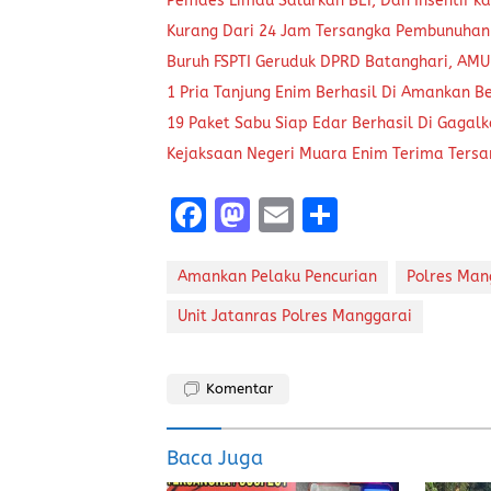
Pemdes Limau Salurkan BLT, Dan Insentif ka
Kurang Dari 24 Jam Tersangka Pembunuhan
Buruh FSPTI Geruduk DPRD Batanghari, AMU
1 Pria Tanjung Enim Berhasil Di Amankan B
19 Paket Sabu Siap Edar Berhasil Di Gagal
Kejaksaan Negeri Muara Enim Terima Tersa
F
M
E
S
a
a
m
h
ce
st
ai
a
Amankan Pelaku Pencurian
Polres Man
b
o
l
re
Unit Jatanras Polres Manggarai
o
d
o
o
Komentar
k
n
Baca Juga