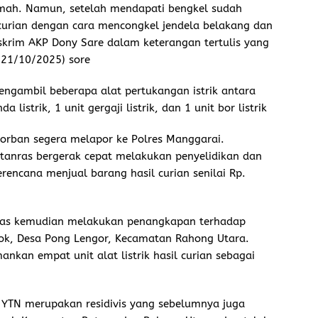
umah. Namun, setelah mendapati bengkel sudah
ncurian dengan cara mencongkel jendela belakang dan
skrim AKP Dony Sare dalam keterangan tertulis yang
(21/10/2025) sore
mengambil beberapa alat pertukangan istrik antara
da listrik, 1 unit gergaji listrik, dan 1 unit bor listrik
korban segera melapor ke Polres Manggarai.
atanras bergerak cepat melakukan penyelidikan dan
encana menjual barang hasil curian senilai Rp.
gas kemudian melakukan penangkapan terhadap
kok, Desa Pong Lengor, Kecamatan Rahong Utara.
nkan empat unit alat listrik hasil curian sebagai
a YTN merupakan residivis yang sebelumnya juga