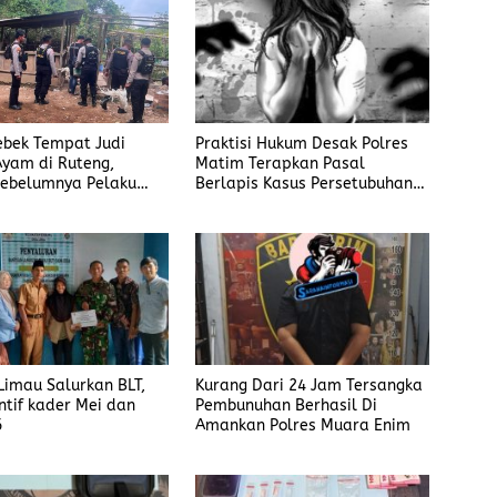
rebek Tempat Judi
Praktisi Hukum Desak Polres
yam di Ruteng,
Matim Terapkan Pasal
ebelumnya Pelaku
Berlapis Kasus Persetubuhan
gaku Menyetor ke
Anak Dibawah Umur di Kota
iap Minggu
Komba
imau Salurkan BLT,
Kurang Dari 24 Jam Tersangka
ntif kader Mei dan
Pembunuhan Berhasil Di
6
Amankan Polres Muara Enim