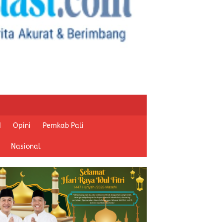
I
Opini
Pemkab Pali
Nasional