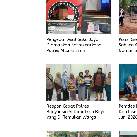
Pengedar Asal Saka Jaya
Polisi G
Diamankan Satresnarkoba
Sabung A
Polres Muara Enim
Namun S
Judi Men
Polisi T
Pemdes L
Respon Cepat Polres
Dan Inse
Banyuasin Selamatkan Bayi
Juni 202
Yang Di Temukan Warga