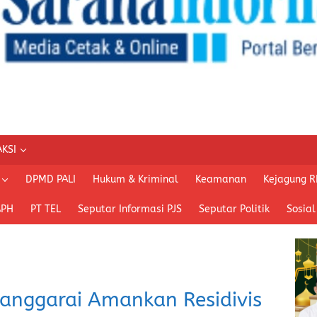
KSI
DPMD PALI
Hukum & Kriminal
Keamanan
Kejagung R
APH
PT TEL
Seputar Informasi PJS
Seputar Politik
Sosial
Manggarai Amankan Residivis