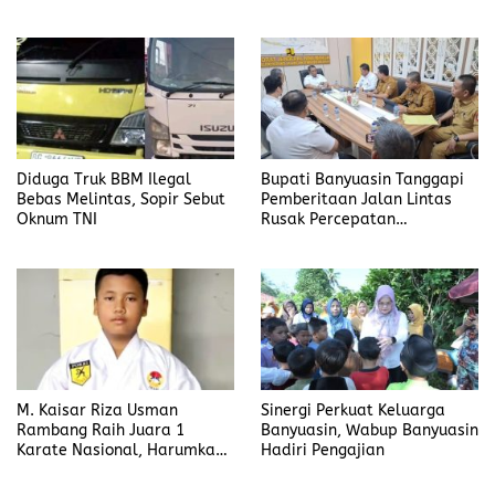
Banyuasin
Diduga Truk BBM Ilegal
Bupati Banyuasin Tanggapi
Bebas Melintas, Sopir Sebut
Pemberitaan Jalan Lintas
Oknum TNI
Rusak Percepatan
Penanganan
M. Kaisar Riza Usman
Sinergi Perkuat Keluarga
Rambang Raih Juara 1
Banyuasin, Wabup Banyuasin
Karate Nasional, Harumkan
Hadiri Pengajian
Nama Prabumulih dan Desa
Lubuk Raman