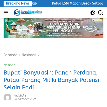
Langsung
ung Jawab
Breaking News
Ketua LSM Macan Desak Satpol PP Tegakkan Atu
ke
konten
Beranda
Nasional
Nasional
Bupati Banyuasin: Panen Perdana,
Pulau Parang Miliki Banyak Potensi
Selain Padi
Redaksi 3
28 Oktober 2025