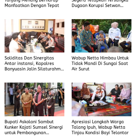
Tanjung Menang Berharap
Segera Tetapkan Tersangka
Manfaatkan Dengan Tepat
Dugaan Korupsi Setwan
DPRD Merangin
Soliditas Dan Sinergitas
Wabup Netta Himbau Untuk
Antar instansi, Kapolres
Tidak Mandi Di Sungai Saat
Banyuasin Jalin Silaturahmi
Air Surut
Kejari Banyuasin
Bupati Askolani Sambut
Apresiasi Langkah Warga
Kunker Kajati Sumsel Sinergi
Talang Ipuh, Wabup Netta
untuk Pembangunan
Tinjau Kondisi Bayi Telantar