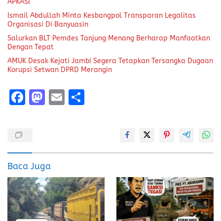
APKASI
Ismail Abdullah Minta Kesbangpol Transparan Legalitas
Organisasi Di Banyuasin
Salurkan BLT Pemdes Tanjung Menang Berharap Manfaatkan
Dengan Tepat
AMUK Desak Kejati Jambi Segera Tetapkan Tersangka Dugaan
Korupsi Setwan DPRD Merangin
F
M
E
S
a
a
m
h
ce
st
ai
a
b
o
l
re
o
d
Baca Juga
o
o
k
n