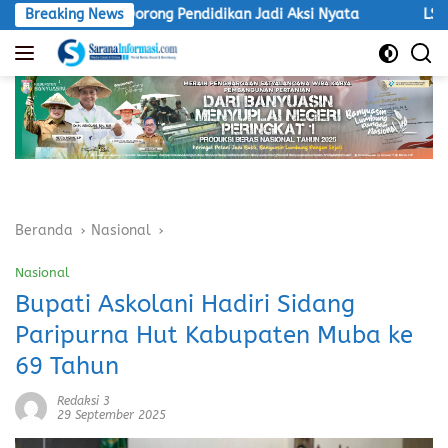
Langsung
nsri, Dorong Pendidikan Jadi Aksi Nyata
Breaking News
LSM Macan Akan
ke
konten
Beranda
Nasional
Nasional
Bupati Askolani Hadiri Sidang
Paripurna Hut Kabupaten Muba ke
69 Tahun
Redaksi 3
29 September 2025