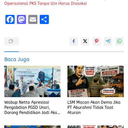
Operasional PKS Tanpa Izin Harus Disanksi
F
M
E
S
a
a
m
h
ce
st
ai
a
b
o
l
re
o
d
Baca Juga
o
o
k
n
Wabup Netta Apresiasi
LSM Macan Akan Demo Jika
Pengabdian PGSD Unsri,
PT Aburahmi Tidak Taat
Dorong Pendidikan Jadi Aksi
Aturan
Nyata