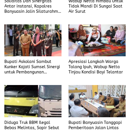
Soliditas Dan Sinergitas
Wabup Netta Himbau Untuk
Antar instansi, Kapolres
Tidak Mandi Di Sungai Saat
Banyuasin Jalin Silaturahmi
Air Surut
Kejari Banyuasin
Bupati Askolani Sambut
Apresiasi Langkah Warga
Kunker Kajati Sumsel Sinergi
Talang Ipuh, Wabup Netta
untuk Pembangunan
Tinjau Kondisi Bayi Telantar
Banyuasin
Diduga Truk BBM Ilegal
Bupati Banyuasin Tanggapi
Bebas Melintas, Sopir Sebut
Pemberitaan Jalan Lintas